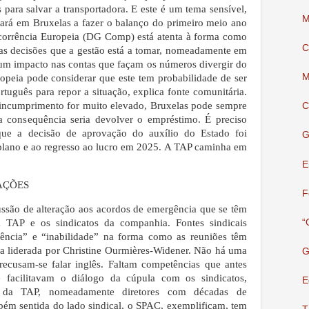
 para salvar a transportadora. E este é um tema sensível,
M
ará em Bruxelas a fazer o balanço do primeiro meio ano
corrência Europeia (DG Comp) está atenta à forma como
C
e as decisões que a gestão está a tomar, nomeadamente em
um impacto nas contas que façam os números divergir do
M
opeia pode considerar que este tem probabilidade de ser
rtuguês para repor a situação, explica fonte comunitária.
e incumprimento for muito elevado, Bruxelas pode sempre
C
ja consequência seria devolver o empréstimo. É preciso
que a decisão de aprovação do auxílio do Estado foi
G
lano e ao regresso ao lucro em 2025. A TAP caminha em
E
AÇÕES
F
cussão de alteração aos acordos de emergência que se têm
“
da TAP e os sindicatos da companhia. Fontes sindicais
ência” e “inabilidade” na forma como as reuniões têm
pa liderada por Christine Ourmières-Widener. Não há uma
G
recusam-se falar inglês. Faltam competências que antes
e facilitavam o diálogo da cúpula com os sindicatos,
E
s da TAP, nomeadamente diretores com décadas de
mbém sentida do lado sindical, o SPAC, exemplificam, tem