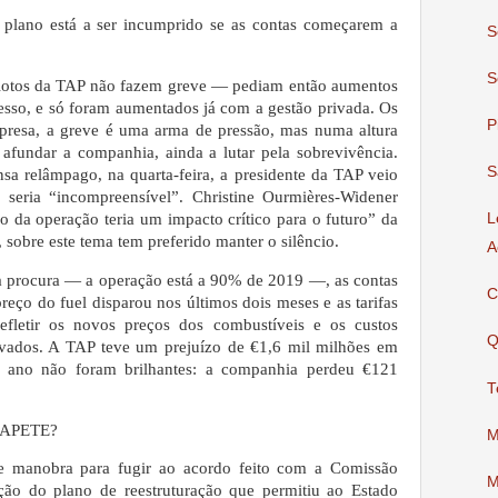
 plano está a ser incumprido se as contas começarem a
S
S
ilotos da TAP não fazem greve — pediam então aumentos
cesso, e só foram aumentados já com a gestão privada. Os
P
mpresa, a greve é uma arma de pressão, mas numa altura
afundar a companhia, ainda a lutar pela sobrevivência.
S
sa relâmpago, na quarta-feira, a presidente da TAP veio
 seria “incompreensível”. Christine Ourmières-Widener
o da operação teria um impacto crítico para o futuro” da
L
 sobre este tema tem preferido manter o silêncio.
A
 procura — a operação está a 90% de 2019 —, as contas
C
reço do fuel disparou nos últimos dois meses e as tarifas
refletir os novos preços dos combustíveis e os custos
Q
vados. A TAP teve um prejuí­zo de €1,6 mil milhões em
e ano não foram brilhantes: a companhia perdeu €121
T
APETE?
M
 manobra para fugir ao acordo feito com a Comissão
M
ção do plano de reestruturação que permitiu ao Estado