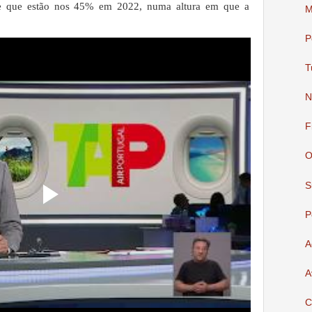
) e que estão nos 45% em 2022, numa altura em que a
M
P
T
N
F
O
S
P
A
A
C