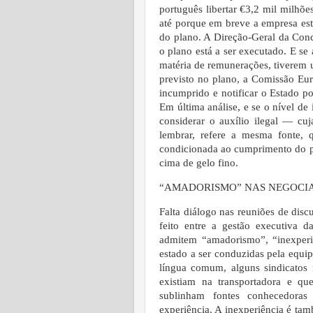
português libertar €3,2 mil milhões
até porque em breve a empresa est
do plano. A Direção-Geral da Con
o plano está a ser executado. E s
matéria de remunerações, tiverem 
previsto no plano, a Comissão Eur
incumprido e notificar o Estado po
Em última análise, e se o nível d
considerar o auxílio ilegal — cu
lembrar, refere a mesma fonte, 
condicionada ao cumprimento do p
cima de gelo fino.
“AMADORISMO” NAS NEGOCI
Falta diálogo nas reuniões de dis
feito entre a gestão executiva 
admitem “amadorismo”, “inexperi
estado a ser conduzidas pela equi
língua comum, alguns sindicatos 
existiam na transportadora e qu
sublinham fontes conhecedora
experiência. A inexperiência é ta