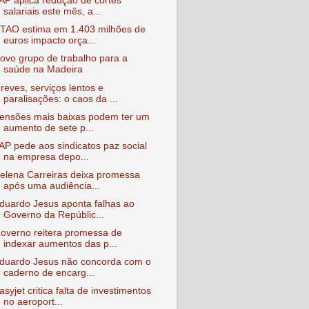
AP aplica redução de cortes
salariais este mês, a...
TAO estima em 1.403 milhões de
euros impacto orça...
ovo grupo de trabalho para a
saúde na Madeira
reves, serviços lentos e
paralisações: o caos da ...
ensões mais baixas podem ter um
aumento de sete p...
AP pede aos sindicatos paz social
na empresa depo...
elena Carreiras deixa promessa
após uma audiência...
duardo Jesus aponta falhas ao
Governo da Repúblic...
overno reitera promessa de
indexar aumentos das p...
duardo Jesus não concorda com o
caderno de encarg...
asyjet critica falta de investimentos
no aeroport...