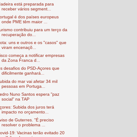
adeira está preparada para
receber vários segment...
ortugal é dos países europeus
onde PME têm maior ...
urismo contribuiu para um terço da
recuperação do...
ota: uns e outros e os "casos" que
viram encenaçõ...
isco começa a notificar empresas
da Zona Franca d...
s desafios do PSD-Açores que
dificilmente ganhará...
ubida do mar vai afetar 34 mil
pessoas em Portuga...
edro Nuno Santos espera "paz
social" na TAP
çores: Subida dos juros terá
impacto no orçamento...
viso de Guterres. "É preciso
resolver o problema ...
ovid-19: Vacinas terão evitado 20