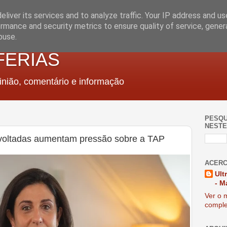
liver its services and to analyze traffic. Your IP address and u
rmance and security metrics to ensure quality of service, gene
buse.
FERIAS
nião, comentário e informação
PESQU
NESTE
s voltadas aumentam pressão sobre a TAP
ACERC
Ult
- M
Ver o m
comple