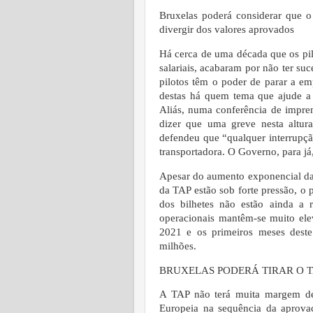
Bruxelas poderá considerar que o
divergir dos valores aprovados
Há cerca de uma década que os p
salariais, acabaram por não ter su
pilotos têm o poder de parar a e
destas há quem tema que ajude a 
Aliás, numa conferência de impren
dizer que uma greve nesta altura
defendeu que “qualquer interrupçã
transportadora. O Governo, para já,
Apesar do aumento exponencial da
da TAP estão sob forte pressão, o p
dos bilhetes não estão ainda a 
operacionais mantêm-se muito ele
2021 e os primeiros meses dest
milhões.
BRUXELAS PODERÁ TIRAR O T
A TAP não terá muita margem de
Europeia na sequência da aprova