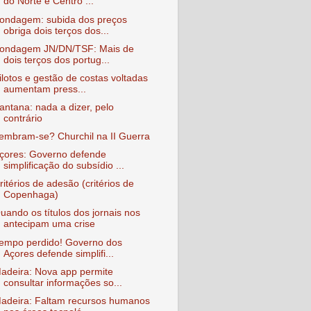
do Norte e Centro ...
ondagem: subida dos preços
obriga dois terços dos...
ondagem JN/DN/TSF: Mais de
dois terços dos portug...
ilotos e gestão de costas voltadas
aumentam press...
antana: nada a dizer, pelo
contrário
embram-se? Churchil na II Guerra
çores: Governo defende
simplificação do subsídio ...
ritérios de adesão (critérios de
Copenhaga)
uando os títulos dos jornais nos
antecipam uma crise
empo perdido! Governo dos
Açores defende simplifi...
adeira: Nova app permite
consultar informações so...
adeira: Faltam recursos humanos