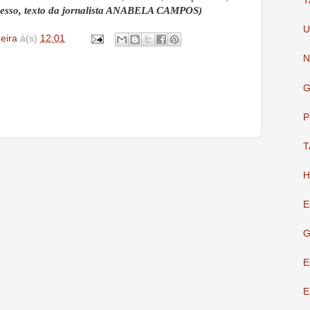
T
esso, texto da jornalista ANABELA CAMPOS)
U
deira
à(s)
12:01
N
G
P
T
H
E
G
E
E