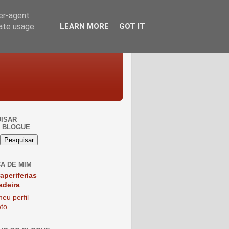
ser-agent
rate usage
LEARN MORE
GOT IT
ISAR
 BLOGUE
A DE MIM
raperiferias
adeira
eu perfil
to