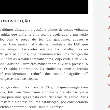
B
P
MO PROVOCAÇÃO
U
últimos dias, com a gestão e pilotos de costas voltadas,
nhia, que enfrenta uma retoma acelerada, e um verão
S
do, com o preço do jet fuel galopante, atrasos e
antes. Caiu muito mal a decisão unilateral da TAP, que
S
a redução dos cortes sala­riais dos trabalhadores no
% para os pilotos, que passariam a ter uma redução na
R
0 para os restantes trabalhadores, cujo corte é de 25%.
por Christine Ourmières-Widener era aliviar a pressão, o
Q
io. O caldo entornou-se. Os sindicatos leram a decisão
 consideraram a redução dos custos “insignificante”
S
ançasse nas suas costas.
P
 redução dos cortes fosse de 20%, foi quem reagiu com
ois, falar em “terrorismo empresarial” e afirmar que a
L
rrar para uma greve para camuflar erros de gestão. Mais
 afastam a hipótese de uma paralisação, por considerarem
S
efeito contraproducente, sabe o Expresso.