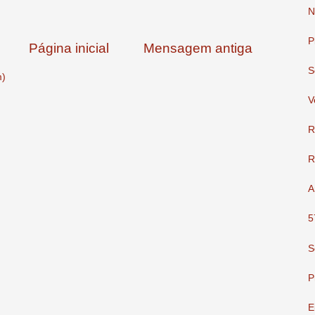
N
P
Página inicial
Mensagem antiga
S
m)
V
R
R
A
5
S
P
E