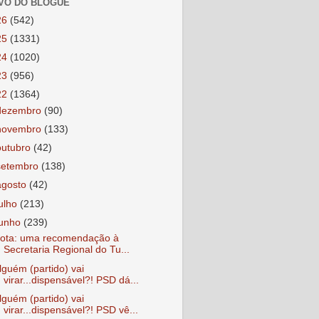
VO DO BLOGUE
26
(542)
25
(1331)
24
(1020)
23
(956)
22
(1364)
dezembro
(90)
novembro
(133)
outubro
(42)
setembro
(138)
agosto
(42)
julho
(213)
junho
(239)
ota: uma recomendação à
Secretaria Regional do Tu...
lguém (partido) vai
virar...dispensável?! PSD dá...
lguém (partido) vai
virar...dispensável?! PSD vê...