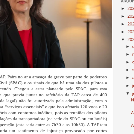
ARQUI
►
20
►
20
►
20
►
20
▼
20
►
►
►
►
TAP. Paira no ar a ameaça de greve por parte do poderoso
►
Civil (SPAC) e os sinais de que há uma ala dos pilotos a
►
escendo.
Chegou a estar planeado pelo SPAC, para esta
▼
o que previa juntar no refeitório da TAP cerca de 400
N
de legal) não foi autorizada pela administração, com o
 “serviços essenciais” e que isso afetaria 120 voos e 20
ria com contornos inéditos, pois as reuniões dos pilotos
A
alações da transportadora (na sede do SPAC ou em hotéis)
eração (esta seria entre as 7h30 e as 10h30). A TAP tem
A
ioria um sentimento de injustiça provocado por cortes