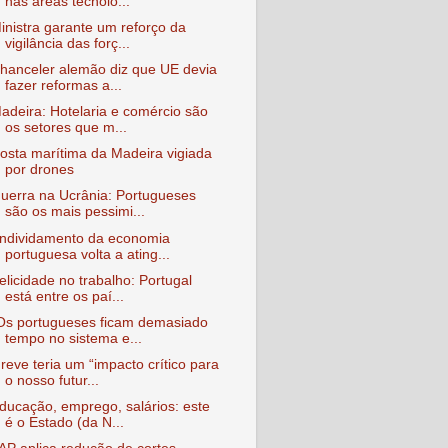
nas áreas tecnoló...
inistra garante um reforço da
vigilância das forç...
hanceler alemão diz que UE devia
fazer reformas a...
adeira: Hotelaria e comércio são
os setores que m...
osta marítima da Madeira vigiada
por drones
uerra na Ucrânia: Portugueses
são os mais pessimi...
ndividamento da economia
portuguesa volta a ating...
elicidade no trabalho: Portugal
está entre os paí...
Os portugueses ficam demasiado
tempo no sistema e...
reve teria um “impacto crítico para
o nosso futur...
ducação, emprego, salários: este
é o Estado (da N...