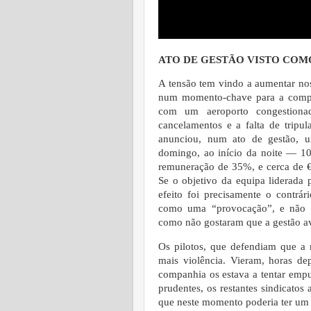
ATO DE GESTÃO VISTO CO
A tensão tem vindo a aumentar nos 
num momento-chave para a compa
com um aeroporto congestiona
cancelamentos e a falta de tripul
anunciou, num ato de gestão, um
domingo, ao início da noite — 10
remuneração de 35%, e cerca de €8
Se o objetivo da equipa liderada 
efeito foi precisamente o contrár
como uma “provocação”, e não só
como não gostaram que a gestão av
Os pilotos, que defendiam que a
mais violência. Vieram, horas dep
companhia os estava a tentar empu
prudentes, os restantes sindicatos
que neste momento poderia ter um 