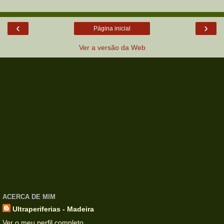
‹
›
Página inicial
Ver a versão da Web
ACERCA DE MIM
Ultraperiferias - Madeira
Ver o meu perfil completo