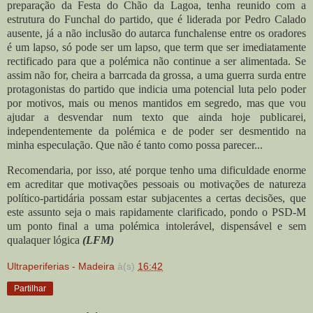
preparação da Festa do Chão da Lagoa, tenha reunido com a
estrutura do Funchal do partido, que é liderada por Pedro Calado
ausente, já a não inclusão do autarca funchalense entre os oradores
é um lapso, só pode ser um lapso, que term que ser imediatamente
rectificado para que a polémica não continue a ser alimentada. Se
assim não for, cheira a barrcada da grossa, a uma guerra surda entre
protagonistas do partido que indicia uma potencial luta pelo poder
por motivos, mais ou menos mantidos em segredo, mas que vou
ajudar a desvendar num texto que ainda hoje publicarei,
independentemente da polémica e de poder ser desmentido na
minha especulação. Que não é tanto como possa parecer...
Recomendaria, por isso, até porque tenho uma dificuldade enorme
em acreditar que motivações pessoais ou motivações de natureza
político-partidária possam estar subjacentes a certas decisões, que
este assunto seja o mais rapidamente clarificado, pondo o PSD-M
um ponto final a uma polémica intolerável, dispensável e sem
qualaquer lógica
(LFM)
Ultraperiferias - Madeira
à(s)
16:42
Partilhar