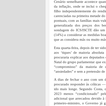
Cenário semelhante acontece quand
da inflação, onde se inclui o ch
filho independentemente do rendi
carenciadas na primeira metade do a
pontuais, com as famílias mais vu
generalizada dos preços dos ben
sondagem do ICS/ISCTE dão um c
(14%) a considerar as medidas boa
que as considera más ou muito más
Esta quarta-feira, depois de ter si
aos ‘tiques’ de maioria absoluta 
procuraria explicar aos deputados
Natal do grupo parlamentar que ex
“compromisso” da maioria de 
“ansiedades” e sem a pretensão de 
A dias de fechar o ano com um d
procurado responder às críticas 
ido mais longe. Segundo Costa, 
2023 menos “condicionado” pelo
adicional que arrecadou devido à 
primeiro-ministro, o Governo já 