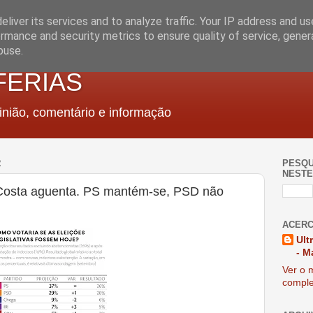
liver its services and to analyze traffic. Your IP address and u
rmance and security metrics to ensure quality of service, gene
buse.
FERIAS
nião, comentário e informação
2
PESQU
NESTE
osta aguenta. PS mantém-se, PSD não
ACERC
Ult
- M
Ver o m
comple