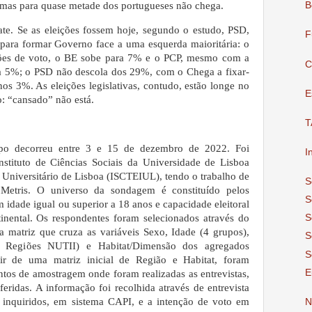
B
 mas para quase metade dos portugueses não chega.
te. Se as eleições fossem hoje, segundo o estudo, PSD,
F
 para formar Governo face a uma esquerda maioritária: o
ões de voto, o BE sobe para 7% e o PCP, mesmo com a
C
a 5%; o PSD não descola dos 29%, com o Chega a fixar-
s 3%. As eleições legislativas, contudo, estão longe no
E
o: “cansado” não está.
T
po decorreu entre 3 e 15 de dezembro de 2022. Foi
I
stituto de Ciências Sociais da Universidade de Lisboa
o Universitário de Lisboa (ISCTEIUL), tendo o trabalho de
S
Metris. O universo da sondagem é constituído pelos
S
 idade igual ou superior a 18 anos e capacidade eleitoral
tinental. Os respondentes foram selecionados através do
S
matriz que cruza as variáveis Sexo, Idade (4 grupos),
S
5 Regiões NUTII) e Habitat/Dimensão dos agregados
S
tir de uma matriz inicial de Região e Habitat, foram
E
ntos de amostragem onde foram realizadas as entrevistas,
eridas. A informação foi recolhida através de entrevista
s inquiridos, em sistema CAPI, e a intenção de voto em
N