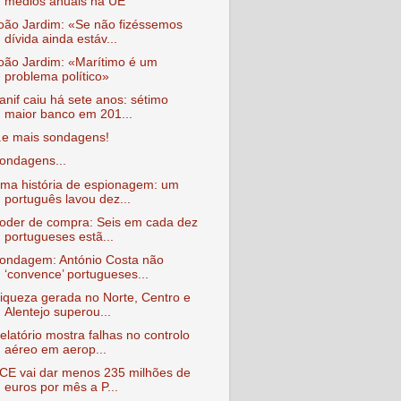
médios anuais na UE
oão Jardim: «Se não fizéssemos
dívida ainda estáv...
oão Jardim: «Marítimo é um
problema político»
anif caiu há sete anos: sétimo
maior banco em 201...
..e mais sondagens!
ondagens...
ma história de espionagem: um
português lavou dez...
oder de compra: Seis em cada dez
portugueses estã...
ondagem: António Costa não
‘convence’ portugueses...
iqueza gerada no Norte, Centro e
Alentejo superou...
elatório mostra falhas no controlo
aéreo em aerop...
CE vai dar menos 235 milhões de
euros por mês a P...