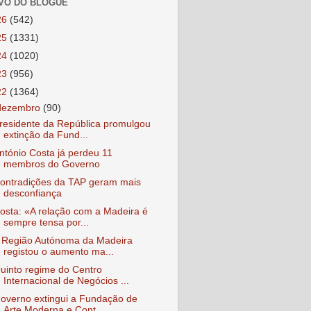
VO DO BLOGUE
26
(542)
25
(1331)
24
(1020)
23
(956)
22
(1364)
dezembro
(90)
residente da República promulgou
extinção da Fund...
ntónio Costa já perdeu 11
membros do Governo
ontradições da TAP geram mais
desconfiança
osta: «A relação com a Madeira é
sempre tensa por...
 Região Autónoma da Madeira
registou o aumento ma...
uinto regime do Centro
Internacional de Negócios ...
overno extingui a Fundação de
Arte Moderna e Cont...