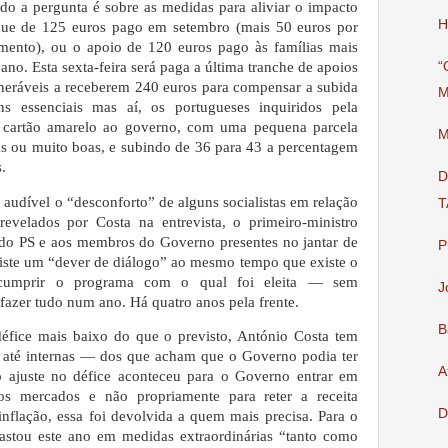
o a pergunta é sobre as medidas para aliviar o impacto
H
eque de 125 euros pago em setembro (mais 50 euros por
mento), ou o apoio de 120 euros pago às famílias mais
no. Esta sexta-feira será paga a última tranche de apoios
“
lneráveis a receberem 240 euros para compensar a subida
M
s essenciais mas aí, os portugueses inquiridos pela
artão amarelo ao governo, com uma pequena parcela
M
s ou muito boas, e subindo de 36 para 43 a percentagem
.
D
do audível o “desconforto” de alguns socialistas em relação
T
revelados por Costa na entrevista, o primeiro-ministro
 do PS e aos membros do Governo presentes no jantar de
P
iste um “dever de diálogo” ao mesmo tempo que existe o
cumprir o programa com o qual foi eleita — sem
J
fazer tudo num ano. Há quatro anos pela frente.
B
éfice mais baixo do que o previsto, António Costa tem
— até internas — dos que acham que o Governo podia ter
A
o ajuste no défice aconteceu para o Governo entrar em
s mercados e não propriamente para reter a receita
D
inflação, essa foi devolvida a quem mais precisa. Para o
gastou este ano em medidas extraordinárias “tanto como