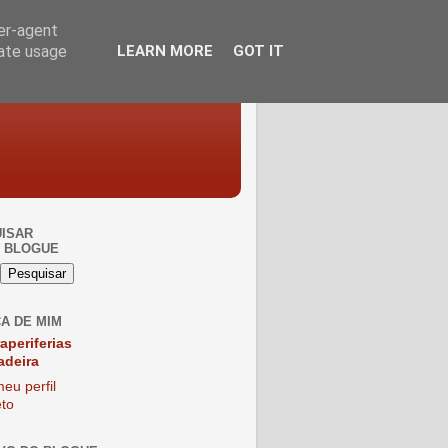
ser-agent
rate usage
LEARN MORE
GOT IT
ISAR
 BLOGUE
A DE MIM
raperiferias
adeira
eu perfil
to