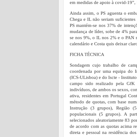
em medidas de apoio à covid-19”,
Ainda assim, o PS aguenta o emba
Chega e IL não seriam suficientes
PS mantém-se nos 37% de intenç
mudança de líder, sobe de 4% par
se nos 9%, o IL nos 2% e o PAN no
calendário e Costa quis deixar clar
FICHA TÉCNICA
Sondagem cujo trabalho de cam
coordenada por uma equipa do In
(ICS-ULisboa) e do Iscte - Institut
campo sido realizado pela GfK 
indivíduos, de ambos os sexos, com
ativa, residentes em Portugal Con
método de quotas, com base numa 
Instrução (3 grupos), Região (
populacionais (5 grupos). A par
selecionados aleatoriamente 83 po
de acordo com as quotas acima ref
direta e pessoal na residência do