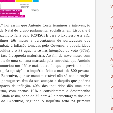
V
V
.” Foi assim que António Costa terminou a intervenção
V
 de Natal do grupo parlamentar socialista, em Lisboa, e é
ezembro feita pelo ICS/ISCTE para o Expresso e a SIC:
V
timos três meses a percentagem de portugueses que
mbate à inflação tomadas pelo Governo, a popularidade
V
ositiva e o PS aguenta-se nas intenções de voto (37%).
e face à esquerda maioritária.
Ao fim de nove meses com
A
pois de uma semana marcada pela entrevista que António
 anunciou um défice mais baixo do que o previsto e onde
O
o pela oposição, o inquérito feito a mais de 800 pessoas
 Executivo, que se mantém estável não só nas intenções
D
 portugueses têm da sua atuação e daquilo que poderia
impacto da inflação. 40% dos inquiridos dão uma nota
P
erno, com apenas 10% a considerarem o desempenho
 Ainda assim, sobe de 35 para 42 a percentagem dos que
S
do Executivo, segundo o inquérito feito na primeira
S