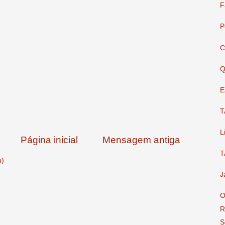
F
P
C
Q
E
T
L
Página inicial
Mensagem antiga
T
m)
J
O
R
S