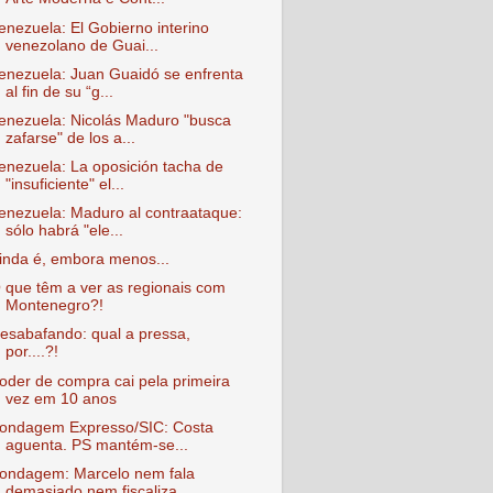
enezuela: El Gobierno interino
venezolano de Guai...
enezuela: Juan Guaidó se enfrenta
al fin de su “g...
enezuela: Nicolás Maduro "busca
zafarse" de los a...
enezuela: La oposición tacha de
"insuficiente" el...
enezuela: Maduro al contraataque:
sólo habrá "ele...
inda é, embora menos...
 que têm a ver as regionais com
Montenegro?!
esabafando: qual a pressa,
por....?!
oder de compra cai pela primeira
vez em 10 anos
ondagem Expresso/SIC: Costa
aguenta. PS mantém-se...
ondagem: Marcelo nem fala
demasiado nem fiscaliza...