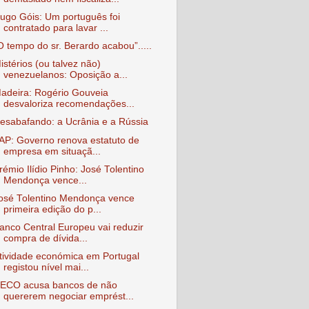
ugo Góis: Um português foi
contratado para lavar ...
O tempo do sr. Berardo acabou”.....
istérios (ou talvez não)
venezuelanos: Oposição a...
adeira: Rogério Gouveia
desvaloriza recomendações...
esabafando: a Ucrânia e a Rússia
AP: Governo renova estatuto de
empresa em situaçã...
rémio Ilídio Pinho: José Tolentino
Mendonça vence...
osé Tolentino Mendonça vence
primeira edição do p...
anco Central Europeu vai reduzir
compra de dívida...
tividade económica em Portugal
registou nível mai...
ECO acusa bancos de não
quererem negociar emprést...