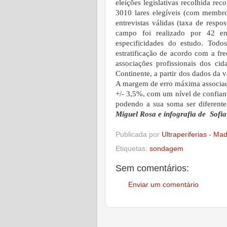
eleições legislativas recolhida r
3010 lares elegíveis (com membro
entrevistas válidas (taxa de resp
campo foi realizado por 42 en
especificidades do estudo. Todo
estratificação de acordo com a fre
associações profissionais dos c
Continente, a partir dos dados da
A margem de erro máxima associada
+/- 3,5%, com um nível de confia
podendo a sua soma ser diferent
Miguel Rosa e infografia de Sofi
Publicada por
Ultraperiferias - Ma
Etiquetas:
sondagem
Sem comentários:
Enviar um comentário