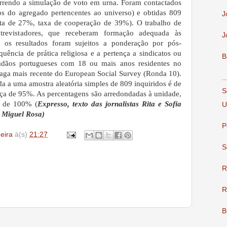
ecorrendo a simulação de voto em urna. Foram contactados
s do agregado pertencentes ao universo) e obtidas 809
J
osta de 27%, taxa de cooperação de 39%). O trabalho de
trevistadores, que receberam formação adequada às
J
s os resultados foram sujeitos a ponderação por pós-
quência de prática religiosa e a pertença a sindicatos ou
B
idadãos portugueses com 18 ou mais anos residentes no
 vaga mais recente do European Social Survey (Ronda 10).
.
 a uma amostra aleatória simples de 809 inquiridos é de
S
nça de 95%. As percentagens são arredondadas à unidade,
e de 100% (
Expresso, texto das jornalistas Rita e Sofia
U
a Miguel Rosa)
P
deira
à(s)
21:27
S
R
R
B