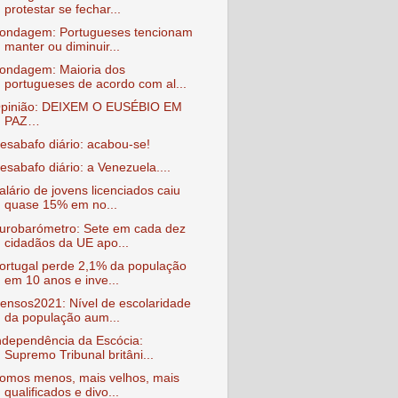
protestar se fechar...
ondagem: Portugueses tencionam
manter ou diminuir...
ondagem: Maioria dos
portugueses de acordo com al...
pinião: DEIXEM O EUSÉBIO EM
PAZ…
esabafo diário: acabou-se!
esabafo diário: a Venezuela....
alário de jovens licenciados caiu
quase 15% em no...
urobarómetro: Sete em cada dez
cidadãos da UE apo...
ortugal perde 2,1% da população
em 10 anos e inve...
ensos2021: Nível de escolaridade
da população aum...
ndependência da Escócia:
Supremo Tribunal britâni...
omos menos, mais velhos, mais
qualificados e divo...