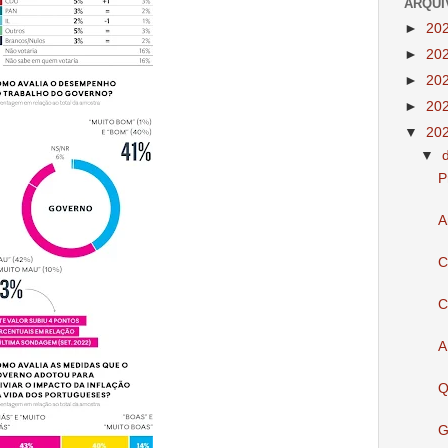
ARQUI
►
20
►
20
►
20
►
20
▼
20
▼
P
A
C
C
A
Q
G