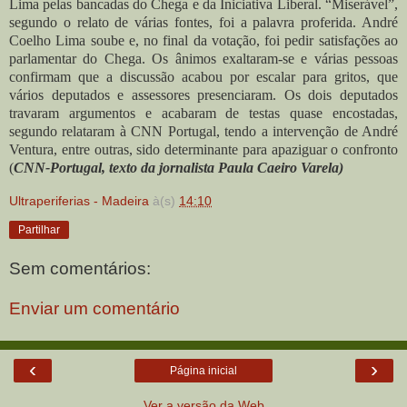
Lima pelas bancadas do Chega e da Iniciativa Liberal. “Miserável”,
segundo o relato de várias fontes, foi a palavra proferida. André
Coelho Lima soube e, no final da votação, foi pedir satisfações ao
parlamentar do Chega. Os ânimos exaltaram-se e várias pessoas
confirmam que a discussão acabou por escalar para gritos, que
vários deputados e assessores presenciaram. Os dois deputados
travaram argumentos e acabaram de testas quase encostadas,
segundo relataram à CNN Portugal, tendo a intervenção de André
Ventura, entre outras, sido determinante para apaziguar o confronto
(
CNN-Portugal, texto da jornalista Paula Caeiro Varela)
Ultraperiferias - Madeira
à(s)
14:10
Partilhar
Sem comentários:
Enviar um comentário
‹
›
Página inicial
Ver a versão da Web