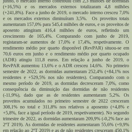
junho, o mercado interno contribuiu com 2,3 milhões de dormidas
(+16,5%) e os mercados externos totalizaram 4,8 milhões
(+241,8%). Face a junho de 2019, o mercado interno cresceu 7,0%
e os mercados externos diminuíram 3,5%. Os proveitos totais
aumentaram 157,0% para 545,4 milhões de euros, e os proveitos de
aposento atingiram 416,4 milhões de euros, refletindo um
crescimento de 165,4%. Comparando com junho de 2019,
registaram-se aumentos de 17,0% e 17,4%, respetivamente. O
rendimento médio por quarto disponível (RevPAR) situou-se em
70,6 euros em junho e o rendimento médio por quarto ocupado
(ADR) atingiu 111,8 euros. Em relação a junho de 2019, o
RevPAR aumentou 13,6% e o ADR cresceu 14,6%.
No primeiro
semestre de 2022, as dormidas aumentaram 252,4% (+84,1% nos
residentes e +529,5% nos não residentes). Comparando com o
mesmo período de 2019, as dormidas decresceram 7,0%, como
consequência da diminuição das dormidas de não residentes
(-11,9%), dado que as de residentes aumentaram 5,2%. Os
proveitos acumulados no primeiro semestre de 2022 cresceram
308,1% no total e 311,8% nos relativos a aposento (+4,8% e
+5,8%, face a igual período de 2019, respetivamente).
No segundo
trimestre de 2022, as dormidas aumentaram 209,9% (-0,2% face ao
2ºT 2019). As dormidas de residentes aumentaram 55,6% (+9,9%
em relação ao 2ºT 2019) e as de não residentes cresceram 450,1%