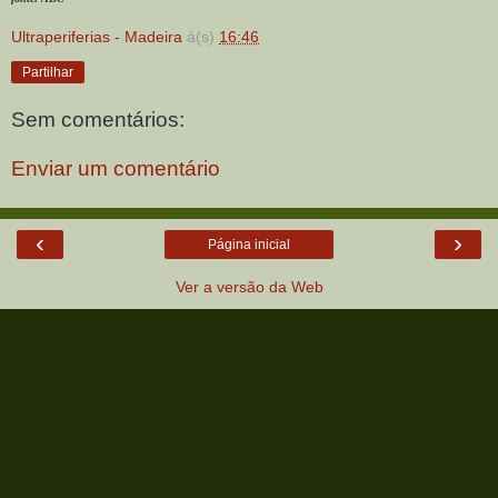
Ultraperiferias - Madeira
à(s)
16:46
Partilhar
Sem comentários:
Enviar um comentário
‹
›
Página inicial
Ver a versão da Web