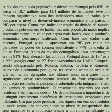
A revisão em alta da população residente em Portugal pelo INE, de
cerca de 10,7 milhões para 11,4 milhões de habitantes, teve um
impacto significativo num dos indicadores mais utilizados para
comparar o nível de desenvolvimento económico entre países: o
PIB per capita. Como este indicador resulta da divisão da riqueza
produzida pelo número de habitantes, uma população maior implica
automaticamente um valor per capita mais baixo, caso a produção
económica permaneça inalterada. Com base nos dados mais
recentes, Portugal passa a apresentar um PIB per capita em
paridades de poder de compra equivalente a 77% da média da
União Europeia. Antes da revisão demográfica, essa percentagem
era de 81%. Esta alteração faz com que Portugal desça da 18.ª para
a 22.ª posição entre os 27 Estados-membros da União Europeia,
sendo ultrapassado pela Polónia, Estónia, Croácia e Roménia.
Apesar de a economia portuguesa ter crescido acima da média da
UE em termos agregados nos últimos anos, uma parte muito
significativa desse crescimento resultou da forte expansão da
população residente, impulsionada sobretudo pela imigração, e não
de ganhos de produtividade. O crescimento repartido por cada
residente é bem mais modesto. Os dados ilustram a importância de
distinguir crescimento económico de crescimento económico por
habitante. Um país pode produzir mais riqueza em termos absolutos
e, ainda assim, não convergir para os níveis de prosperidade dos
seus parceiros se a população crescer a um ritmo semelhante ou