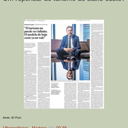
fonte: El Pais
Ultraperiferias - Madeira
à(s)
00:49