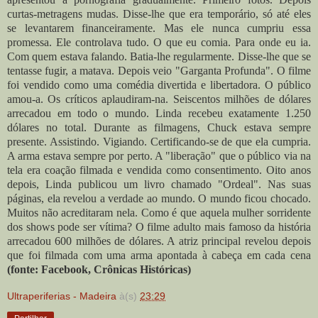
curtas-metragens mudas. Disse-lhe que era temporário, só até eles
se levantarem financeiramente. Mas ele nunca cumpriu essa
promessa. Ele controlava tudo. O que eu comia. Para onde eu ia.
Com quem estava falando. Batia-lhe regularmente. Disse-lhe que se
tentasse fugir, a matava. Depois veio "Garganta Profunda". O filme
foi vendido como uma comédia divertida e libertadora. O público
amou-a. Os críticos aplaudiram-na. Seiscentos milhões de dólares
arrecadou em todo o mundo. Linda recebeu exatamente 1.250
dólares no total.
Durante as filmagens, Chuck estava sempre
presente. Assistindo. Vigiando. Certificando-se de que ela cumpria.
A arma estava sempre por perto. A "liberação" que o público via na
tela era coação filmada e vendida como consentimento. Oito anos
depois, Linda publicou um livro chamado "Ordeal". Nas suas
páginas, ela revelou a verdade ao mundo. O mundo ficou chocado.
Muitos não acreditaram nela. Como é que aquela mulher sorridente
dos shows pode ser vítima? O filme adulto mais famoso da história
arrecadou 600 milhões de dólares. A atriz principal revelou depois
que foi filmada com uma arma apontada à cabeça em cada cena
(fonte: Facebook, Crônicas Históricas)
Ultraperiferias - Madeira
à(s)
23:29