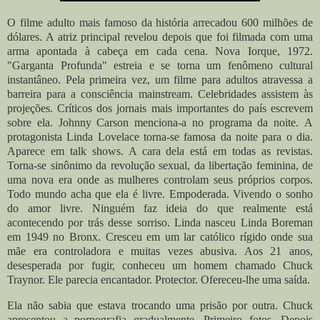
O filme adulto mais famoso da história arrecadou 600 milhões de
dólares. A atriz principal revelou depois que foi filmada com uma
arma apontada à cabeça em cada cena. Nova Iorque, 1972.
"Garganta Profunda" estreia e se torna um fenômeno cultural
instantâneo. Pela primeira vez, um filme para adultos atravessa a
barreira para a consciência mainstream. Celebridades assistem às
projeções. Críticos dos jornais mais importantes do país escrevem
sobre ela. Johnny Carson menciona-a no programa da noite.
A
protagonista Linda Lovelace torna-se famosa da noite para o dia.
Aparece em talk shows. A cara dela está em todas as revistas.
Torna-se sinônimo da revolução sexual, da libertação feminina, de
uma nova era onde as mulheres controlam seus próprios corpos.
Todo mundo acha que ela é livre. Empoderada. Vivendo o sonho
do amor livre. Ninguém faz ideia do que realmente está
acontecendo por trás desse sorriso. Linda nasceu Linda Boreman
em 1949 no Bronx. Cresceu em um lar católico rígido onde sua
mãe era controladora e muitas vezes abusiva. Aos 21 anos,
desesperada por fugir, conheceu um homem chamado Chuck
Traynor. Ele parecia encantador. Protector. Ofereceu-lhe uma saída.
Ela não sabia que estava trocando uma prisão por outra. Chuck
apresentou a pornografia gradualmente. Primeiro fotos. Depois