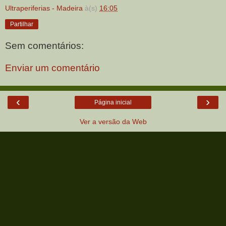
Ultraperiferias - Madeira
à(s)
16:05
Partilhar
Sem comentários:
Enviar um comentário
‹
›
Página inicial
Ver a versão da Web