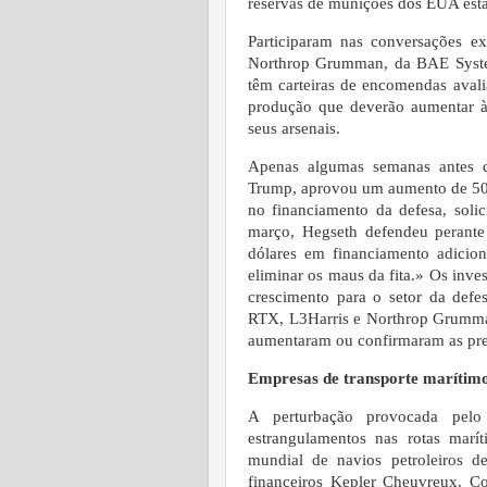
reservas de munições dos EUA esta
Participaram nas conversações e
Northrop Grumman, da BAE System
têm carteiras de encomendas avali
produção que deverão aumentar à
seus arsenais.
Apenas algumas semanas antes d
Trump, aprovou um aumento de 500 
no financiamento da defesa, solic
março, Hegseth defendeu perant
dólares em financiamento adiciona
eliminar os maus da fita.» Os inv
crescimento para o setor da def
RTX, L3Harris e Northrop Grumman
aumentaram ou confirmaram as pre
Empresas de transporte marítimo
A perturbação provocada pelo
estrangulamentos nas rotas marí
mundial de navios petroleiros d
financeiros Kepler Cheuvreux. Co