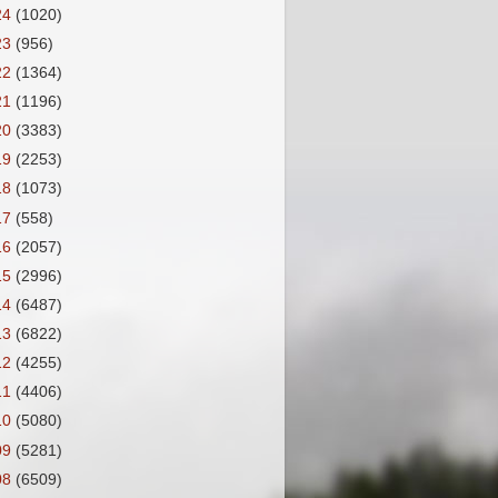
24
(1020)
23
(956)
22
(1364)
21
(1196)
20
(3383)
19
(2253)
18
(1073)
17
(558)
16
(2057)
15
(2996)
14
(6487)
13
(6822)
12
(4255)
11
(4406)
10
(5080)
09
(5281)
08
(6509)