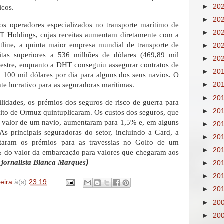
►
20
icos.
►
20
 os operadores especializados no transporte marítimo de
►
20
HT Holdings, cujas receitas aumentam diretamente com a
ontline, a quinta maior empresa mundial de transporte de
►
20
eitas superiores a 536 milhões de dólares (469,89 mil
►
20
mestre, enquanto a DHT conseguiu assegurar contratos de
►
20
a 100 mil dólares por dia para alguns dos seus navios. O
te lucrativo para as seguradoras marítimas.
►
20
►
20
ilidades, os prémios dos seguros de risco de guerra para
►
20
eito de Ormuz quintuplicaram. Os custos dos seguros, que
 valor de um navio, aumentaram para 1,5% e, em alguns
►
20
s principais seguradoras do setor, incluindo a Gard, a
►
20
taram os prémios para as travessias no Golfo de um
►
20
% do valor da embarcação para valores que chegaram aos
 jornalista Bianca Marques
)
►
20
►
20
deira
à(s)
23:19
►
20
►
20
►
20