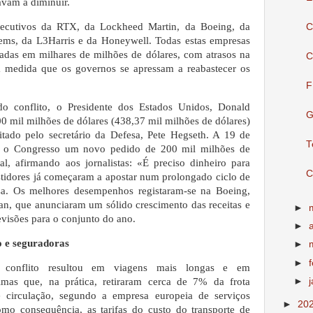
vam a diminuir.
xecutivos da RTX, da Lockheed Martin, da Boeing, da
C
s, da L3Harris e da Honeywell. Todas estas empresas
adas em milhares de milhões de dólares, com atrasos na
C
 medida que os governos se apressam a reabastecer os
F
o conflito, o Presidente dos Estados Unidos, Donald
G
mil milhões de dólares (438,37 mil milhões de dólares)
itado pelo secretário da Defesa, Pete Hegseth. A 19 de
T
e o Congresso um novo pedido de 200 mil milhões de
l, afirmando aos jornalistas: «É preciso dinheiro para
C
estidores já começaram a apostar num prolongado ciclo de
esa. Os melhores desempenhos registaram-se na Boeing,
, que anunciaram um sólido crescimento das receitas e
►
visões para o conjunto do ano.
►
 e seguradoras
►
►
 conflito resultou em viagens mais longas e em
►
timas que, na prática, retiraram cerca de 7% da frota
e circulação, segundo a empresa europeia de serviços
►
20
mo consequência, as tarifas do custo do transporte de