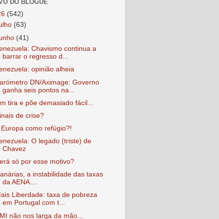
VO DO BLOGUE
26
(542)
julho
(63)
junho
(41)
enezuela: Chavismo continua a
barrar o regresso d...
enezuela: opinião alheia
arómetro DN/Aximage: Governo
ganha seis pontos na...
m tira e põe demasiado fácil...
inais de crise?
 Europa como refúgio?!
enezuela: O legado (triste) de
Chavez
erá só por esse motivo?
anárias, a instabilidade das taxas
da AENA....
ais Liberdade: taxa de pobreza
em Portugal com t...
MI não nos larga da mão...