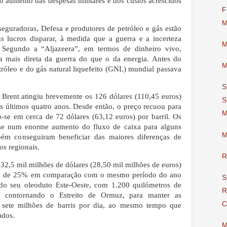
o aumento das despesas militares e dos custos acrescidos
F
M
seguradoras, Defesa e produtores de petróleo e gás estão
s lucros disparar, à medida que a guerra e a incerteza
M
 Segundo a “Aljazeera”, em termos de dinheiro vivo,
a mais direta da guerra do que o da energia. Antes do
M
tróleo e do gás natural liquefeito (GNL) mundial passava
S
o Brent atingiu brevemente os 126 dólares (110,45 euros)
S
os últimos quatro anos. Desde então, o preço recuou para
M
do-se em cerca de 72 dólares (63,12 euros) por barril. Os
-se num enorme aumento do fluxo de caixa para alguns
M
bém conseguiram beneficiar das maiores diferenças de
os regionais.
R
32,5 mil milhões de dólares (28,50 mil milhões de euros)
nto de 25% em comparação com o mesmo período do ano
S
o do seu oleoduto Este-Oeste, com 1.200 quilómetros de
R
, contornando o Estreito de Ormuz, para manter as
C
 sete milhões de barris por dia, ao mesmo tempo que
ados.
M