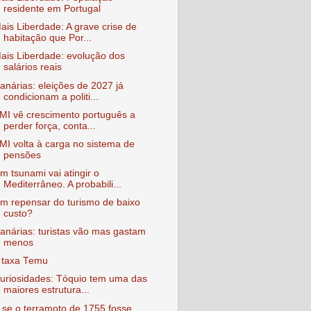
residente em Portugal
ais Liberdade: A grave crise de
habitação que Por...
ais Liberdade: evolução dos
salários reais
anárias: eleições de 2027 já
condicionam a politi...
MI vê crescimento português a
perder força, conta...
MI volta à carga no sistema de
pensões
m tsunami vai atingir o
Mediterrâneo. A probabili...
m repensar do turismo de baixo
custo?
anárias: turistas vão mas gastam
menos
 taxa Temu
uriosidades: Tóquio tem uma das
maiores estrutura...
 se o terramoto de 1755 fosse