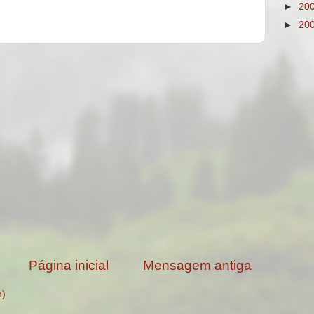
►
20
►
20
Página inicial
Mensagem antiga
m)