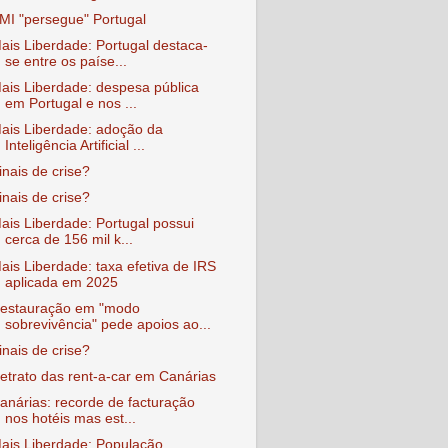
MI "persegue" Portugal
ais Liberdade: Portugal destaca-
se entre os paíse...
ais Liberdade: despesa pública
em Portugal e nos ...
ais Liberdade: adoção da
Inteligência Artificial ...
inais de crise?
inais de crise?
ais Liberdade: Portugal possui
cerca de 156 mil k...
ais Liberdade: taxa efetiva de IRS
aplicada em 2025
estauração em "modo
sobrevivência" pede apoios ao...
inais de crise?
etrato das rent-a-car em Canárias
anárias: recorde de facturação
nos hotéis mas est...
ais Liberdade: População