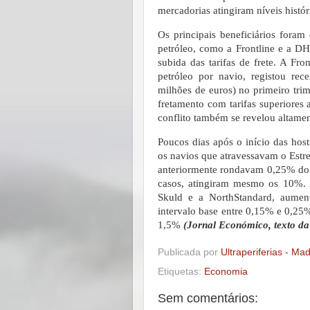
mercadorias atingiram níveis histór
Os principais beneficiários foram
petróleo, como a Frontline e a D
subida das tarifas de frete. A Fr
petróleo por navio, registou rec
milhões de euros) no primeiro tri
fretamento com tarifas superiores 
conflito também se revelou altamen
Poucos dias após o início das host
os navios que atravessavam o Estr
anteriormente rondavam 0,25% do
casos, atingiram mesmo os 10%. A
Skuld e a NorthStandard, aumen
intervalo base entre 0,15% e 0,25
1,5%
(Jornal Económico, texto da
Publicada por
Ultraperiferias - Ma
Etiquetas:
Economia
Sem comentários: