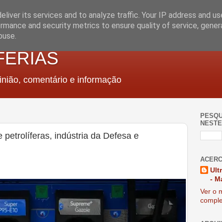
liver its services and to analyze traffic. Your IP address and u
rmance and security metrics to ensure quality of service, gene
buse.
FERIAS
nião, comentário e informação
PESQU
NESTE
 petrolíferas, indústria da Defesa e
ACERC
Ult
- M
Ver o m
comple