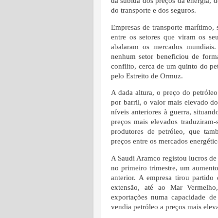
da subida dos preços da energia, d
do transporte e dos seguros.
Empresas de transporte marítimo, 
entre os setores que viram os seu
abalaram os mercados mundiais.
nenhum setor beneficiou de form
conflito, cerca de um quinto do pe
pelo Estreito de Ormuz.
A dada altura, o preço do petróle
por barril, o valor mais elevado d
níveis anteriores à guerra, situan
preços mais elevados traduziram
produtores de petróleo, que tam
preços entre os mercados energétic
A Saudi Aramco registou lucros de 
no primeiro trimestre, um aume
anterior. A empresa tirou partid
extensão, até ao Mar Vermelho
exportações numa capacidade de
vendia petróleo a preços mais elev