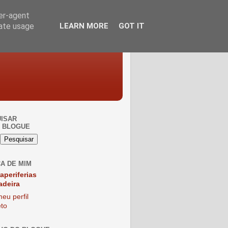
ser-agent
rate usage
LEARN MORE
GOT IT
ISAR
 BLOGUE
A DE MIM
raperiferias
adeira
eu perfil
to