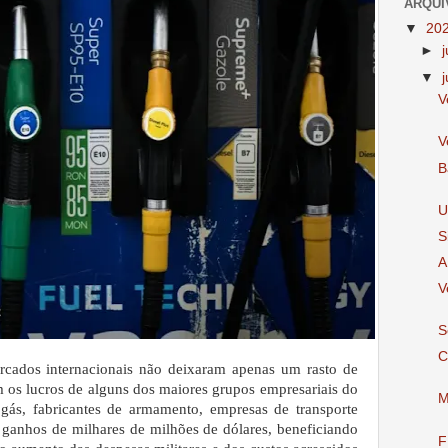
ARQUI
▼
20
►
▼
V
V
B
U
S
A
V
S
C
ercados internacionais não deixaram apenas um rasto de
os lucros de alguns dos maiores grupos empresariais do
M
gás, fabricantes de armamento, empresas de transporte
 ganhos de milhares de milhões de dólares, beneficiando
F