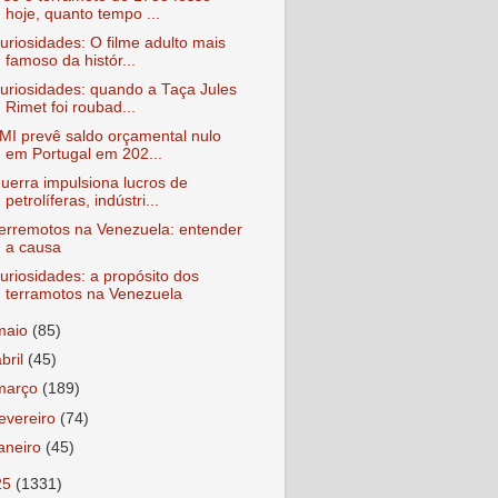
hoje, quanto tempo ...
uriosidades: O filme adulto mais
famoso da histór...
uriosidades: quando a Taça Jules
Rimet foi roubad...
MI prevê saldo orçamental nulo
em Portugal em 202...
uerra impulsiona lucros de
petrolíferas, indústri...
erremotos na Venezuela: entender
a causa
uriosidades: a propósito dos
terramotos na Venezuela
maio
(85)
abril
(45)
março
(189)
fevereiro
(74)
janeiro
(45)
25
(1331)