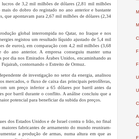
 lucros de 3,2 mil milhões de dólares (2,81 mil milhões
 mais do dobro do registado no ano anterior e bastante
M
as, que apontavam para 2,67 mil milhões de dólares (2,34
M
rodução global interrompida no Qatar, no Iraque e nos
C
ergies registou um resultado líquido ajustado de 5,4 mil
ões de euros), em comparação com 4,2 mil milhões (3,68
F
e do ano anterior. A empresa conseguiu manter uma
ris por dia nos Emirados Árabes Unidos, encaminhando as
 Fujairah, contornando o Estreito de Ormuz.
F
pendente de investigação no setor da energia, analisou
U
os mercados, o fluxo de caixa das principais petrolíferas,
om um preço inferior a 65 dólares por barril antes da
U
s por barril durante o conflito. A análise concluiu que a
ior potencial para beneficiar da subida dos preços.
C
A
es dos Estados Unidos e de Israel contra o Irão, no final
C
as maiores fabricantes de armamento do mundo reuniram-
aumentar a produção de armas, numa altura em que as
E