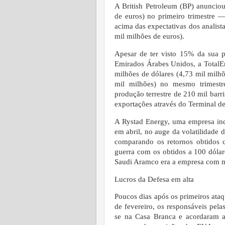
A British Petroleum (BP) anunciou
de euros) no primeiro trimestre —
acima das expectativas dos analist
mil milhões de euros).
Apesar de ter visto 15% da sua p
Emirados Árabes Unidos, a TotalEn
milhões de dólares (4,73 mil milh
mil milhões) no mesmo trimestr
produção terrestre de 210 mil bar
exportações através do Terminal de
A Rystad Energy, uma empresa inde
em abril, no auge da volatilidade d
comparando os retornos obtidos c
guerra com os obtidos a 100 dólare
Saudi Aramco era a empresa com ma
Lucros da Defesa em alta
Poucos dias após os primeiros ataqu
de fevereiro, os responsáveis pel
se na Casa Branca e acordaram 