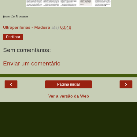
fonte: La Provincia
Ultraperiferias - Madeira
à(s)
00:48
Partilhar
Sem comentários:
Enviar um comentário
‹
›
Página inicial
Ver a versão da Web