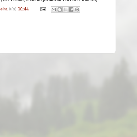
deira
à(s)
00:44