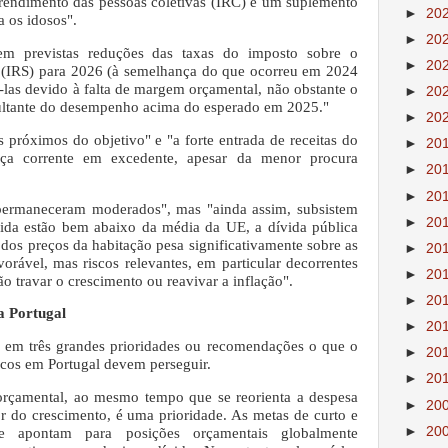
 rendimento das pessoas coletivas (IRC) e um suplemento
►
20
a os idosos".
►
20
em previstas reduções das taxas do imposto sobre o
►
20
s (IRS) para 2026 (à semelhança do que ocorreu em 2024
-las devido à falta de margem orçamental, não obstante o
►
20
esultante do desempenho acima do esperado em 2025."
►
20
s próximos do objetivo" e "a forte entrada de receitas do
►
20
nça corrente em excedente, apesar da menor procura
►
20
►
20
s permaneceram moderados", mas "ainda assim, subsistem
►
20
e vida estão bem abaixo da média da UE, a dívida pública
 dos preços da habitação pesa significativamente sobre as
►
20
orável, mas riscos relevantes, em particular decorrentes
►
20
o travar o crescimento ou reavivar a inflação".
►
20
a Portugal
►
20
e em três grandes prioridades ou recomendações o que o
►
20
icos em Portugal devem perseguir.
►
20
 orçamental, ao mesmo tempo que se reorienta a despesa
►
20
r do crescimento, é uma prioridade. As metas de curto e
►
20
 apontam para posições orçamentais globalmente