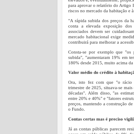
para aprovar o relatório do Artigo
riscos no mercado da habitação e 
"A rápida subida dos preços da ha
conta a elevada exposição dos b
associados devem ser cuidadosam
mercado habitacional exige med
contribuirá para melhorar a acessib
Consta-se por exemplo que "os p
subida", "aumentaram 19% em ter
180% desde 2015, muito acima da 
Valor médio do crédito à habitaç
Ora, isto fez com que "o rácio 
trimestre de 2025, situava-se mai
décadas".
Além disso, "as estima
entre 20% e 40%" e "fatores estrutu
preços, mantendo a construção de 
o Fundo.
Contas certas mas é preciso vigil
Já as contas públicas parecem resi