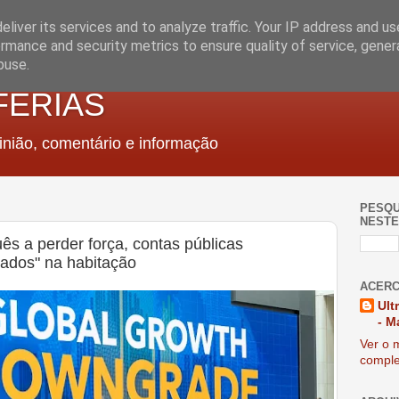
liver its services and to analyze traffic. Your IP address and u
rmance and security metrics to ensure quality of service, gene
buse.
FERIAS
nião, comentário e informação
PESQU
NESTE
ês a perder força, contas públicas
vados" na habitação
ACERC
Ult
- M
Ver o m
comple