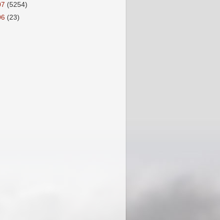
07
(5254)
06
(23)