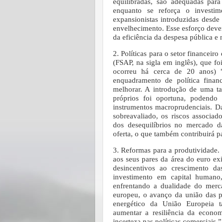
equilibradas, são adequadas para
enquanto se reforça o investim
expansionistas introduzidas desde
envelhecimento. Esse esforço dever
da eficiência da despesa pública e
2. Políticas para o setor financeir
(FSAP, na sigla em inglês), que fo
ocorreu há cerca de 20 anos) "
enquadramento de política financ
melhorar. A introdução de uma tax
próprios foi oportuna, podendo 
instrumentos macroprudenciais. Da
sobreavaliado, os riscos associa
dos desequilíbrios no mercado 
oferta, o que também contribuirá pa
3. Reformas para a produtividade. 
aos seus pares da área do euro e
desincentivos ao crescimento da
investimento em capital human
enfrentando a dualidade do mer
europeu, o avanço da união das 
energético da União Europeia t
aumentar a resiliência da econo
incerteza nas políticas comerciais.”