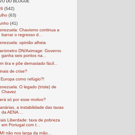
VO DO BLOGUE
26
(542)
julho
(63)
junho
(41)
enezuela: Chavismo continua a
barrar o regresso d...
enezuela: opinião alheia
arómetro DN/Aximage: Governo
ganha seis pontos na...
m tira e põe demasiado fácil...
inais de crise?
 Europa como refúgio?!
enezuela: O legado (triste) de
Chavez
erá só por esse motivo?
anárias, a instabilidade das taxas
da AENA....
ais Liberdade: taxa de pobreza
em Portugal com t...
MI não nos larga da mão...