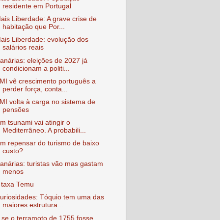
residente em Portugal
ais Liberdade: A grave crise de
habitação que Por...
ais Liberdade: evolução dos
salários reais
anárias: eleições de 2027 já
condicionam a politi...
MI vê crescimento português a
perder força, conta...
MI volta à carga no sistema de
pensões
m tsunami vai atingir o
Mediterrâneo. A probabili...
m repensar do turismo de baixo
custo?
anárias: turistas vão mas gastam
menos
 taxa Temu
uriosidades: Tóquio tem uma das
maiores estrutura...
 se o terramoto de 1755 fosse