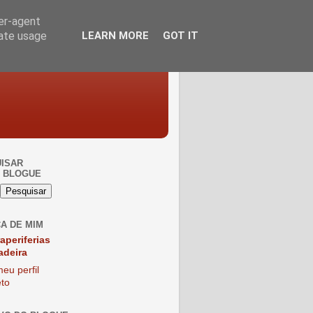
ser-agent
rate usage
LEARN MORE
GOT IT
ISAR
 BLOGUE
A DE MIM
raperiferias
adeira
eu perfil
to