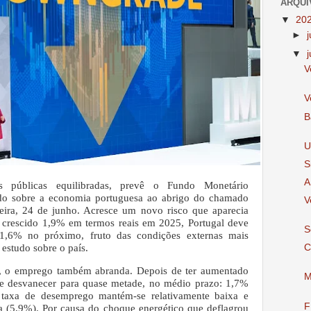
ARQUI
▼
20
►
▼
V
V
B
U
S
A
s públicas equilibradas, prevê o Fundo Monetário
udo sobre a economia portuguesa ao abrigo do chamado
V
feira, 24 de junho. Acresce um novo risco que aparecia
r crescido 1,9% em termos reais em 2025, Portugal deve
S
1,6% no próximo, fruto das condições externas mais
estudo sobre o país.
C
l, o emprego também abranda. Depois de ter aumentado
M
e desvanecer para quase metade, no médio prazo: 1,7%
taxa de desemprego mantém-se relativamente baixa e
F
a (5,9%).
Por causa do choque energético que deflagrou