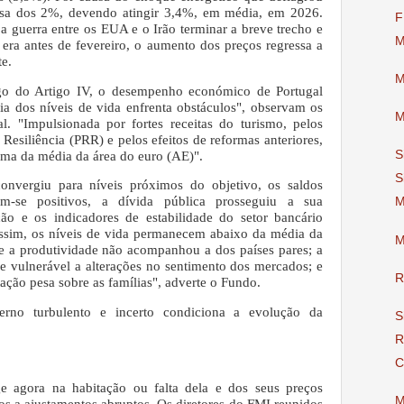
casa dos 2%, devendo atingir 3,4%, em média, em 2026.
F
a guerra entre os EUA e o Irão terminar a breve trecho e
M
 era antes de fevereiro, o aumento dos preços regressa a
e.
M
igo do Artigo IV, o desempenho económico de Portugal
a dos níveis de vida enfrenta obstáculos", observam os
M
al. "Impulsionada por fortes receitas do turismo, pelos
esiliência (PRR) e pelos efeitos de reformas anteriores,
S
ima da média da área do euro (AE)".
S
onvergiu para níveis próximos do objetivo, os saldos
m-se positivos, a dívida pública prosseguiu a sua
M
ção e os indicadores de estabilidade do setor bancário
assim, os níveis de vida permanecem abaixo da média da
M
 a produtividade não acompanhou a dos países pares; a
e vulnerável a alterações no sentimento dos mercados; e
R
ação pesa sobre as famílias", adverte o Fundo.
terno turbulento e incerto condiciona a evolução da
S
R
C
e agora na habitação ou falta dela e dos seus preços
M
os a ajustamentos abruptos.
Os diretores do FMI reunidos