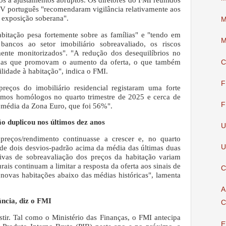
 IV português "recomendaram vigilância relativamente aos
à exposição soberana".
M
bitação pesa fortemente sobre as famílias" e "tendo em
M
ancos ao setor imobiliário sobreavaliado, os riscos
ente monitorizados".
"A redução dos desequilíbrios no
idas que promovam o aumento da oferta, o que também
C
ilidade à habitação", indica o FMI.
F
reços do imobiliário residencial registaram uma forte
mos homólogos no quarto trimestre de 2025 e cerca de
F
média da Zona Euro, que foi 56%".
ão duplicou nos últimos dez anos
U
preços/rendimento continuasse a crescer e, no quarto
U
s de dois desvios-padrão acima da média das últimas duas
tivas de sobreavaliação dos preços da habitação variam
rais continuam a limitar a resposta da oferta aos sinais de
C
novas habitações abaixo das médias históricas", lamenta
A
ância, diz o FMI
C
stir. Tal como o Ministério das Finanças, o FMI antecipa
E