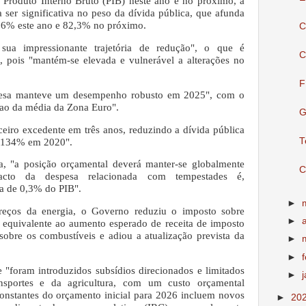
Produto Interno Bruto (PIB) neste ano e no próximo, a
 ser significativa no peso da dívida pública, que afunda
,6% este ano e 82,3% no próximo.
C
sua impressionante trajetória de redução", o que é
C
 pois "mantém-se elevada e vulnerável a alterações no
F
uesa manteve um desempenho robusto em 2025", com o
 ao da média da Zona Euro".
G
ceiro excedente em três anos, reduzindo a dívida pública
T
a 134% em 2020".
a, "a posição orçamental deverá manter-se globalmente
C
cto da despesa relacionada com tempestades é,
a de 0,3% do PIB".
►
reços da energia, o Governo reduziu o imposto sobre
►
 equivalente ao aumento esperado de receita de imposto
sobre os combustíveis e adiou a atualização prevista da
►
►
 "foram introduzidos subsídios direcionados e limitados
►
ansportes e da agricultura, com um custo orçamental
onstantes do orçamento inicial para 2026 incluem novos
►
20