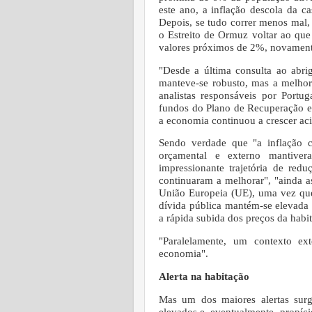
este ano, a inflação descola da 
Depois, se tudo correr menos mal, 
o Estreito de Ormuz voltar ao que
valores próximos de 2%, novament
"Desde a última consulta ao abr
manteve-se robusto, mas a melhori
analistas responsáveis por Portug
fundos do Plano de Recuperação e R
a economia continuou a crescer ac
Sendo verdade que "a inflação c
orçamental e externo mantivera
impressionante trajetória de redu
continuaram a melhorar", "ainda 
União Europeia (UE), uma vez que
dívida pública mantém-se elevada 
a rápida subida dos preços da habit
"Paralelamente, um contexto ex
economia".
Alerta na habitação
Mas um dos maiores alertas surg
elevados e, eventualmente, propíci