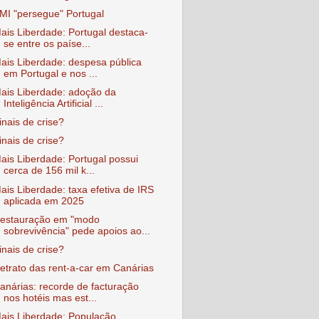
MI "persegue" Portugal
ais Liberdade: Portugal destaca-
se entre os paíse...
ais Liberdade: despesa pública
em Portugal e nos ...
ais Liberdade: adoção da
Inteligência Artificial ...
inais de crise?
inais de crise?
ais Liberdade: Portugal possui
cerca de 156 mil k...
ais Liberdade: taxa efetiva de IRS
aplicada em 2025
estauração em "modo
sobrevivência" pede apoios ao...
inais de crise?
etrato das rent-a-car em Canárias
anárias: recorde de facturação
nos hotéis mas est...
ais Liberdade: População