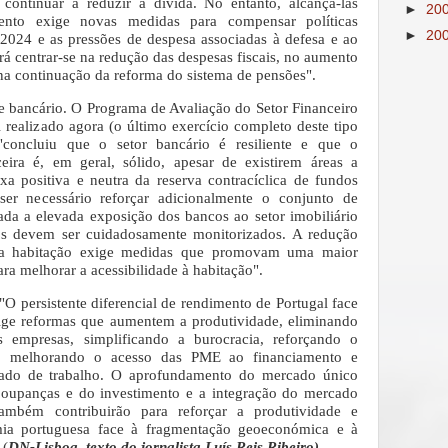
 continuar a reduzir a dívida. No entanto, alcançá-las
►
20
ento exige novas medidas para compensar políticas
►
20
 2024 e as pressões de despesa associadas à defesa e ao
á centrar-se na redução das despesas fiscais, no aumento
 na continuação da reforma do sistema de pensões".
o e bancário. O Programa de Avaliação do Setor Financeiro
i realizado agora (o último exercício completo deste tipo
concluiu que o setor bancário é resiliente e que o
eira é, em geral, sólido, apesar de existirem áreas a
a positiva e neutra da reserva contracíclica de fundos
ser necessário reforçar adicionalmente o conjunto de
da a elevada exposição dos bancos ao setor imobiliário
dos devem ser cuidadosamente monitorizados. A redução
da habitação exige medidas que promovam uma maior
ra melhorar a acessibilidade à habitação".
"O persistente diferencial de rendimento de Portugal face
xige reformas que aumentem a produtividade, eliminando
s empresas, simplificando a burocracia, reforçando o
o, melhorando o acesso das PME ao financiamento e
cado de trabalho. O aprofundamento do mercado único
poupanças e do investimento e a integração do mercado
ambém contribuirão para reforçar a produtividade e
mia portuguesa face à fragmentação geoeconómica e à
 (
DN-Lisboa, texto do jornalista Luís Reis Ribeiro)