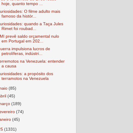
hoje, quanto tempo ...
uriosidades: O filme adulto mais
famoso da histór...
uriosidades: quando a Taça Jules
Rimet foi roubad...
MI prevê saldo orçamental nulo
em Portugal em 202...
uerra impulsiona lucros de
petrolíferas, indústri...
erremotos na Venezuela: entender
a causa
uriosidades: a propósito dos
terramotos na Venezuela
maio
(85)
abril
(45)
março
(189)
fevereiro
(74)
janeiro
(45)
25
(1331)