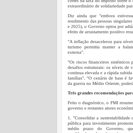
cortes na taxa do imposto sobre o
extraordinário de solidariedade par
Diz ainda que "embora estivess
rendimento das pessoas singulare
e 2025), o Governo optou por adiá
efeito de arrastamento positivo r
"A inflação desacelerou para nívei
turismo permitiu manter a bala
externa".
"Os riscos financeiros sistémico
desafios estruturais: os níveis d
continua elevada e a rápida subida
famílias".
"O cenário de base é fav
da guerra no Médio Oriente, poderã
Três grandes recomendações par
Feito o diagnóstico, o FMI resum
governo e restantes atores económ
1. "Consolidar a sustentabilidade
pública para investimento promoto
médio prazo do Governo, que