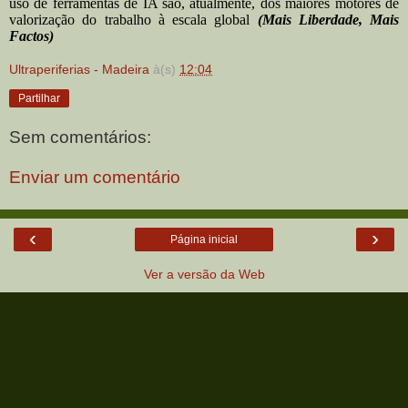
uso de ferramentas de IA são, atualmente, dos maiores motores de
valorização do trabalho à escala global
(Mais Liberdade, Mais
Factos)
Ultraperiferias - Madeira
à(s)
12:04
Partilhar
Sem comentários:
Enviar um comentário
‹
›
Página inicial
Ver a versão da Web