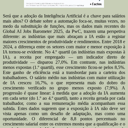
Será que a adoção da Inteligência Artificial é a chave para salários
mais altos? O debate sobre a automação foca-se, muitas vezes, no
medo da substituição de funções, mas os dados mais recentes do
Global AI Jobs Barometer 2025, da PwC, trazem uma perspetiva
diferente: as indústrias que mais abraçam a IA estão a registar
maiores crescimentos de produtividade e rendimentos. Entre 2018 e
2024, a diferença entre os setores com maior e menor exposição à
IA tornou-se evidente. No 4.º quartil (as indústrias mais expostas à
IA), a receita por empregado — um indicador direto de
produtividade — disparou 27,0%. Em contraste, nas indústrias
menos expostas (1.º quartil), esse crescimento ficou-se pelos 8,5%.
Este ganho de eficiência está a transbordar para a carteira dos
trabalhadores. O salário médio nas indústrias com maior utilização
de IA cresceu 16,7%, o que representa mais do dobro do
crescimento verificado no grupo menos exposto (7,9%). A
progressão é quase linear: à medida que a adoção da IA aumenta
em cada setor (do 1.º ao 4.º quartil), tanto a receita gerada por cada
trabalhador, como a sua remuneração média acompanham essa
subida. Estes dados sugerem que a exposição à IA não deve ser
vista apenas como um desafio de adaptação, mas como uma
oportunidade. O diferencial de 8,8 pontos percentuais no
crescimento salarial entre os extremos mostra que a qualificação e o