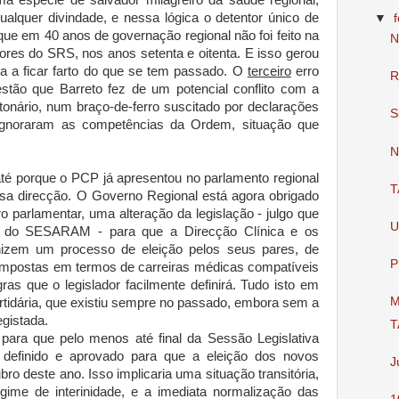
a espécie de salvador milagreiro da saúde regional,
ualquer divindade, e nessa lógica o detentor único de
▼
que em 40 anos de governação regional não foi feito na
N
ores do SRS, nos anos setenta e oitenta. E isso gerou
 a ficar farto do que se tem passado. O
terceiro
erro
R
stão que Barreto fez de um potencial conflito com a
nário, num braço-de-ferro suscitado por declarações
S
 ignoraram as competências da Ordem, situação que
N
 até porque o PCP já apresentou no parlamento regional
T
nessa direcção. O Governo Regional está agora obrigado
o parlamentar, uma alteração da legislação - julgo que
U
no do SESARAM - para que a Direcção Clínica e os
nizem um processo de eleição pelos seus pares, de
P
 impostas em termos de carreiras médicas compatíveis
as que o legislador facilmente definirá. Tudo isto em
M
rtidária, que existiu sempre no passado, embora sem a
egistada.
T
a para que pelo menos até final da Sessão Legislativa
 definido e aprovado para que a eleição dos novos
J
bro deste ano. Isso implicaria uma situação transitória,
e de interinidade, e a imediata normalização das