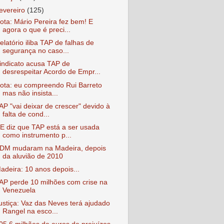
fevereiro
(125)
ota: Mário Pereira fez bem! E
agora o que é preci...
elatório iliba TAP de falhas de
segurança no caso...
indicato acusa TAP de
desrespeitar Acordo de Empr...
ota: eu compreendo Rui Barreto
mas não insista...
AP "vai deixar de crescer" devido à
falta de cond...
E diz que TAP está a ser usada
como instrumento p...
DM mudaram na Madeira, depois
da aluvião de 2010
adeira: 10 anos depois...
AP perde 10 milhões com crise na
Venezuela
ustiça: Vaz das Neves terá ajudado
Rangel na esco...