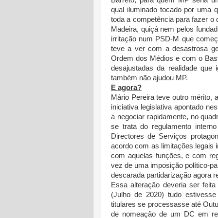
Barreto, para quem MP seria um
qual iluminado tocado por uma q
toda a competência para fazer o 
Madeira, quiçá nem pelos fundad
irritação num PSD-M que começa
teve a ver com a desastrosa ge
Ordem dos Médios e com o Basto
desajustadas da realidade que
também não ajudou MP.
E agora?
Mário Pereira teve outro mérito,
iniciativa legislativa apontado 
a negociar rapidamente, no quadr
se trata do regulamento inter
Directores de Serviços protago
acordo com as limitações legais
com aquelas funções, e com regr
vez de uma imposição político-pa
descarada partidarização agora r
Essa alteração deveria ser feit
(Julho de 2020) tudo estivesse
titulares se processasse até Outu
de nomeação de um DC em regim