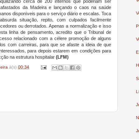
V
quilizando cerca de 200 internos que poderiam ser
, afastados da Madeira e lançando o caos na saúde
V
manos disponíveis para o serviço diário e escalas. Toca
absurda situação, repito, com culpados facilmente
encedores ou derrotados. Apenas a normalização e isso
P
nesta linha de pensamento, acredito que o Tribunal de
cesso relacionado com a célere promoção de alguns
V
dos com carreiras, para que se afaste a ideia de que
 interessados, para depois estarem em condições para
E
ão na estrutura hospitalar
(LFM)
H
deira
à(s)
00:34
S
L
J
N
J