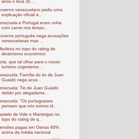
anos e leva 35 ...
overno venezuelano pediu uma
explicação oficial a...
enezuela e Portugal eram unha
com carne nos tempo...
overno português nega acusações
venezuelanas mas ...
lbufeira no topo do rating de
dinamismo económico
ota: que tal olhar para o nosso
turismo urgenteme...
enezuela: Família do tio de Juan
Guaidó nega acus...
enezuela: Tio de Juan Guaidó
detido por alegadame...
enezuela: "Os portugueses
pensam que nós somos id...
astelo de Vide e Manteigas no
topo do rating de q...
ensões pagas em Oeiras 60%
acima da média nacional