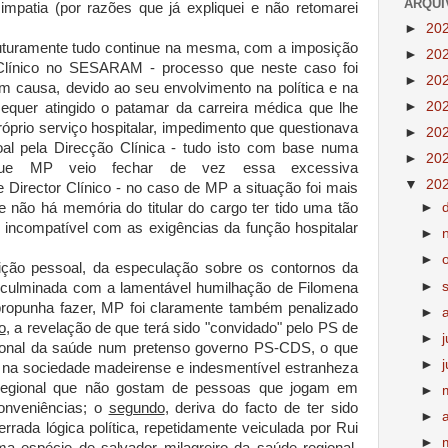
ARQUI
simpatia (por razões que já expliquei e não retomarei
►
20
futuramente tudo continue na mesma, com a imposição
►
20
Clínico no SESARAM - processo que neste caso foi
►
20
m causa, devido ao seu envolvimento na política e na
►
20
 sequer atingido o patamar da carreira médica que lhe
próprio serviço hospitalar, impedimento que questionava
►
20
al pela Direcção Clínica - tudo isto com base numa
►
20
o que MP veio fechar de vez essa excessiva
▼
20
 Director Clínico - no caso de MP a situação foi mais
 não há memória do titular do cargo ter tido uma tão
►
te incompatível com as exigências da função hospitalar
►
►
ção pessoal, da especulação sobre os contornos da
►
e) culminada com a lamentável humilhação de Filomena
propunha fazer, MP foi claramente também penalizado
►
o
, a revelação de que terá sido "convidado" pelo PS de
►
egional da saúde num pretenso governo PS-CDS, o que
►
 na sociedade madeirense e indesmentível estranheza
 regional que não gostam de pessoas que jogam em
►
conveniências; o
segundo
, deriva do facto de ter sido
►
rrada lógica política, repetidamente
veiculada
por Rui
►