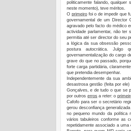
politicamente falando, qualquer 
neste momento), teve méritos.
O
primeiro
foi o de impedir que 
governamental de um Director 
agravado pelo facto do médico e
actividade parlamentar, não ter
permitia até ser director do seu 
a lógica da sua obsessão pesso
postura autocrática. Julg
governamentalização do cargo de
grave do que no passado, porque
forte carga partidária, claramen
que pretendia desempenhar.
Independentemente da sua ambi
desastrosa gestão (feita por el
Gonçalves, e de tudo o que se 
por outros
erros
a reter: o
primeir
Cafofo para ser o secretário r
gerou desconfiança generalizada
no pequeno mundo da política
vários tabuleiros conforme as 
repetidamente associado a uma e