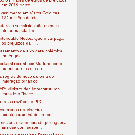
05,6 milhões de euros de prejuízos
em 2019 transf...
nvestimento em Vistos Gold caiu
132 milhões desde...
utarcas socialistas são os mais
afetados pela lim...
ntonoaldo Neves: Quem vai pagar
os prejuízos da T...
asamento de luxo gera polémica
em Angola
ortugal reconhece Maduro como
autoridade máxima n...
s regras do novo sistema de
imigração britânico
AP: Ministro das Infraestruturas
considera "inace...
ota: as razões de PPC
nxurradas na Madeira
aconteceram há dez anos
enezuela: Comunidade portuguesa
ansiosa com suspe...