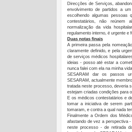
Direcções de Serviços, abandon
envolvimento de partidos a um 
escolhendo algumas pessoas 
contestatários, não reúnem a
normalização da vida hospital
regulamento interno, é urgente e 
Duas notas finais
A primeira passa pela nomeação
claramente definido, e pela urge
de serviços médicos hospitalare
ideias - posso até estar a com
nunca falei com ela na minha vida
SESARAM dar os passos urgen
SESARAM, actualmente membro d
tratada neste processo, deveria s
estejam criadas condições para o 
E os médicos contestatários e d
tomar a iniciativa de serem pa
tomaram, e contra a qual nada te
Finalmente a Ordem dos Médicos
afastando de vez a perspectiva 
neste processo - de retirada da