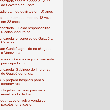
enezuela aponta o dedo à TAP e
ao Governo de Costa
ádio ganhou ouvintes em 10 anos
so de Internet aumentou 12 vezes
em 22 anos
enezuela: Guaidó responsabiliza
Nicolás Maduro pe...
enezuela: o regresso de Guiadó a
Caracas
uan Guaidó agredido na chegada
à Venezuela
adeira: Governo regional não está
preocupado com ...
enezuela: Gabinete de imprensa
de Guaidó denuncia...
GS prepara hospitais para o
coronavírus
ortugal é o terceiro país mais
envelhecido da Eur...
egafraude envolvia venda de
pacotes turísticos em...