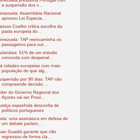
enezuela pressiona Portugal com
a suspensão dos v...
enezuela: Assembleia Nacional
aprovou Lei Especia...
assos Coelho critica escolha da
pasta europeia do...
enezuela: TAP reencaminha os
passageiros para out...
utanásia: 51% de um estudio
concorda com despenal...
á cidades europeias com mais
população do que alg...
uspensão por 90 dias: TAP não
compreende decisão ...
íder do Governo Regional dos
Açores vai ser Presi...
ustiça espanhola desconfia de
políticos portugueses
ota: uma assinatura em defesa de
um debate parlam...
uan Guaidó garante que não
regressou de forma cla...