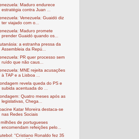
enezuela: Maduro endurece
estratégia contra Juan ...
enezuela: Venezuela: Guaidó diz
ter viajado com o...
enezuela: Maduro promete
prender Guaidó quando os...
utanásia: a estranha pressa da
Assembleia da Repú...
enezuela: PR quer processo sem
ruído que não caus...
enezuela: MNE rejeita acusações
à TAP e a Lisboa ...
ondagem revela queda do PS e
subida acentuada do ...
ondagem: Quatro meses após as
legislativas, Chega...
oacine Katar Moreira destaca-se
nas Redes Sociais
 milhões de portugueses
encomendam refeições pelo...
utebol: “Cristiano Ronaldo fez 35