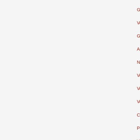
G
V
G
A
N
V
V
V
C
P