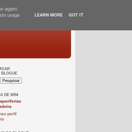
ser-agent
rate usage
LEARN MORE
GOT IT
ISAR
 BLOGUE
A DE MIM
raperiferias
adeira
eu perfil
to