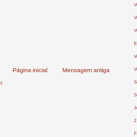
V
V
V
E
V
V
Página inicial
Mensagem antiga
S
m)
S
J
2
F