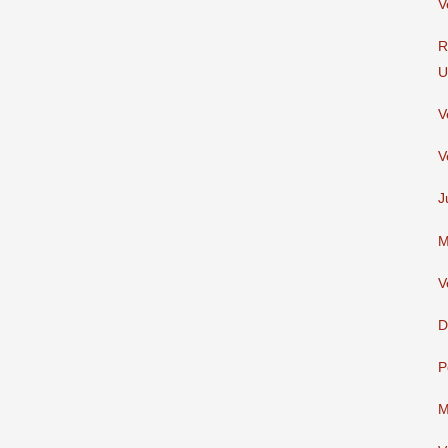
V
R
U
V
V
J
M
V
D
P
M