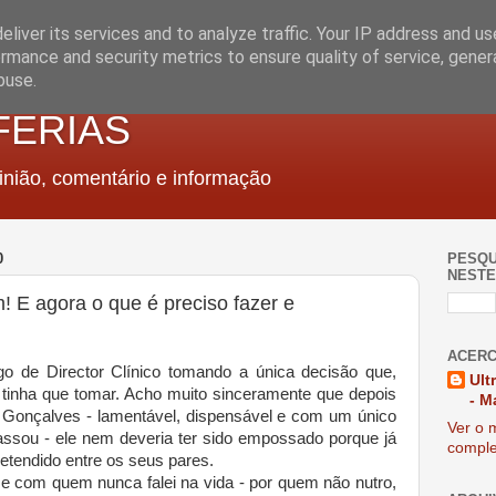
liver its services and to analyze traffic. Your IP address and u
rmance and security metrics to ensure quality of service, gene
buse.
FERIAS
nião, comentário e informação
0
PESQU
NESTE
! E agora o que é preciso fazer e
ACERC
go de Director Clínico tomando a única decisão que,
Ult
 tinha que tomar. Acho muito sinceramente que depois
- M
Gonçalves - lamentável, dispensável e com um único
Ver o m
assou - ele nem deveria ter sido empossado porque já
comple
retendido entre os seus pares.
 e com quem nunca falei na vida - por quem não nutro,