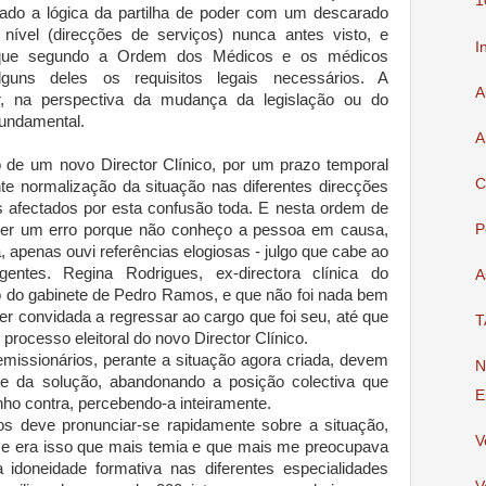
1
ado a lógica da partilha de poder com um descarado
nível (direcções de serviços) nunca antes visto, e
I
que segundo a Ordem dos Médicos e os médicos
lguns deles os requisitos legais necessários. A
A
ar, na perspectiva da mudança da legislação ou do
fundamental.
A
 de um novo Director Clínico, por um prazo temporal
C
nte normalização da situação nas diferentes direcções
s afectados por esta confusão toda. E nesta ordem de
eter um erro porque não conheço a pessoa em causa,
P
, apenas ouvi referências elogiosas - julgo que cabe ao
tes. Regina Rodrigues, ex-directora clínica do
A
o gabinete de Pedro Ramos, e que não foi nada bem
er convidada a regressar ao cargo que foi seu, até que
T
processo eleitoral do novo Director Clínico.
emissionários, perante a situação agora criada, devem
N
rte da solução, abandonando a posição colectiva que
E
nho contra, percebendo-a inteiramente.
 deve pronunciar-se rapidamente sobre a situação,
V
- e era isso que mais temia e que mais me preocupava
 idoneidade formativa nas diferentes especialidades