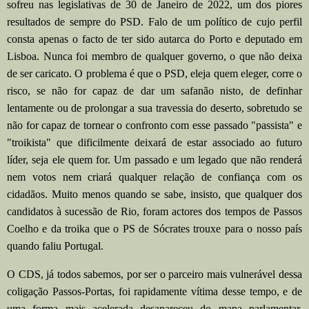
sofreu nas legislativas de 30 de Janeiro de 2022, um dos piores
resultados de sempre do PSD. Falo de um político de cujo perfil
consta apenas o facto de ter sido autarca do Porto e deputado em
Lisboa. Nunca foi membro de qualquer governo, o que não deixa
de ser caricato. O problema é que o PSD, eleja quem eleger, corre o
risco, se não for capaz de dar um safanão nisto, de definhar
lentamente ou de prolongar a sua travessia do deserto, sobretudo se
não for capaz de tornear o confronto com esse passado "passista" e
"troikista" que dificilmente deixará de estar associado ao futuro
líder, seja ele quem for. Um passado e um legado que não renderá
nem votos nem criará qualquer relação de confiança com os
cidadãos. Muito menos quando se sabe, insisto, que qualquer dos
candidatos à sucessão de Rio, foram actores dos tempos de Passos
Coelho e da troika que o PS de Sócrates trouxe para o nosso país
quando faliu Portugal.
O CDS, já todos sabemos, por ser o parceiro mais vulnerável dessa
coligação Passos-Portas, foi rapidamente vítima desse tempo, e de
uma forma mais acelerada desapareceu do mapa parlamentar,