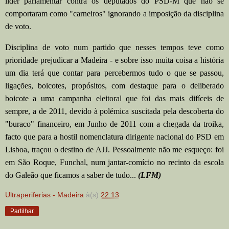
líder parlamentar contra os deputados do PSD-M que não se
comportaram como "carneiros" ignorando a imposição da disciplina
de voto.
Disciplina de voto num partido que nesses tempos teve como
prioridade prejudicar a Madeira - e sobre isso muita coisa a história
um dia terá que contar para percebermos tudo o que se passou,
ligações, boicotes, propósitos, com destaque para o deliberado
boicote a uma campanha eleitoral que foi das mais difíceis de
sempre, a de 2011, devido à polémica suscitada pela descoberta do
"buraco" financeiro, em Junho de 2011 com a chegada da troika,
facto que para a hostil nomenclatura dirigente nacional do PSD em
Lisboa, traçou o destino de AJJ. Pessoalmente não me esqueço: foi
em São Roque, Funchal, num jantar-comício no recinto da escola
do Galeão que ficamos a saber de tudo...
(LFM)
Ultraperiferias - Madeira
à(s)
22:13
Partilhar