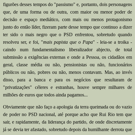
figurões desses tempos do "passismo" e, portanto, dois personagens
que, de uma forma ou de outra, com maior ou menor poder de
decisão e espaço mediático, com mais ou menos protagonismo
junto do então líder, fizeram parte desse tempo que continuo a dizer
ter sido o mais negro que o PSD enfrentou, sobretudo quando
resolveu ser, e foi, "
mais papista que o Papa
" - leia-se a troika -
caindo num fundamentalismo liberalizador abjecto, de total
submissão a exigências externas e onde a Pessoa, os cidadãos em
geral, classe média ou não, pensionistas ou não, funcionários
públicos ou não, pobres ou não, menos contavam. Mas, ao invés
disso, para a banca e para os negócios que resultaram de
"privatizações" céleres e estranhas, houve sempre milhares de
milhões de euros que todos ainda pagamos...
Obviamente que não faço a apologia da terra queimada ou do vazio
de poder no PSD nacional, até porque acho que Rui Rio tem que
sair, e rapidamente, da liderança do partido, de onde discretamente
já se devia ter afastado, sobretudo depois da humilhante derrota que