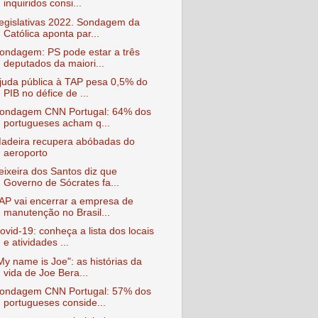
inquiridos consi...
egislativas 2022. Sondagem da
Católica aponta par...
ondagem: PS pode estar a três
deputados da maiori...
juda pública à TAP pesa 0,5% do
PIB no défice de ...
ondagem CNN Portugal: 64% dos
portugueses acham q...
adeira recupera abóbadas do
aeroporto
eixeira dos Santos diz que
Governo de Sócrates fa...
AP vai encerrar a empresa de
manutenção no Brasil...
ovid-19: conheça a lista dos locais
e atividades ...
My name is Joe": as histórias da
vida de Joe Bera...
ondagem CNN Portugal: 57% dos
portugueses conside...