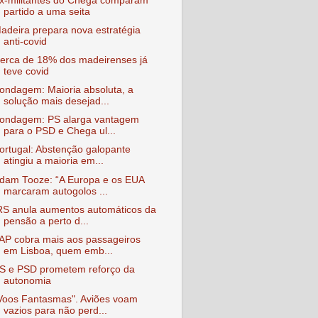
x-militantes do Chega comparam
partido a uma seita
adeira prepara nova estratégia
anti-covid
erca de 18% dos madeirenses já
teve covid
ondagem: Maioria absoluta, a
solução mais desejad...
ondagem: PS alarga vantagem
para o PSD e Chega ul...
ortugal: Abstenção galopante
atingiu a maioria em...
dam Tooze: “A Europa e os EUA
marcaram autogolos ...
RS anula aumentos automáticos da
pensão a perto d...
AP cobra mais aos passageiros
em Lisboa, quem emb...
S e PSD prometem reforço da
autonomia
Voos Fantasmas". Aviões voam
vazios para não perd...