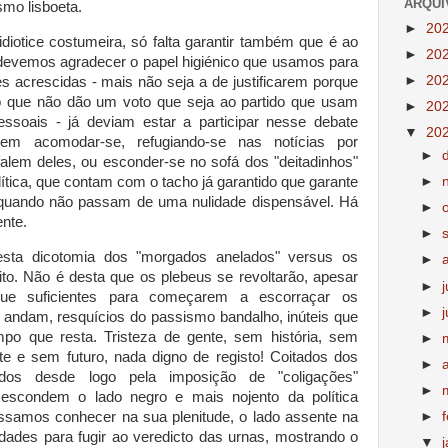
ARQUI
smo lisboeta.
►
20
diotice costumeira, só falta garantir também que é ao
►
20
 devemos agradecer o papel higiénico que usamos para
►
20
es acrescidas - mais não seja a de justificarem porque
o que não dão um voto que seja ao partido que usam
►
20
soais - já deviam estar a participar nesse debate
▼
20
erem acomodar-se, refugiando-se nas notícias por
►
alem deles, ou esconder-se no sofá dos "deitadinhos"
ítica, que contam com o tacho já garantido que garante
►
quando não passam de uma nulidade dispensável. Há
►
nte.
►
nesta dicotomia dos "morgados anelados" versus os
►
ito. Não é desta que os plebeus se revoltarão, apesar
►
e suficientes para começarem a escorraçar os
►
í andam, resquícios do passismo bandalho, inúteis que
o que resta. Tristeza de gente, sem história, sem
►
e e sem futuro, nada digno de registo! Coitados dos
►
ados desde logo pela imposição de "coligações"
►
escondem o lado negro e mais nojento da política
ssamos conhecer na sua plenitude, o lado assente na
►
dades para fugir ao veredicto das urnas, mostrando o
▼