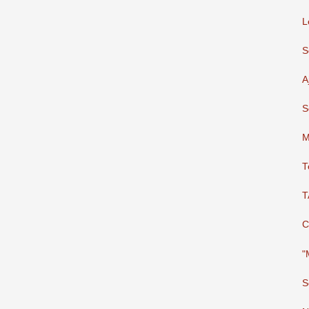
L
S
A
S
M
T
T
C
"
S