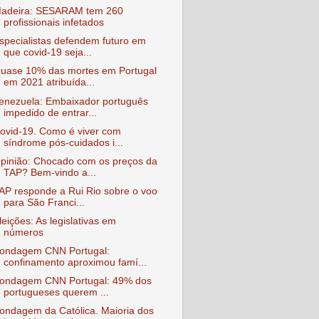
adeira: SESARAM tem 260
profissionais infetados
specialistas defendem futuro em
que covid-19 seja...
uase 10% das mortes em Portugal
em 2021 atribuída...
enezuela: Embaixador português
impedido de entrar...
ovid-19. Como é viver com
síndrome pós-cuidados i...
pinião: Chocado com os preços da
TAP? Bem-vindo a...
AP responde a Rui Rio sobre o voo
para São Franci...
leições: As legislativas em
números
ondagem CNN Portugal:
confinamento aproximou famí...
ondagem CNN Portugal: 49% dos
portugueses querem ...
ondagem da Católica. Maioria dos