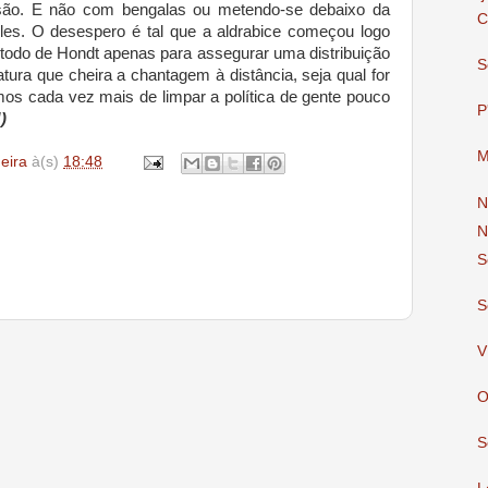
são. E não com bengalas ou metendo-se debaixo da
C
s. O desespero é tal que a aldrabice começou logo
odo de Hondt apenas para assegurar uma distribuição
S
ura que cheira a chantagem à distância, seja qual for
amos cada vez mais de limpar a política de gente pouco
P
)
M
deira
à(s)
18:48
N
N
S
S
V
O
S