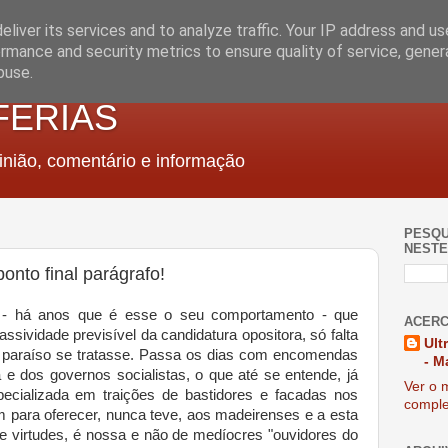
liver its services and to analyze traffic. Your IP address and u
rmance and security metrics to ensure quality of service, gene
buse.
FERIAS
nião, comentário e informação
PESQU
NESTE
onto final parágrafo!
 - há anos que é esse o seu comportamento - que
ACERC
assividade previsível da candidatura opositora, só falta
Ult
 paraíso se tratasse. Passa os dias com encomendas
- M
 e dos governos socialistas, o que até se entende, já
Ver o m
ecializada em traições de bastidores e facadas nos
comple
m para oferecer, nunca teve, aos madeirenses e a esta
 e virtudes, é nossa e não de medíocres "ouvidores do