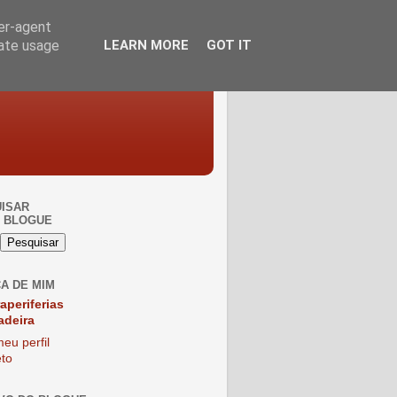
ser-agent
rate usage
LEARN MORE
GOT IT
ISAR
 BLOGUE
A DE MIM
raperiferias
adeira
eu perfil
to