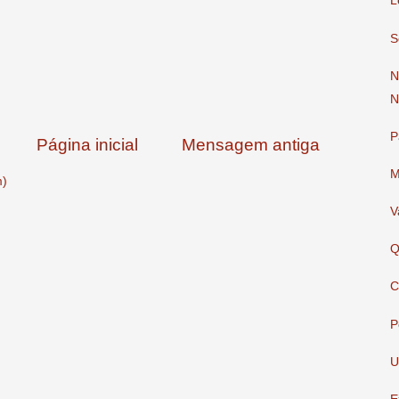
L
S
N
N
P
Página inicial
Mensagem antiga
M
m)
V
Q
C
P
U