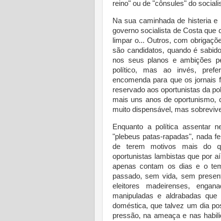
reino" ou de "cônsules" do sociali
Na sua caminhada de histeria e i
governo socialista de Costa que
limpar o... Outros, com obrigaçõ
são candidatos, quando é sabid
nos seus planos e ambições pes
político, mas ao invés, pref
encomenda para que os jornais f
reservado aos oportunistas da pol
mais uns anos de oportunismo, 
muito dispensável, mas sobrevive
Enquanto a política assentar 
"plebeus patas-rapadas", nada fe
de terem motivos mais do qu
oportunistas lambistas que por a
apenas contam os dias e o temp
passado, sem vida, sem present
eleitores madeirenses, engan
manipuladas e aldrabadas que 
doméstica, que talvez um dia po
pressão, na ameaça e nas habili