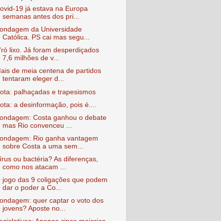
ovid-19 já estava na Europa
semanas antes dos pri...
ondagem da Universidade
Católica. PS cai mas segu...
'ró lixo. Já foram desperdiçados
7,6 milhões de v...
ais de meia centena de partidos
tentaram eleger d...
ota: palhaçadas e trapesismos
ota: a desinformação, pois é....
ondagem: Costa ganhou o debate
mas Rio convenceu ...
ondagem: Rio ganha vantagem
sobre Costa a uma sem...
írus ou bactéria? As diferenças,
como nos atacam ...
 jogo das 9 coligações que podem
dar o poder a Co...
ondagem: quer captar o voto dos
jovens? Aposte no...