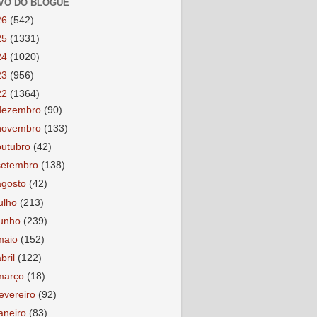
VO DO BLOGUE
26
(542)
25
(1331)
24
(1020)
23
(956)
22
(1364)
dezembro
(90)
novembro
(133)
outubro
(42)
setembro
(138)
agosto
(42)
julho
(213)
junho
(239)
maio
(152)
abril
(122)
março
(18)
fevereiro
(92)
janeiro
(83)