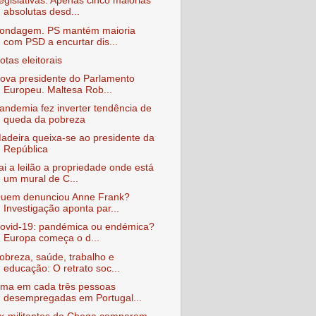
egislativas: Apenas cinco maiorias
absolutas desd...
ondagem. PS mantém maioria
com PSD a encurtar dis...
otas eleitorais
ova presidente do Parlamento
Europeu. Maltesa Rob...
andemia fez inverter tendência de
queda da pobreza
adeira queixa-se ao presidente da
República
ai a leilão a propriedade onde está
um mural de C...
uem denunciou Anne Frank?
Investigação aponta par...
ovid-19: pandémica ou endémica?
Europa começa o d...
obreza, saúde, trabalho e
educação: O retrato soc...
ma em cada três pessoas
desempregadas em Portugal...