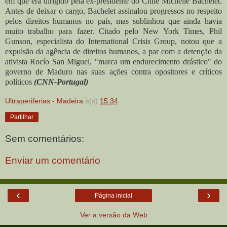
em que era dirigido pela ex-presidente do Chile Michelle Bachelet.
Antes de deixar o cargo, Bachelet assinalou progressos no respeito
pelos direitos humanos no país, mas sublinhou que ainda havia
muito trabalho para fazer. Citado pelo New York Times, Phil
Gunson, especialista do International Crisis Group, notou que a
expulsão da agência de direitos humanos, a par com a detenção da
ativista Rocío San Miguel, "marca um endurecimento drástico" do
governo de Maduro nas suas ações contra opositores e críticos
políticos
(CNN-Portugal)
Ultraperiferias - Madeira
à(s)
15:34
Partilhar
Sem comentários:
Enviar um comentário
‹
›
Página inicial
Ver a versão da Web