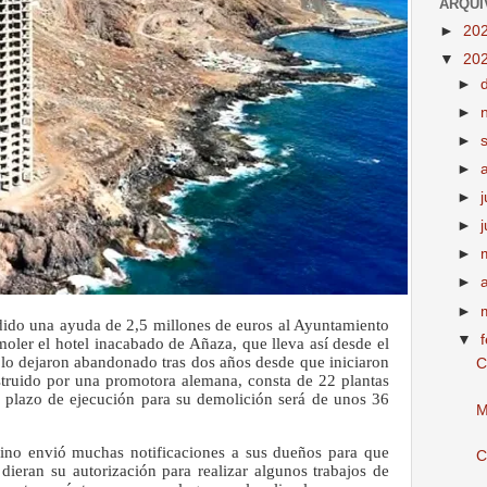
ARQUI
►
20
▼
20
►
►
►
►
►
►
►
►
►
ido una ayuda de 2,5 millones de euros al Ayuntamiento
▼
oler el hotel inacabado de Añaza, que lleva así desde el
 lo dejaron abandonado tras dos años desde que iniciaron
C
nstruido por una promotora alemana, consta de 22 plantas
l plazo de ejecución para su demolición será de unos 36
M
lino envió muchas notificaciones a sus dueños para que
C
dieran su autorización para realizar algunos trabajos de