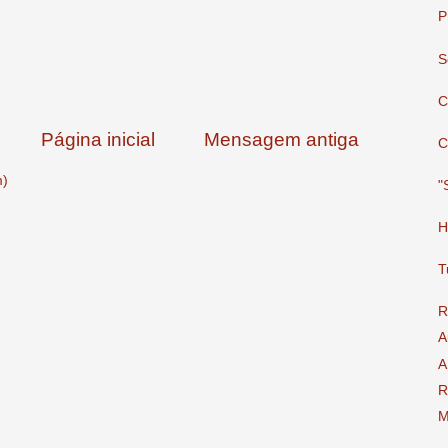
P
S
C
Página inicial
Mensagem antiga
C
m)
"
H
T
R
A
A
R
M