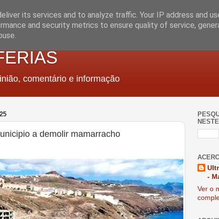
liver its services and to analyze traffic. Your IP address and u
rmance and security metrics to ensure quality of service, gene
buse.
FERIAS
nião, comentário e informação
25
PESQU
NESTE
unicipio a demolir mamarracho
ACERC
Ult
- M
Ver o m
comple