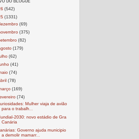
VO DO BLOGUE
26
(542)
25
(1331)
dezembro
(69)
novembro
(375)
setembro
(82)
agosto
(179)
julho
(62)
junho
(41)
maio
(74)
abril
(78)
março
(169)
fevereiro
(74)
uriosidades: Mulher viaja de avião
para o trabalh...
undial-2030: novo estádio de Gra
Canária
anárias: Governo ajuda municipio
a demolir mamarr...