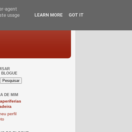
ser-agent
rate usage
LEARN MORE
GOT IT
ISAR
 BLOGUE
A DE MIM
raperiferias
adeira
eu perfil
to