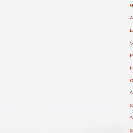
G
A
E
S
P
L
O
S
S
S
S