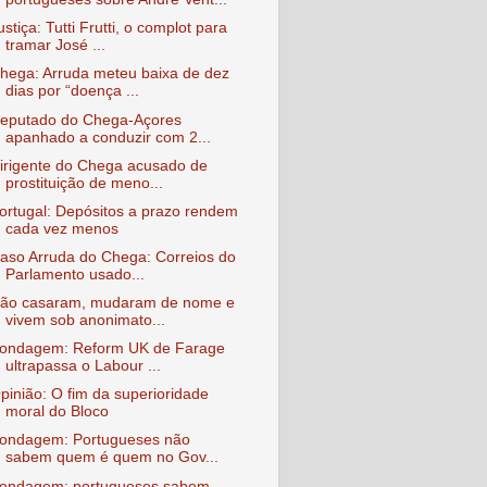
ustiça: Tutti Frutti, o complot para
tramar José ...
hega: Arruda meteu baixa de dez
dias por “doença ...
eputado do Chega-Açores
apanhado a conduzir com 2...
irigente do Chega acusado de
prostituição de meno...
ortugal: Depósitos a prazo rendem
cada vez menos
aso Arruda do Chega: Correios do
Parlamento usado...
ão casaram, mudaram de nome e
vivem sob anonimato...
ondagem: Reform UK de Farage
ultrapassa o Labour ...
pinião: O fim da superioridade
moral do Bloco
ondagem: Portugueses não
sabem quem é quem no Gov...
ondagem: portugueses sabem