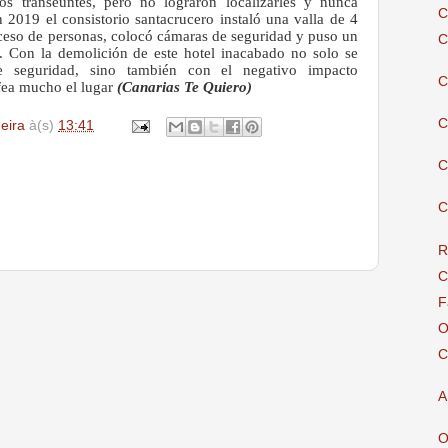
los transeúntes, pero no lograron localizarles y nunca
C
n 2019 el consistorio santacrucero instaló una valla de 4
cceso de personas, colocó cámaras de seguridad y puso un
C
o’. Con la demolición de este hotel inacabado no solo se
e seguridad, sino también con el negativo impacto
C
 afea mucho el lugar
(Canarias Te Quiero)
C
deira
à(s)
13:41
C
C
R
C
F
O
C
A
O