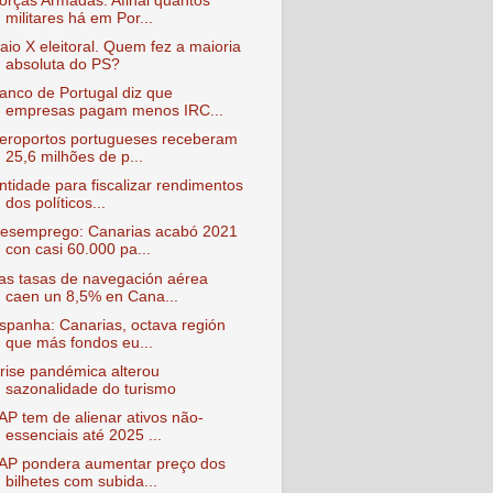
orças Armadas. Afinal quantos
militares há em Por...
aio X eleitoral. Quem fez a maioria
absoluta do PS?
anco de Portugal diz que
empresas pagam menos IRC...
eroportos portugueses receberam
25,6 milhões de p...
ntidade para fiscalizar rendimentos
dos políticos...
esemprego: Canarias acabó 2021
con casi 60.000 pa...
as tasas de navegación aérea
caen un 8,5% en Cana...
spanha: Canarias, octava región
que más fondos eu...
rise pandémica alterou
sazonalidade do turismo
AP tem de alienar ativos não-
essenciais até 2025 ...
AP pondera aumentar preço dos
bilhetes com subida...