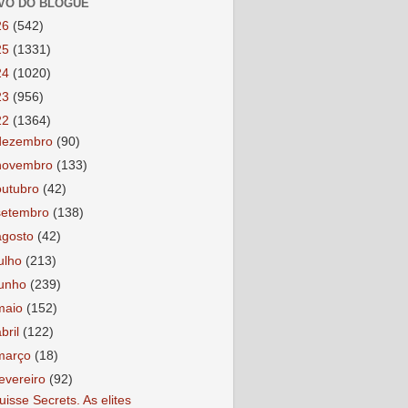
VO DO BLOGUE
26
(542)
25
(1331)
24
(1020)
23
(956)
22
(1364)
dezembro
(90)
novembro
(133)
outubro
(42)
setembro
(138)
agosto
(42)
julho
(213)
junho
(239)
maio
(152)
abril
(122)
março
(18)
fevereiro
(92)
uisse Secrets. As elites