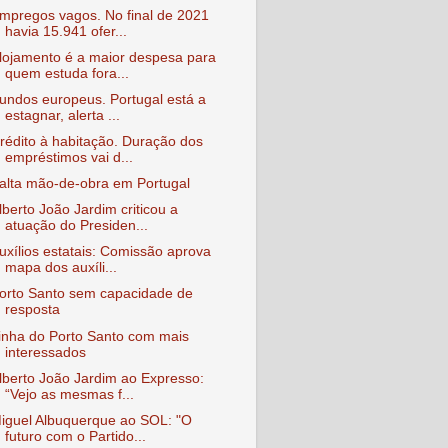
mpregos vagos. No final de 2021
havia 15.941 ofer...
lojamento é a maior despesa para
quem estuda fora...
undos europeus. Portugal está a
estagnar, alerta ...
rédito à habitação. Duração dos
empréstimos vai d...
alta mão-de-obra em Portugal
lberto João Jardim criticou a
atuação do Presiden...
uxílios estatais: Comissão aprova
mapa dos auxíli...
orto Santo sem capacidade de
resposta
inha do Porto Santo com mais
interessados
lberto João Jardim ao Expresso:
“Vejo as mesmas f...
iguel Albuquerque ao SOL: "O
futuro com o Partido...