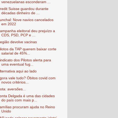
venezuelanas esconderam ...
redit Suisse guardou durante
décadas dinheiro de ...
unchal: Nove navios cancelados
em 2022
ampanha eleitoral deu prejuízo a
CDS, PSD, PCP e ...
egião devolve vacinas
ilotos da TAP querem baixar corte
salarial de 45%...
indicato dos Pilotos alerta para
uma eventual fug...
lternativa aqui ao lado
gora vale tudo? Óbitos covid com
novos critérios...
ota: aversões...
onta Delgada é uma das cidades
do país com mais p...
amílias procuram ajuda no Reino
Unido