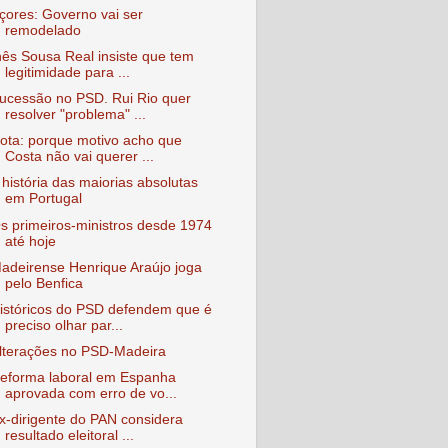
çores: Governo vai ser
remodelado
nês Sousa Real insiste que tem
legitimidade para ...
ucessão no PSD. Rui Rio quer
resolver "problema" ...
ota: porque motivo acho que
Costa não vai querer ...
 história das maiorias absolutas
em Portugal
s primeiros-ministros desde 1974
até hoje
adeirense Henrique Araújo joga
pelo Benfica
istóricos do PSD defendem que é
preciso olhar par...
lterações no PSD-Madeira
eforma laboral em Espanha
aprovada com erro de vo...
x-dirigente do PAN considera
resultado eleitoral ...