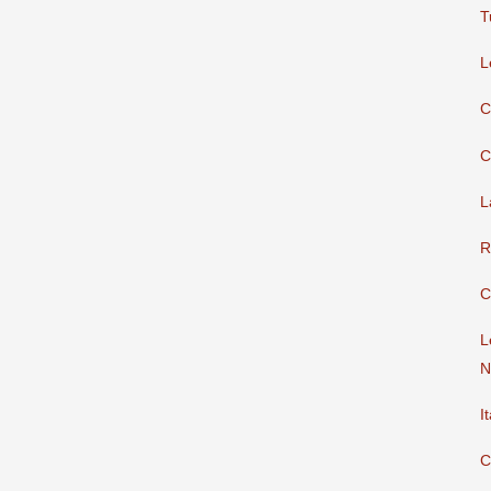
T
L
C
C
L
R
C
L
N
I
C