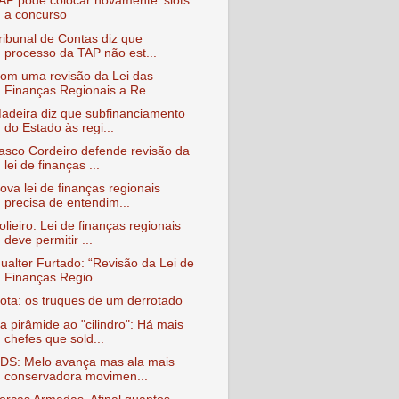
AP pode colocar novamente ‘slots’
a concurso
ribunal de Contas diz que
processo da TAP não est...
om uma revisão da Lei das
Finanças Regionais a Re...
adeira diz que subfinanciamento
do Estado às regi...
asco Cordeiro defende revisão da
lei de finanças ...
ova lei de finanças regionais
precisa de entendim...
olieiro: Lei de finanças regionais
deve permitir ...
ualter Furtado: “Revisão da Lei de
Finanças Regio...
ota: os truques de um derrotado
a pirâmide ao "cilindro": Há mais
chefes que sold...
DS: Melo avança mas ala mais
conservadora movimen...