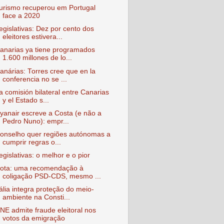
urismo recuperou em Portugal
face a 2020
egislativas: Dez por cento dos
eleitores estivera...
anarias ya tiene programados
1.600 millones de lo...
anárias: Torres cree que en la
conferencia no se ...
a comisión bilateral entre Canarias
y el Estado s...
yanair escreve a Costa (e não a
Pedro Nuno): empr...
onselho quer regiões autónomas a
cumprir regras o...
egislativas: o melhor e o pior
ota: uma recomendação à
coligação PSD-CDS, mesmo ...
tália integra proteção do meio-
ambiente na Consti...
NE admite fraude eleitoral nos
votos da emigração