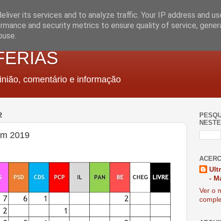
liver its services and to analyze traffic. Your IP address and u
rmance and security metrics to ensure quality of service, gene
buse.
FERIAS
nião, comentário e informação
2
PESQU
NESTE
 em 2019
ACERC
Ult
- M
Ver o m
comple