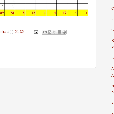
C
F
C
deira
à(s)
21:32
R
P
S
A
A
N
P
F