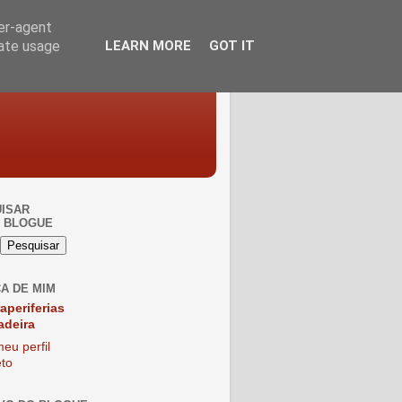
ser-agent
rate usage
LEARN MORE
GOT IT
ISAR
 BLOGUE
A DE MIM
raperiferias
adeira
eu perfil
to