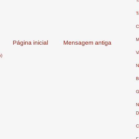
T
T
C
M
Página inicial
Mensagem antiga
V
m)
N
B
G
N
D
C