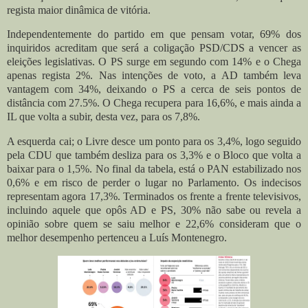
regista maior dinâmica de vitória.
Independentemente do partido em que pensam votar, 69% dos
inquiridos acreditam que será a coligação PSD/CDS a vencer as
eleições legislativas. O PS surge em segundo com 14% e o Chega
apenas regista 2%.
Nas intenções de voto, a AD também leva
vantagem com 34%, deixando o PS a cerca de seis pontos de
distância com 27.5%. O Chega recupera para 16,6%, e mais ainda a
IL que volta a subir, desta vez, para os 7,8%.
A esquerda cai; o Livre desce um ponto para os 3,4%, logo seguido
pela CDU que também desliza para os 3,3% e o Bloco que volta a
baixar para o 1,5%. No final da tabela, está o PAN estabilizado nos
0,6% e em risco de perder o lugar no Parlamento. Os indecisos
representam agora 17,3%.
Terminados os frente a frente televisivos,
incluindo aquele que opôs AD e PS, 30% não sabe ou revela a
opinião sobre quem se saiu melhor e 22,6% consideram que o
melhor desempenho pertenceu a Luís Montenegro.