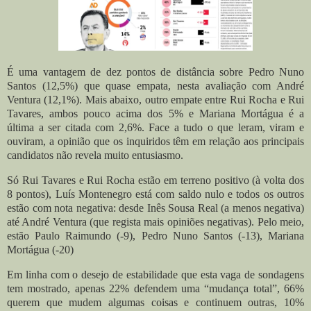
É uma vantagem de dez pontos de distância sobre Pedro Nuno
Santos (12,5%) que quase empata, nesta avaliação com André
Ventura (12,1%).
Mais abaixo, outro empate entre Rui Rocha e Rui
Tavares, ambos pouco acima dos 5% e Mariana Mortágua é a
última a ser citada com 2,6%.
Face a tudo o que leram, viram e
ouviram, a opinião que os inquiridos têm em relação aos principais
candidatos não revela muito entusiasmo.
Só Rui Tavares e Rui Rocha estão em terreno positivo (à volta dos
8 pontos), Luís Montenegro está com saldo nulo e todos os outros
estão com nota negativa: desde Inês Sousa Real (a menos negativa)
até André Ventura (que regista mais opiniões negativas). Pelo meio,
estão Paulo Raimundo (-9), Pedro Nuno Santos (-13), Mariana
Mortágua (-20)
Em linha com o desejo de estabilidade que esta vaga de sondagens
tem mostrado, apenas 22% defendem uma “mudança total”, 66%
querem que mudem algumas coisas e continuem outras, 10%