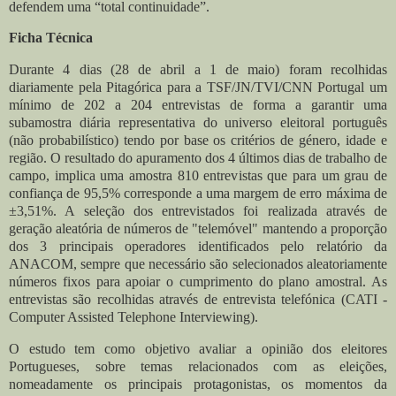
defendem uma “total continuidade”.
Ficha Técnica
Durante 4 dias (28 de abril a 1 de maio) foram recolhidas
diariamente pela Pitagórica para a TSF/JN/TVI/CNN Portugal um
mínimo de 202 a 204 entrevistas de forma a garantir uma
subamostra diária representativa do universo eleitoral português
(não probabilístico) tendo por base os critérios de género, idade e
região. O resultado do apuramento dos 4 últimos dias de trabalho de
campo, implica uma amostra 810 entrevistas que para um grau de
confiança de 95,5% corresponde a uma margem de erro máxima de
±3,51%. A seleção dos entrevistados foi realizada através de
geração aleatória de números de "telemóvel" mantendo a proporção
dos 3 principais operadores identificados pelo relatório da
ANACOM, sempre que necessário são selecionados aleatoriamente
números fixos para apoiar o cumprimento do plano amostral. As
entrevistas são recolhidas através de entrevista telefónica (CATI -
Computer Assisted Telephone Interviewing).
O estudo tem como objetivo avaliar a opinião dos eleitores
Portugueses, sobre temas relacionados com as eleições,
nomeadamente os principais protagonistas, os momentos da