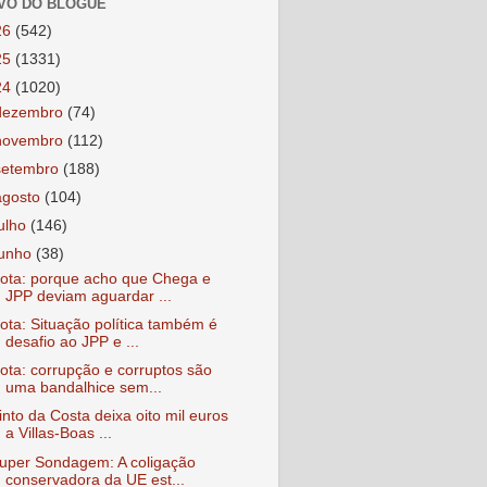
VO DO BLOGUE
26
(542)
25
(1331)
24
(1020)
dezembro
(74)
novembro
(112)
setembro
(188)
agosto
(104)
julho
(146)
junho
(38)
ota: porque acho que Chega e
JPP deviam aguardar ...
ota: Situação política também é
desafio ao JPP e ...
ota: corrupção e corruptos são
uma bandalhice sem...
into da Costa deixa oito mil euros
a Villas-Boas ...
uper Sondagem: A coligação
conservadora da UE est...