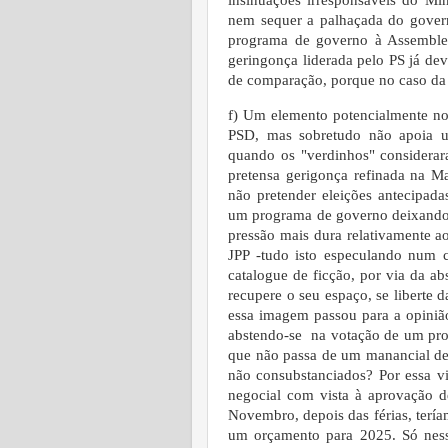
insinuações irresponsáveis do Min
nem sequer a palhaçada do gover
programa de governo à Assemblei
geringonça liderada pelo PS já de
de comparação, porque no caso da
f) Um elemento potencialmente no
PSD, mas sobretudo não apoia u
quando os "verdinhos" considera
pretensa gerigonça refinada na M
não pretender eleições antecipada
um programa de governo deixando
pressão mais dura relativamente a
JPP -tudo isto especulando num 
catalogue de ficção, por via da ab
recupere o seu espaço, se liberte d
essa imagem passou para a opiniã
abstendo-se na votação de um pro
que não passa de um manancial de
não consubstanciados? Por essa 
negocial com vista à aprovação d
Novembro, depois das férias, terí
um orçamento para 2025. Só nessa