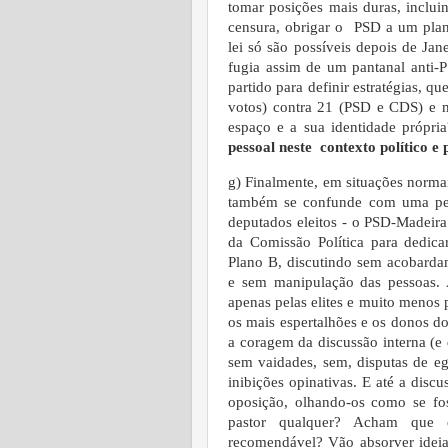
tomar posições mais duras, inclu
censura, obrigar o PSD a um plan
lei só são possíveis depois de Ja
fugia assim de um pantanal anti-P
partido para definir estratégias, q
votos) contra 21 (PSD e CDS) e m
espaço e a sua identidade própri
pessoal neste contexto político e
g) Finalmente, em situações normai
também se confunde com uma peri
deputados eleitos - o PSD-Madeira
da Comissão Política para dedica
Plano B, discutindo sem acobarda
e sem manipulação das pessoas. 
apenas pelas elites e muito menos
os mais espertalhões e os donos d
a coragem da discussão interna (e
sem vaidades, sem, disputas de eg
inibições opinativas. E até a dis
oposição, olhando-os como se f
pastor qualquer? Acham que
recomendável? Vão absorver ideias