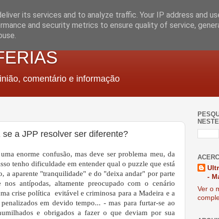
liver its services and to analyze traffic. Your IP address and u
rmance and security metrics to ensure quality of service, gene
buse.
FERIAS
nião, comentário e informação
PESQU
NESTE
 se a JPP resolver ser diferente?
 uma enorme confusão, mas deve ser problema meu, da
ACERC
isso tenho dificuldade em entender qual o puzzle que está
Ult
, a aparente "tranquilidade" e do "deixa andar" por parte
- M
e nos antípodas, altamente preocupado com o cenário
Ver o m
ma crise política evitável e criminosa para a Madeira e a
comple
 penalizados em devido tempo... - mas para furtar-se ao
humilhados e obrigados a fazer o que deviam por sua