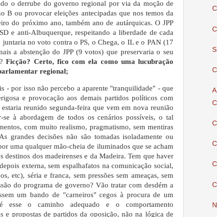
indo o derrube do governo regional por via da moção de
C
o B ou provocar eleições antecipadas que nos temos da
neiro do próximo ano, também ano de autárquicas. O JPP
C
SD e anti-Albuquerque, respeitando a liberdade de cada
ue juntaria no voto contra o PS, o Chega, o IL e o PAN (17
S
ais a abstenção do JPP (9 votos) que preservaria o seu
a?
Ficção? Certo, fico com ela como uma lucubração
C
 parlamentar regional;
s - por isso não percebo a aparente "tranquilidade" - que
A
gosa e provocação aos demais partidos políticos com
C
 estaria reunido segunda-feira que vem em nova reunião
r-se à abordagem de todos os cenários possíveis, o tal
C
mentos, com muito realismo, pragmatismo, sem mentiras
As grandes decisões não são tomadas isoladamente ou
C
 por uma qualquer mão-cheia de iluminados que se acham
os destinos dos madeirenses e da Madeira. Tem que haver
C
 depois externa, sem espalhafatos na comunicação social,
os, etc), séria e franca, sem pressões sem ameaças, sem
C
cussão do programa de governo? Vão tratar com desdém a
ossem um bando de "carneiros" cegos à procura de um
 é esse o caminho adequado e o comportamento
N
 e propostas de partidos da oposição, não na lógica de