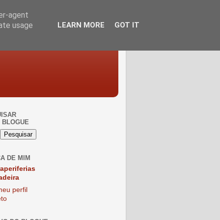
ser-agent
rate usage
LEARN MORE
GOT IT
ISAR
 BLOGUE
A DE MIM
raperiferias
adeira
eu perfil
to