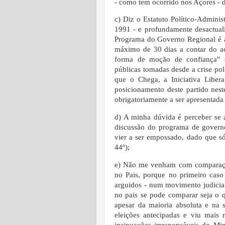
- como tem ocorrido nos Açores - 
c) Diz o Estatuto Político-Admini
1991 - e profundamente desactual
Programa do Governo Regional é a
máximo de 30 dias a contar do a
forma de moção de confiança" 
públicas tomadas desde a crise polí
que o Chega, a Iniciativa Liber
posicionamento deste partido nes
obrigatoriamente a ser apresentada
d) A minha dúvida é perceber se 
discussão do programa de govern
vier a ser empossado, dado que só
44º);
e) Não me venham com comparaçõe
no Pais, porque no primeiro caso
arguidos - num movimento judicia
no pais se pode comparar seja o q
apesar da maioria absoluta e na 
eleições antecipadas e viu mais