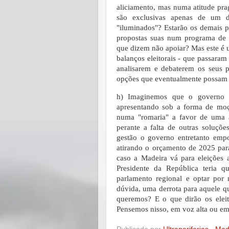
aliciamento, mas numa atitude pra
são exclusivas apenas de um d
"iluminados"? Estarão os demais pa
propostas suas num programa de 
que dizem não apoiar? Mas este é 
balanços eleitorais - que passara
analisarem e debaterem os seus p
opções que eventualmente possam s
h) Imaginemos que o governo 
apresentando sob a forma de moçã
numa "romaria" a favor de uma a
perante a falta de outras soluç
gestão o governo entretanto emp
atirando o orçamento de 2025 para
caso a Madeira vá para eleições 
Presidente da República teria q
parlamento regional e optar por
dúvida, uma derrota para aquele qu
queremos? E o que dirão os eleit
Pensemos nisso, em voz alta ou em