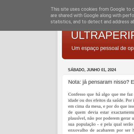
This site uses cookies from Google to de
are shared with Google along with perfo
statistics, and to detect and address a
ULTRAPERI
Um espaço pessoal de opi
SÁBADO, JUNHO 01, 2024
Nota: já pensaram nisso? E
Confesso que há algo que me faz
idade ou dos efeitos da saúde. Por 
em cima da mesa, e por do que isso
de quem devia estar exactament
plausível, não por poderem gerar u
sua população - e pela qual serão
enxovalho de acabarem por ser 