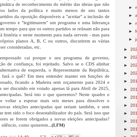
gmática de reconhecimento do mérito das ideias que não
►
os lados da política e muito menos de uns tantos
►
rtidos da oposição disponíveis a "aceitar" a inclusão de
governo e "legitimarem" um programa e uma liderança
►
um tempo para que os outros partidos se reúnam não para
►
m à história e neste momento para nada servem - mas para
►
róprios planos A, B, C ou outros, discutirem as várias
er consideradas, etc.
►
20
►
20
empossado cai porque o seu programa de governo,
o de confiança, foi rejeitado. Salvo se o CDS alinhar
►
20
lternativa de esquerda, o Representante da República,
►
20
ões fará o quê? Em meu entender manter em funções de
►
20
ossado, ficando a Madeira sem orçamento para 2024 e
 ser discutido em votado apenas lá para Abril de 2025,
►
20
antecipadas. Será isto o que queremos? Neste quadro o
►
20
ue voltar a esperar mais seis meses para dissolver o
►
20
 novas eleições antecipadas que seriam também, e sem
e tem sido o foco desestabilizador do país. Será isso que
►
20
ores se forem obrigados a novas eleições antecipadas?
►
20
 silêncio, como quiserem..
.(LFM)
►
20