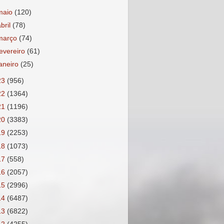
maio
(120)
abril
(78)
março
(74)
fevereiro
(61)
janeiro
(25)
23
(956)
22
(1364)
21
(1196)
20
(3383)
19
(2253)
18
(1073)
17
(558)
16
(2057)
15
(2996)
14
(6487)
13
(6822)