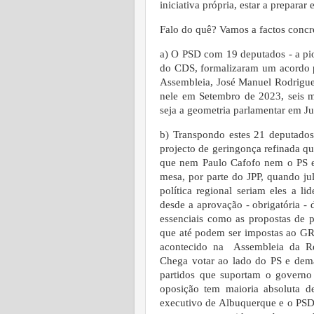
iniciativa própria, estar a preparar 
Falo do quê? Vamos a factos concret
a) O PSD com 19 deputados - a pio
do CDS, formalizaram um acordo pa
Assembleia, José Manuel Rodrigues
nele em Setembro de 2023, seis m
seja a geometria parlamentar em J
b) Transpondo estes 21 deputado
projecto de geringonça refinada qu
que nem Paulo Cafofo nem o PS e
mesa, por parte do JPP, quando jul
política regional seriam eles a lide
desde a aprovação - obrigatória 
essenciais como as propostas de pl
que até podem ser impostas ao GR
acontecido na Assembleia da Re
Chega votar ao lado do PS e demai
partidos que suportam o govern
oposição tem maioria absoluta d
executivo de Albuquerque e o PSD