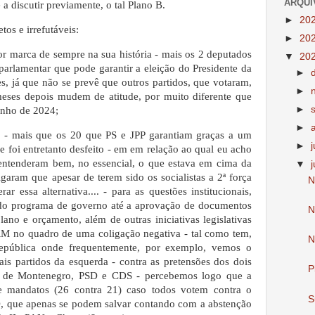
ARQUI
e a discutir previamente, o tal Plano B.
►
20
os e irrefutáveis:
►
20
r marca de sempre na sua história - mais os 2 deputados
▼
20
rlamentar que pode garantir a eleição do Presidente da
►
, já que não se prevê que outros partidos, que votaram,
►
eses depois mudem de atitude, por muito diferente que
►
unho de 2024;
►
s - mais que os 20 que PS e JPP garantiam graças a um
►
e foi entretanto desfeito - em em relação ao qual eu acho
ntenderam bem, no essencial, o que estava em cima da
▼
garam que apesar de terem sido os socialistas a 2ª força
N
rar essa alternativa.... - para as questões institucionais,
- do programa de governo até a aprovação de documentos
N
ano e orçamento, além de outras iniciativas legislativas
M no quadro de uma coligação negativa - tal como tem,
N
pública onde frequentemente, por exemplo, vemos o
s partidos da esquerda - contra as pretensões dos dois
P
o de Montenegro, PSD e CDS - percebemos logo que a
e mandatos (26 contra 21) caso todos votem contra o
S
, que apenas se podem salvar contando com a abstenção