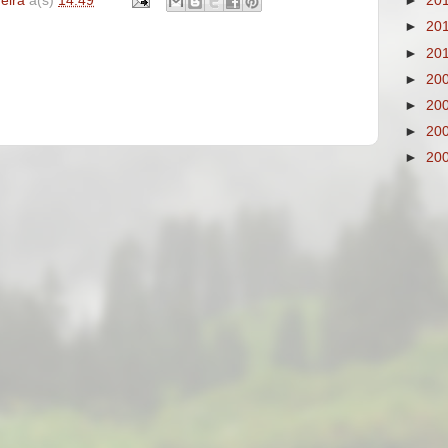
►
20
deira
à(s)
14:49
►
20
►
20
►
20
►
20
►
20
►
20