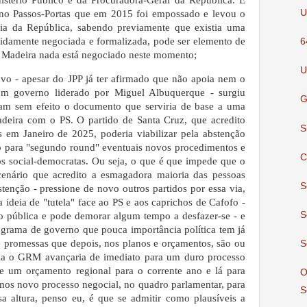
istério Público e da Procuradora-Geral da República. E
U
no Passos-Portas que em 2015 foi empossado e levou o
a da República, sabendo previamente que existia uma
vidamente negociada e formalizada, pode ser elemento de
6
 Madeira nada está negociado neste momento;
U
vo - apesar do JPP já ter afirmado que não apoia nem o
m governo liderado por Miguel Albuquerque - surgiu
G
ram sem efeito o documento que serviria de base a uma
adeira com o PS. O partido de Santa Cruz, que acredito
S
s em Janeiro de 2025, poderia viabilizar pela abstenção
 para "segundo round" eventuais novos procedimentos e
C
os social-democratas. Ou seja, o que é que impede que o
cenário que acredito a esmagadora maioria das pessoas
S
stenção - pressione de novo outros partidos por essa via,
a ideia de "tutela" face ao PS e aos caprichos de Cafofo -
S
o pública e pode demorar algum tempo a desfazer-se - e
grama de governo que pouca importância política tem já
 promessas que depois, nos planos e orçamentos, são ou
S
via o GRM avançaria de imediato para um duro processo
e um orçamento regional para o corrente ano e lá para
O
amos novo processo negocial, no quadro parlamentar, para
S
 altura, penso eu, é que se admitir como plausíveis a