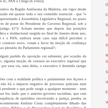
de IL, PAN e Chega (6 votos);
O
strativo da Região Autónoma da Madeira, em vigor desde
izado em quasse todo o seu conteúdo essencial - que "o
C
presentado à Assembleia Legislativa Regional, no prazo
cto de posse do Presidente do Governo Regional, sob a
S
(artigo 41º)! Acham mesmo que depois das posições
tica e institucional surgida no final de Janeiro deste ano,
S
al e o PAN, embora neste caso seja difícil perceber o
te contexto novo, votam a favor da moção de confiança
S
 ao plenário do Parlamento regional?;
N
algum partido da oposição vai submeter, por ocasião da
o, alguma moção de censura ao executivo regional que
S
 por essa via, uma delas, o executivo é demitido (artigo
S
s com a realidade política e parlamentar nos Açores e
V
 não há o impacto negativo de processos judiciais nem
l pendente e que pode surgir a qualquer momento - nem
E
ue for, dado que o anterior governo socialista, que caiu
sequência de episódios envolvendo a justiça, perdeu as
V
 recentemente António Costa completamente ilibado das