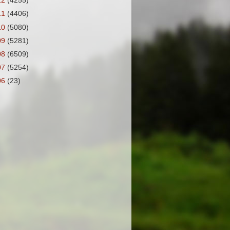
12
(4255)
11
(4406)
10
(5080)
09
(5281)
08
(6509)
07
(5254)
06
(23)