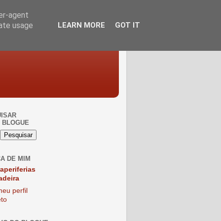
ser-agent
rate usage
LEARN MORE
GOT IT
ISAR
 BLOGUE
A DE MIM
raperiferias
adeira
eu perfil
to