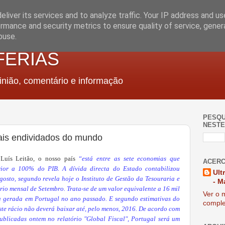
liver its services and to analyze traffic. Your IP address and u
rmance and security metrics to ensure quality of service, gene
buse.
FERIAS
nião, comentário e informação
PESQU
NESTE
mais endividados do mundo
 Luís Leitão, o nosso país
“está entre as sete economias que
ACERC
rior a 100% do PIB. A dívida directa do Estado contabilizou
Ult
gosto, segundo revela hoje o Instituto de Gestão da Tesouraria e
- M
rio mensal de Setembro. Trata-se de um valor equivalente a 16 mil
Ver o m
a gerada em Portugal no ano passado. E segundo estimativas do
comple
te rácio não deverá baixar até, pelo menos, 2016. De acordo com
publicadas ontem no relatório "Global Fiscal", Portugal será um