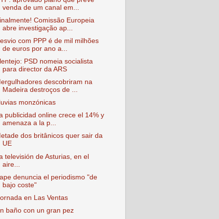
venda de um canal em...
inalmente! Comissão Europeia
abre investigação ap...
esvio com PPP é de mil milhões
de euros por ano a...
lentejo: PSD nomeia socialista
para director da ARS
ergulhadores descobriram na
Madeira destroços de ...
luvias monzónicas
a publicidad online crece el 14% y
amenaza a la p...
etade dos britânicos quer sair da
UE
a televisión de Asturias, en el
aire...
ape denuncia el periodismo "de
bajo coste"
ornada en Las Ventas
n baño con un gran pez