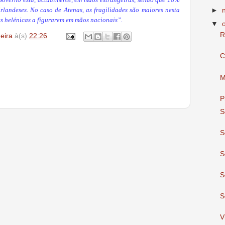
 Governo está, actualmente, em mãos estrangeiras, sendo que 18%
landeses. No caso de Atenas, as fragilidades são maiores nesta
►
s helénicas a figurarem em mãos nacionais”.
▼
R
deira
à(s)
22:26
C
M
P
S
S
S
S
S
V