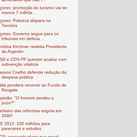
çores: promoção do turismo vai ter
menos 7 milhõe...
çores: Pobreza dispara na
Terceira
çores: Governo segue para os
tribunais em defesa ...
ristina Kirchner reeleita Presidente
da Argentin
SD e CDS-PP querem acabar com
subvenção vitalícia
assos Coelho defende redução da
despesa pública
tália pondera recorrer ao Fundo de
Resgate
pinião: "O homem perdeu o
juízo?"
inheiro das reformas esgota em
2040!
E 2012: 100 milhões para
pareceres e estudos
TP: aprovado plano que prevê