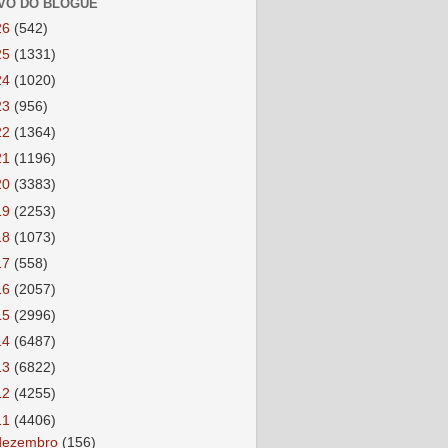
VO DO BLOGUE
26
(542)
25
(1331)
24
(1020)
23
(956)
22
(1364)
21
(1196)
20
(3383)
19
(2253)
18
(1073)
17
(558)
16
(2057)
15
(2996)
14
(6487)
13
(6822)
12
(4255)
11
(4406)
dezembro
(156)