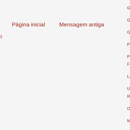
G
G
Página inicial
Mensagem antiga
G
m)
P
P
F
L
U
R
O
M