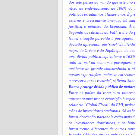
dos sete países do mundo que este ano
rácio de endividamento de 106% da r
políticas erradas nos últimos anos. É p
externo e crescimento anémico há ma
justifica o ministro da Economia, Ál
Segundo os cálculos do FMI, a dívida p
Numa situação parecida à portuguesa s
deverão apresentar um ‘stock' de dívid
negro da Grécia e do Japão que, de aco
uma dívida pública equivalente a 163
tudo vai mal na economia portuguesa 
ambiente de grande concorrência a ní
nossas exportações, inclusive em sector
a crescer a taxas recorde", salienta Sant
Banca protege dívida pública de maiore
Entre os países da zona euro interv
apresenta uma menor exposição à especu
relatório "Global Fiscal" do FMI, mais 
mãos de investidores nacionais. Só os b
investidores não nacionais estão mais d
os investidores domésticos, e os ban
investimento diferentes de outros pa