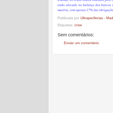
Irlanda, 65% dos títulos emitidos pelo
estão alocado no balanço dos bancos ir
matéria, com apenas 17% das obrigaçõe
Publicada por
Ultraperiferias - Ma
Etiquetas:
crise
Sem comentários:
Enviar um comentário