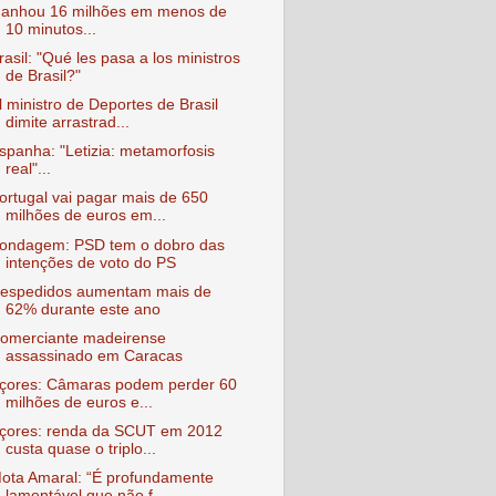
anhou 16 milhões em menos de
10 minutos...
rasil: "Qué les pasa a los ministros
de Brasil?"
l ministro de Deportes de Brasil
dimite arrastrad...
spanha: "Letizia: metamorfosis
real"...
ortugal vai pagar mais de 650
milhões de euros em...
ondagem: PSD tem o dobro das
intenções de voto do PS
espedidos aumentam mais de
62% durante este ano
omerciante madeirense
assassinado em Caracas
çores: Câmaras podem perder 60
milhões de euros e...
çores: renda da SCUT em 2012
custa quase o triplo...
ota Amaral: “É profundamente
lamentável que não f...