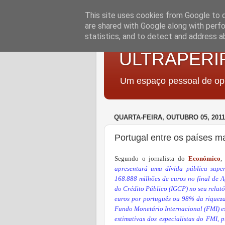
This site uses cookies from Google to de
are shared with Google along with perfo
statistics, and to detect and address a
ULTRAPERI
Um espaço pessoal de opi
QUARTA-FEIRA, OUTUBRO 05, 2011
Portugal entre os países 
Segundo o jornalista do
Económico
,
apresentará uma dívida pública supe
168.888 milhões de euros no final de A
do Crédito Público (IGCP) no seu relató
euros por português ou 98% da riquez
Fundo Monetário Internacional (FMI) es
estimativas dos especialistas do FMI, 