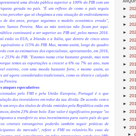
ARQUI
 apresentará uma dívida pública superior a 100% do PIB com um
►
20
iqueza gerada no país. "É um reflexo de como o país seguiu
reciso perceber que só chegámos a esta situação de endividamento
►
20
is de dez anos, porque seguimos o modelo económico errado",
►
20
varo Santos Pereira. Mas as más notícias não ficam por aqui.
►
20
ública continuará a ser superior ao PIB até, pelos menos 2016.
ó estão os EUA, a Irlanda e a Itália, que dentro de cinco anos
►
20
a equivalente a 115% do PIB. Mas, mesmo assim, longe do quadro
►
20
rdo com as estimativas dos especialistas, apresentarão, em 2016,
►
20
% e 253% do PIB. "Estamos numa crise bastante grande, mas nem
porque temos as exportações a crescer a 6% ou 7% ao ano, num
►
20
vel externo, com uma moeda bastante forte, e mesmo assim, as
►
20
es até agora considerados tradicionais, como os têxteis e calçado
►
20
os Pereira.
s ataques especulativos
►
20
encionados pelo FMI e pela União Europeia, Portugal é o que
►
20
lação dos investidores em redor da sua dívida. De acordo com o
►
20
de um terço dos títulos de dívida emitidos pela República estão em
►
20
ancos, detém 23% deste bolo. Este valor é significativo porque "os
ispostos a transferir os seus investimentos para outro país do que
►
20
cos centrais estrangeiros poderão também seguir práticas de
▼
20
rticipantes do mercado", refere o FMI no relatório.No caso da
►