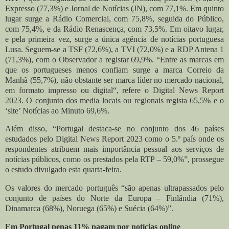
Expresso (77,3%) e Jornal de Notícias (JN), com 77,1%. Em quinto
lugar surge a Rádio Comercial, com 75,8%, seguida do Público,
com 75,4%, e da Rádio Renascença, com 73,5%. Em oitavo lugar,
e pela primeira vez, surge a única agência de notícias portuguesa
Lusa. Seguem-se a TSF (72,6%), a TVI (72,0%) e a RDP Antena 1
(71,3%), com o Observador a registar 69,9%. “Entre as marcas em
que os portugueses menos confiam surge a marca Correio da
Manhã (55,7%), não obstante ser marca líder no mercado nacional,
em formato impresso ou digital“, refere o Digital News Report
2023. O conjunto dos media locais ou regionais regista 65,5% e o
‘site’ Notícias ao Minuto 69,6%.
Além disso, “Portugal destaca-se no conjunto dos 46 países
estudados pelo Digital News Report 2023 como o 5.º país onde os
respondentes atribuem mais importância pessoal aos serviços de
notícias públicos, como os prestados pela RTP – 59,0%”, prossegue
o estudo divulgado esta quarta-feira.
Os valores do mercado português “são apenas ultrapassados pelo
conjunto de países do Norte da Europa – Finlândia (71%),
Dinamarca (68%), Noruega (65%) e Suécia (64%)”.
Em Portugal penas 11% pagam por notícias online