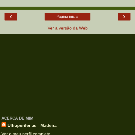
‹
›
Página inicial
Ver a versão da Web
ACERCA DE MIM
Ultraperiferias - Madeira
Ver o meu perfil completo