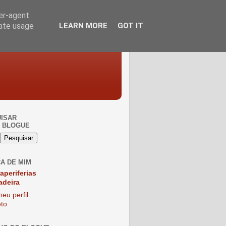
ser-agent
rate usage
LEARN MORE
GOT IT
ISAR
 BLOGUE
A DE MIM
raperiferias
adeira
eu perfil
to