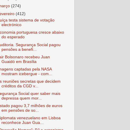
março
(274)
fevereiro
(412)
uíça testa sistema de votação
electrónico
conomia portuguesa cresce abaixo
do esperado
uditoria. Segurança Social pagou
pensões a benefi...
air Bolsonaro recebeu Juan
Guaidó em Brasília
magens captadas pela NASA
mostram icebergue - com...
s reuniões secretas que decidem
créditos da CGD v...
egurança Social quer saber mais
depressa quem mor...
stado pagou 3,7 milhões de euros
em pensões de so...
iplomata venezuelano em Lisboa
reconhece Juan Gua...