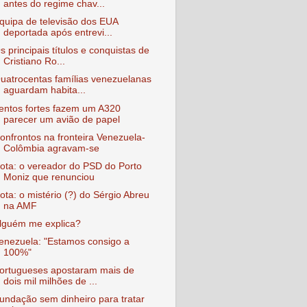
antes do regime chav...
quipa de televisão dos EUA
deportada após entrevi...
s principais títulos e conquistas de
Cristiano Ro...
uatrocentas famílias venezuelanas
aguardam habita...
entos fortes fazem um A320
parecer um avião de papel
onfrontos na fronteira Venezuela-
Colômbia agravam-se
ota: o vereador do PSD do Porto
Moniz que renunciou
ota: o mistério (?) do Sérgio Abreu
na AMF
lguém me explica?
enezuela: "Estamos consigo a
100%"
ortugueses apostaram mais de
dois mil milhões de ...
undação sem dinheiro para tratar