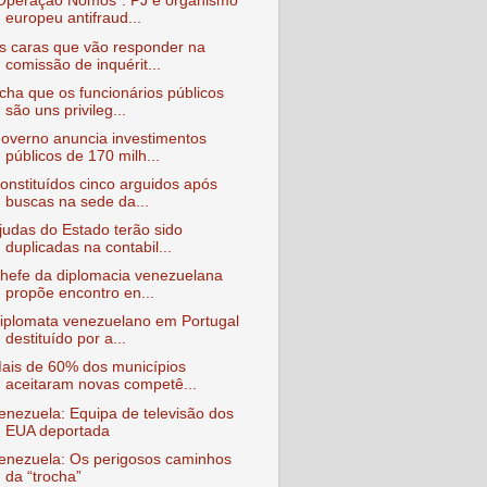
Operação Nomos": PJ e organismo
europeu antifraud...
s caras que vão responder na
comissão de inquérit...
cha que os funcionários públicos
são uns privileg...
overno anuncia investimentos
públicos de 170 milh...
onstituídos cinco arguidos após
buscas na sede da...
judas do Estado terão sido
duplicadas na contabil...
hefe da diplomacia venezuelana
propõe encontro en...
iplomata venezuelano em Portugal
destituído por a...
ais de 60% dos municípios
aceitaram novas competê...
enezuela: Equipa de televisão dos
EUA deportada
enezuela: Os perigosos caminhos
da “trocha”