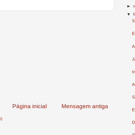
►
▼
S
E
A
J
I
A
S
Página inicial
Mensagem antiga
E
m)
D