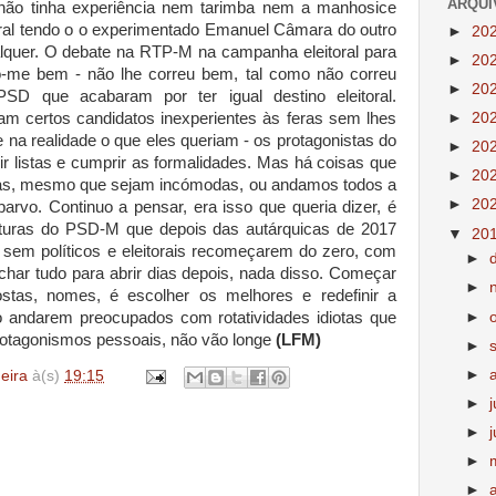
ARQUI
não tinha experiência nem tarimba nem a manhosice
toral tendo o o experimentado Emanuel Câmara do outro
►
20
lquer. O debate na RTP-M na campanha eleitoral para
►
20
o-me bem - não lhe correu bem, tal como não correu
►
20
SD que acabaram por ter igual destino eleitoral.
am certos candidatos inexperientes às feras sem lhes
►
20
ue na realidade o que eles queriam - os protagonistas do
►
20
ir listas e cumprir as formalidades. Mas há coisas que
►
20
tas, mesmo que sejam incómodas, ou andamos todos a
►
20
arvo. Continuo a pensar, era isso que queria dizer, é
ruturas do PSD-M que depois das autárquicas de 2017
▼
20
s sem políticos e eleitorais recomeçarem do zero, com
►
echar tudo para abrir dias depois, nada disso. Começar
►
stas, nomes, é escolher os melhores e redefinir a
►
o andarem preocupados com rotatividades idiotas que
rotagonismos pessoais, não vão longe
(LFM)
►
►
deira
à(s)
19:15
►
►
►
►