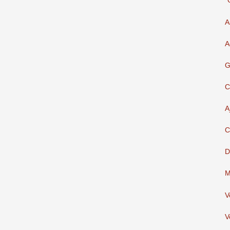
"
A
A
G
C
A
C
D
M
V
V