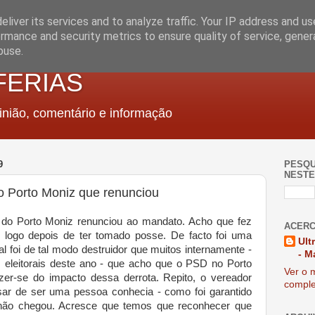
liver its services and to analyze traffic. Your IP address and u
rmance and security metrics to ensure quality of service, gene
buse.
FERIAS
nião, comentário e informação
9
PESQU
NESTE
o Porto Moniz que renunciou
o Porto Moniz renunciou ao mandato. Acho que fez
ACERC
to logo depois de ter tomado posse. De facto foi uma
Ult
ral foi de tal modo destruidor que muitos internamente -
- M
os eleitorais deste ano - que acho que o PSD no Porto
Ver o m
zer-se do impacto dessa derrota. Repito, o vereador
comple
sar de ser uma pessoa conhecia - como foi garantido
 não chegou. Acresce que temos que reconhecer que