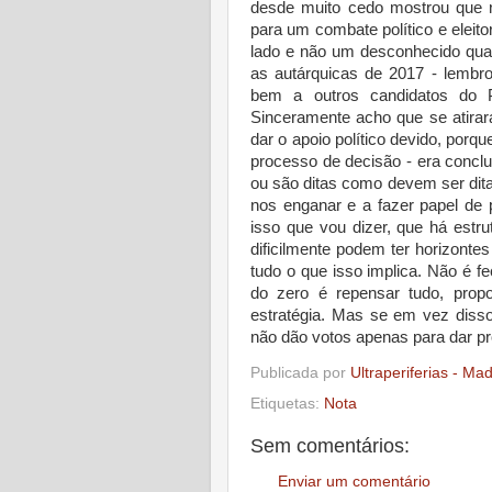
desde muito cedo mostrou que 
para um combate político e elei
lado e não um desconhecido qua
as autárquicas de 2017 - lembr
bem a outros candidatos do P
Sinceramente acho que se atirar
dar o apoio político devido, porq
processo de decisão - era conclu
ou são ditas como devem ser di
nos enganar e a fazer papel de p
isso que vou dizer, que há est
dificilmente podem ter horizonte
tudo o que isso implica. Não é f
do zero é repensar tudo, propo
estratégia. Mas se em vez diss
não dão votos apenas para dar p
Publicada por
Ultraperiferias - Ma
Etiquetas:
Nota
Sem comentários:
Enviar um comentário