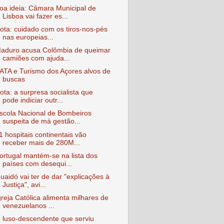
oa ideia: Câmara Municipal de
Lisboa vai fazer es...
ota: cuidado com os tiros-nos-pés
nas europeias...
aduro acusa Colômbia de queimar
camiões com ajuda...
ATA e Turismo dos Açores alvos de
buscas
ota: a surpresa socialista que
pode indiciar outr...
scola Nacional de Bombeiros
suspeita de má gestão...
1 hospitais continentais vão
receber mais de 280M...
ortugal mantém-se na lista dos
países com desequi...
uaidó vai ter de dar "explicações à
Justiça", avi...
greja Católica alimenta milhares de
venezuelanos ...
 luso-descendente que serviu