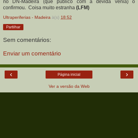
no DN-Madeira (que publico com a devida vénia) o
confirmou. Coisa muito estranha
(LFM)
Ultraperiferias - Madeira
à(s)
18:52
Partilhar
Sem comentários:
Enviar um comentário
‹
›
Página inicial
Ver a versão da Web