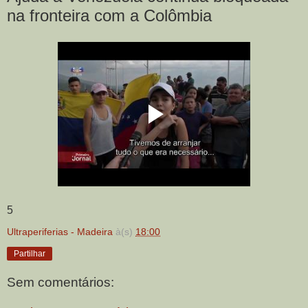
na fronteira com a Colômbia
5
Ultraperiferias - Madeira
à(s)
18:00
Partilhar
Sem comentários: