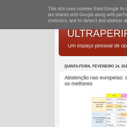
This site uses cookies from Google to de
are shared with Google along with perfo
statistics, and to detect and address a
ULTRAPERI
Um espaço pessoal de opi
QUINTA-FEIRA, FEVEREIRO 14, 20
Abstenção nas europeias: 
os melhores