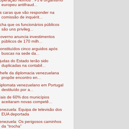
Operação Nomos": PJ e organismo
europeu antifraud...
s caras que vão responder na
comissão de inquérit...
cha que os funcionários públicos
são uns privileg...
overno anuncia investimentos
públicos de 170 milh...
onstituídos cinco arguidos após
buscas na sede da...
judas do Estado terão sido
duplicadas na contabil...
hefe da diplomacia venezuelana
propõe encontro en...
iplomata venezuelano em Portugal
destituído por a...
ais de 60% dos municípios
aceitaram novas competê...
enezuela: Equipa de televisão dos
EUA deportada
enezuela: Os perigosos caminhos
da “trocha”