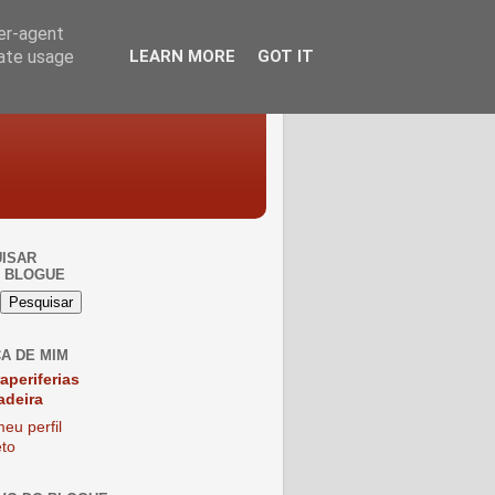
ser-agent
rate usage
LEARN MORE
GOT IT
ISAR
 BLOGUE
A DE MIM
raperiferias
adeira
eu perfil
to