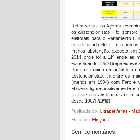
Refira-se que os Açores, exceptu
os abstencionistas - foi sempre 
eleitorais para o Parlamento E
eurodeputado eleito, pelo menos
menos abstenção, excepto em 
2014 onde foi a 11º entre as m
exceptuando 1989 Braga esteve 
Porto é a única região/distrito
abstencionistas. Já entre os mai
(menos em 1994) com Faro e Vi
Madeira figura positivamente em
recorde das abstenções e ter s
desde 1987!
(LFM)
Publicada por
Ultraperiferias - Ma
Etiquetas:
Eleições
Sem comentários: