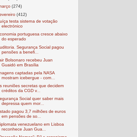
março
(274)
fevereiro
(412)
uíça testa sistema de votação
electrónico
conomia portuguesa cresce abaixo
do esperado
uditoria. Segurança Social pagou
pensões a benefi...
air Bolsonaro recebeu Juan
Guaidó em Brasília
magens captadas pela NASA
mostram icebergue - com...
s reuniões secretas que decidem
créditos da CGD v...
egurança Social quer saber mais
depressa quem mor...
stado pagou 3,7 milhões de euros
em pensões de so...
iplomata venezuelano em Lisboa
reconhece Juan Gua...