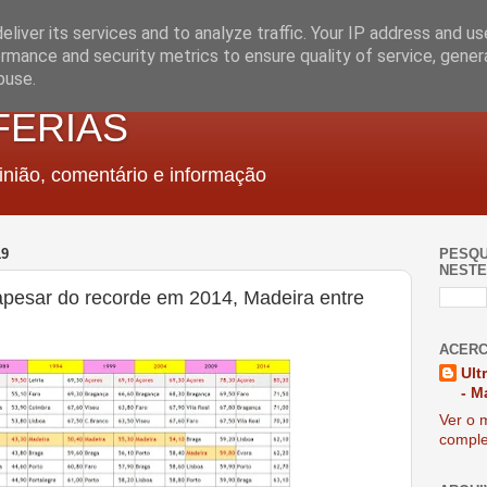
liver its services and to analyze traffic. Your IP address and u
rmance and security metrics to ensure quality of service, gene
buse.
FERIAS
nião, comentário e informação
19
PESQU
NESTE
apesar do recorde em 2014, Madeira entre
ACERC
Ult
- M
Ver o m
comple