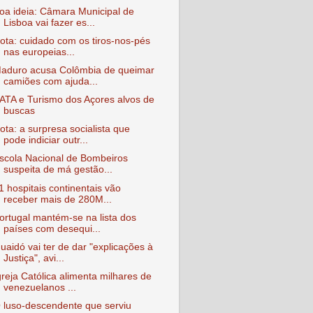
oa ideia: Câmara Municipal de
Lisboa vai fazer es...
ota: cuidado com os tiros-nos-pés
nas europeias...
aduro acusa Colômbia de queimar
camiões com ajuda...
ATA e Turismo dos Açores alvos de
buscas
ota: a surpresa socialista que
pode indiciar outr...
scola Nacional de Bombeiros
suspeita de má gestão...
1 hospitais continentais vão
receber mais de 280M...
ortugal mantém-se na lista dos
países com desequi...
uaidó vai ter de dar "explicações à
Justiça", avi...
greja Católica alimenta milhares de
venezuelanos ...
 luso-descendente que serviu