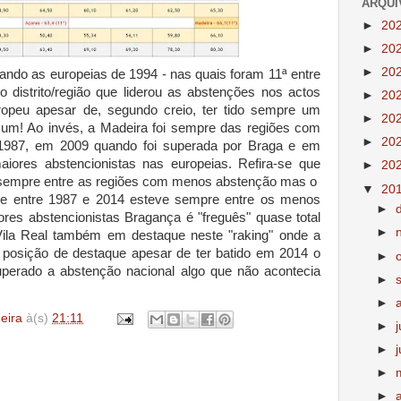
ARQUI
►
20
►
20
►
20
ando as europeias de 1994 - nas quais foram 11ª entre
o distrito/região que liderou as abstenções nos actos
►
20
uropeu apesar de, segundo creio, ter tido sempre um
►
20
 um! Ao invés, a Madeira foi sempre das regiões com
►
20
1987, em 2009 quando foi superada por Braga e em
aiores abstencionistas nas europeias. Refira-se que
►
20
sempre entre as regiões com menos abstenção mas o
▼
20
 que entre 1987 e 2014 esteve sempre entre os menos
►
ores abstencionistas Bragança é "freguês" quase total
►
la Real também em destaque neste "raking" onde a
 posição de destaque apesar de ter batido em 2014 o
►
uperado a abstenção nacional algo que não acontecia
►
►
deira
à(s)
21:11
►
►
►
►