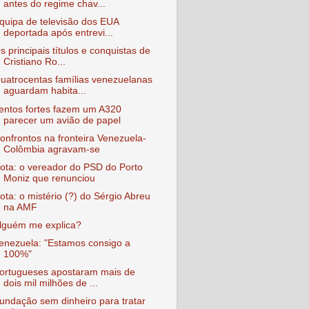
antes do regime chav...
quipa de televisão dos EUA
deportada após entrevi...
s principais títulos e conquistas de
Cristiano Ro...
uatrocentas famílias venezuelanas
aguardam habita...
entos fortes fazem um A320
parecer um avião de papel
onfrontos na fronteira Venezuela-
Colômbia agravam-se
ota: o vereador do PSD do Porto
Moniz que renunciou
ota: o mistério (?) do Sérgio Abreu
na AMF
lguém me explica?
enezuela: "Estamos consigo a
100%"
ortugueses apostaram mais de
dois mil milhões de ...
undação sem dinheiro para tratar