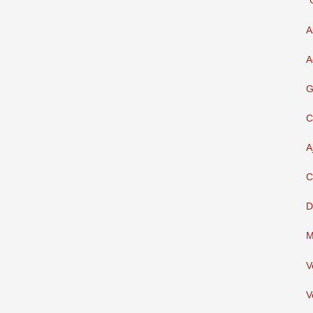
"
A
A
G
C
A
C
D
M
V
V