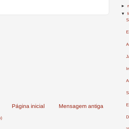
►
▼
S
E
A
J
I
A
S
E
Página inicial
Mensagem antiga
D
m)