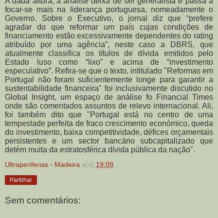
A dada altura, a análise deixa de ser generalista e passa a
focar-se mais na liderança portuguesa, nomeadamente o
Governo. Sobre o Executivo, o jornal diz que “prefere
agradar do que reformar um país cujas condições de
financiamento estão excessivamente dependentes do rating
atribuído por uma agência”, neste caso a DBRS, que
atualmente classifica os títulos de dívida emitidos pelo
Estado luso como “lixo” e acima de “investimento
especulativo”.
Refira-se que o texto, intitulado "Reformas em
Portugal não foram suficientemente longe para garantir a
sustentabilidade financeira" foi inclusivamente discutido no
Global Insight, um espaço de análise fo Financial Times
onde são comentados assuntos de relevo internacional. Ali,
foi também dito que "Portugal está no centro de uma
tempestade perfeita de fraco crescimento económico, queda
do investimento, baixa competitividade, défices orçamentais
persistentes e um sector bancário subcapitalizado que
detém muita da estratosférica dívida pública da nação".
Ultraperiferias - Madeira
à(s)
19:09
Partilhar
Sem comentários: