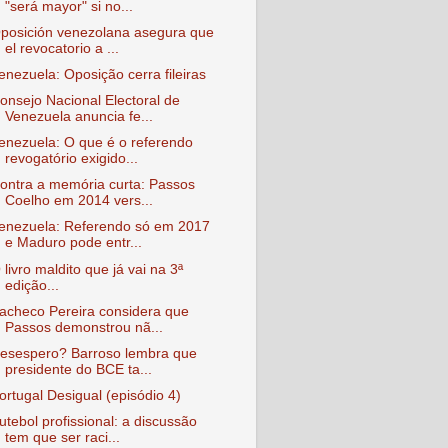
"será mayor" si no...
posición venezolana asegura que
el revocatorio a ...
enezuela: Oposição cerra fileiras
onsejo Nacional Electoral de
Venezuela anuncia fe...
enezuela: O que é o referendo
revogatório exigido...
ontra a memória curta: Passos
Coelho em 2014 vers...
enezuela: Referendo só em 2017
e Maduro pode entr...
 livro maldito que já vai na 3ª
edição...
acheco Pereira considera que
Passos demonstrou nã...
esespero? Barroso lembra que
presidente do BCE ta...
ortugal Desigual (episódio 4)
utebol profissional: a discussão
tem que ser raci...