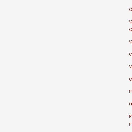
O
V
C
V
C
V
O
P
D
P
F