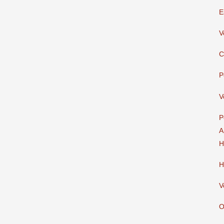
E
V
C
P
V
P
A
H
H
V
O