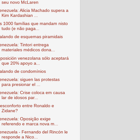
seu novo McLaren
enezuela: Alicia Machado supera a
Kim Kardashian ...
s 1000 famílias que mandam nisto
tudo (e não paga...
alando de esquemas piramidais
enezuela: Tintori entrega
materiales médicos dona...
posición venezolana sólo aceptará
que 20% apoyo a...
alando de condomínios
enezuela: siguen las protestas
para presionar el ...
enezuela: Crise coloca em causa
lar de idosos par...
esconforto entre Ronaldo e
Zidane?
enezuela: Oposição exige
referendo e marca nova m...
enezuela - Fernando del Rincón le
responde a Nico...