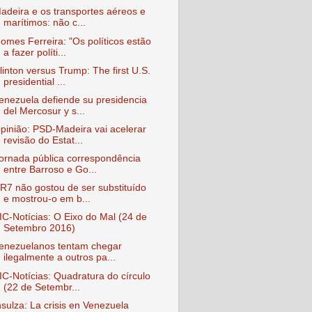
adeira e os transportes aéreos e
marítimos: não c...
omes Ferreira: "Os políticos estão
a fazer políti...
linton versus Trump: The first U.S.
presidential ...
enezuela defiende su presidencia
del Mercosur y s...
pinião: PSD-Madeira vai acelerar
revisão do Estat...
ornada pública correspondência
entre Barroso e Go...
R7 não gostou de ser substituído
e mostrou-o em b...
IC-Notícias: O Eixo do Mal (24 de
Setembro 2016)
enezuelanos tentam chegar
ilegalmente a outros pa...
IC-Notícias: Quadratura do círculo
(22 de Setembr...
nsulza: La crisis en Venezuela