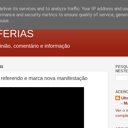
liver its services and to analyze traffic. Your IP address and u
rmance and security metrics to ensure quality of service, gene
buse.
FERIAS
nião, comentário e informação
16
PESQU
NESTE
 referendo e marca nova manifestação
ACERC
Ult
- M
Ver o m
comple