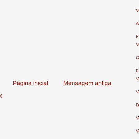
V
A
F
V
O
F
V
Página inicial
Mensagem antiga
V
m)
D
V
V