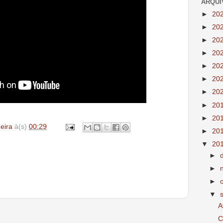
ARQUI
►
20
►
20
►
20
►
20
►
20
►
20
►
20
►
20
►
20
deira
à(s)
00:29
►
20
▼
20
►
►
►
▼
A
C