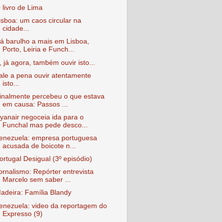
 livro de Lima
isboa: um caos circular na
cidade...
á barulho a mais em Lisboa,
Porto, Leiria e Funch...
, já agora, também ouvir isto...
ale a pena ouvir atentamente
isto...
inalmente percebeu o que estava
em causa: Passos ...
yanair negoceia ida para o
Funchal mas pede desco...
enezuela: empresa portuguesa
acusada de boicote n...
ortugal Desigual (3º episódio)
ornalismo: Repórter entrevista
Marcelo sem saber ...
adeira: Família Blandy
enezuela: video da reportagem do
Expresso (9)