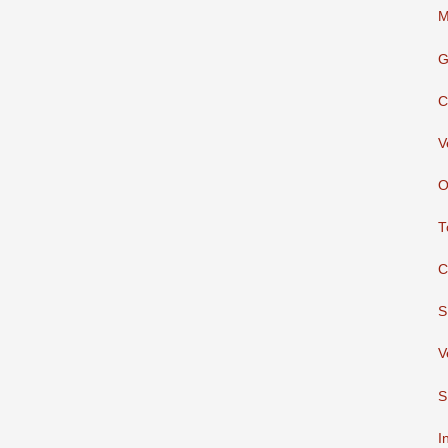
M
G
C
V
O
T
C
S
V
S
I