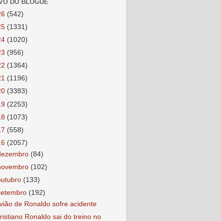
VO DO BLOGUE
26
(542)
25
(1331)
24
(1020)
23
(956)
22
(1364)
21
(1196)
20
(3383)
19
(2253)
18
(1073)
17
(558)
16
(2057)
dezembro
(84)
novembro
(102)
outubro
(133)
setembro
(192)
vião de Ronaldo sofre acidente
ristiano Ronaldo sai do treino no