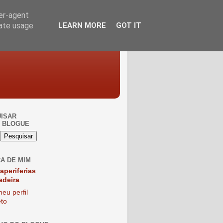
ser-agent
rate usage
LEARN MORE
GOT IT
ISAR
 BLOGUE
A DE MIM
raperiferias
adeira
eu perfil
to