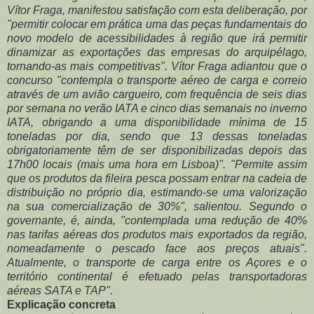
Vítor Fraga, manifestou satisfação com esta deliberação, por
"permitir colocar em prática uma das peças fundamentais do
novo modelo de acessibilidades à região que irá permitir
dinamizar as exportações das empresas do arquipélago,
tornando-as mais competitivas". Vítor Fraga adiantou que o
concurso "contempla o transporte aéreo de carga e correio
através de um avião cargueiro, com frequência de seis dias
por semana no verão IATA e cinco dias semanais no inverno
IATA, obrigando a uma disponibilidade mínima de 15
toneladas por dia, sendo que 13 dessas toneladas
obrigatoriamente têm de ser disponibilizadas depois das
17h00 locais (mais uma hora em Lisboa)". "Permite assim
que os produtos da fileira pesca possam entrar na cadeia de
distribuição no próprio dia, estimando-se uma valorização
na sua comercialização de 30%", salientou. Segundo o
governante, é, ainda, "contemplada uma redução de 40%
nas tarifas aéreas dos produtos mais exportados da região,
nomeadamente o pescado face aos preços atuais".
Atualmente, o transporte de carga entre os Açores e o
território continental é efetuado pelas transportadoras
aéreas SATA e TAP".
Explicação concreta