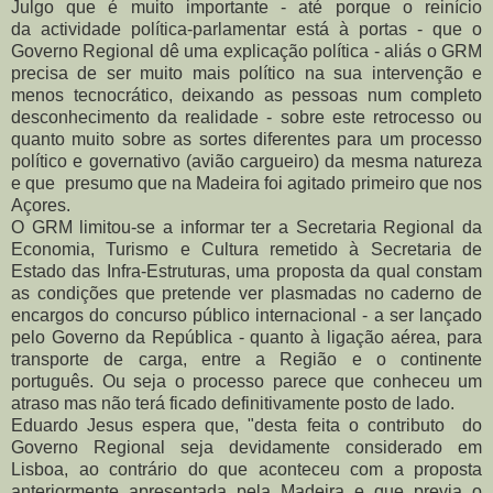
Julgo que é muito importante - até porque o reinício
da actividade política-parlamentar está à portas - que o
Governo Regional dê uma explicação política - aliás o GRM
precisa de ser muito mais político na sua intervenção e
menos tecnocrático, deixando as pessoas num completo
desconhecimento da realidade - sobre este retrocesso ou
quanto muito sobre as sortes diferentes para um processo
político e governativo (avião cargueiro) da mesma natureza
e que presumo que na Madeira foi agitado primeiro que nos
Açores.
O GRM limitou-se a informar ter a Secretaria Regional da
Economia, Turismo e Cultura remetido à Secretaria de
Estado das Infra-Estruturas, uma proposta da qual constam
as condições que pretende ver plasmadas no caderno de
encargos do concurso público internacional - a ser lançado
pelo Governo da República - quanto à ligação aérea, para
transporte de carga, entre a Região e o continente
português. Ou seja o processo parece que conheceu um
atraso mas não terá ficado definitivamente posto de lado.
Eduardo Jesus espera que, "desta feita o contributo do
Governo Regional seja devidamente considerado em
Lisboa, ao contrário do que aconteceu com a proposta
anteriormente apresentada pela Madeira e que previa o