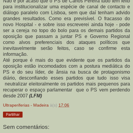
Não é por acaso que o PS de Carlos Pereira tudo tem feito
para institucionalizar uma espécie de canal de contacto e
diálogo paralelo com Lisboa, sem que daí tenham advido
grandes resultados. Como era previsível. O fracasso do
novo Hospital - e sobre isso escreverei ainda hoje - pode
ser a cereja no topo do bolo para os demais partidos da
oposição que passam a juntar PS e Governo Regional
como alvos preferenciais dos ataques políticos que
inevitavelmente serão feitos, caso se confirme esta
informação.
Até porque é mais do que evidente que os partidos da
oposição estão incomodados com a postura mediática do
PS e do seu líder, de ânsia na busca de protagonismo
diário, desconfiando esses partidos que tudo isso visa
neutralizar eleitoralmente os partidos mais pequenos para
recuperar o espaço parlamentar
que o PS vem perdendo
desde 2007
(LFM)
Ultraperiferias - Madeira
à(s)
17:06
Partilhar
Sem comentários: