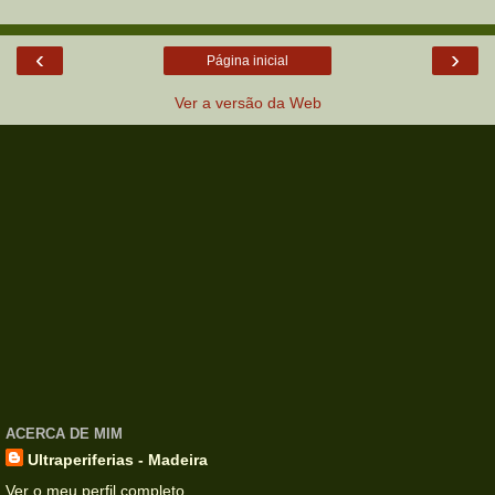
‹
›
Página inicial
Ver a versão da Web
ACERCA DE MIM
Ultraperiferias - Madeira
Ver o meu perfil completo