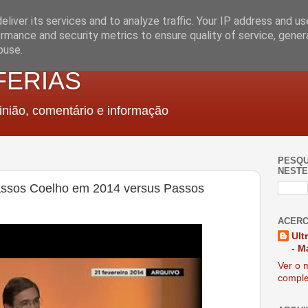
liver its services and to analyze traffic. Your IP address and u
rmance and security metrics to ensure quality of service, gene
buse.
FERIAS
nião, comentário e informação
PESQU
NESTE
assos Coelho em 2014 versus Passos
ACERC
Ult
- M
Ver o m
comple