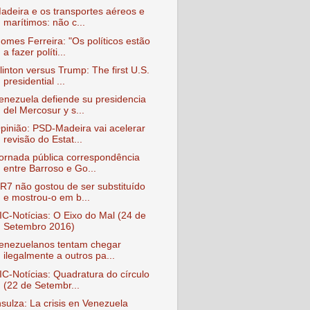
adeira e os transportes aéreos e
marítimos: não c...
omes Ferreira: "Os políticos estão
a fazer políti...
linton versus Trump: The first U.S.
presidential ...
enezuela defiende su presidencia
del Mercosur y s...
pinião: PSD-Madeira vai acelerar
revisão do Estat...
ornada pública correspondência
entre Barroso e Go...
R7 não gostou de ser substituído
e mostrou-o em b...
IC-Notícias: O Eixo do Mal (24 de
Setembro 2016)
enezuelanos tentam chegar
ilegalmente a outros pa...
IC-Notícias: Quadratura do círculo
(22 de Setembr...
nsulza: La crisis en Venezuela