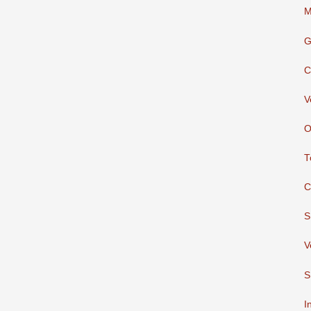
M
G
C
V
O
T
C
S
V
S
I