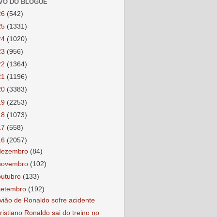
VO DO BLOGUE
26
(542)
25
(1331)
24
(1020)
23
(956)
22
(1364)
21
(1196)
20
(3383)
19
(2253)
18
(1073)
17
(558)
16
(2057)
dezembro
(84)
novembro
(102)
outubro
(133)
setembro
(192)
vião de Ronaldo sofre acidente
ristiano Ronaldo sai do treino no