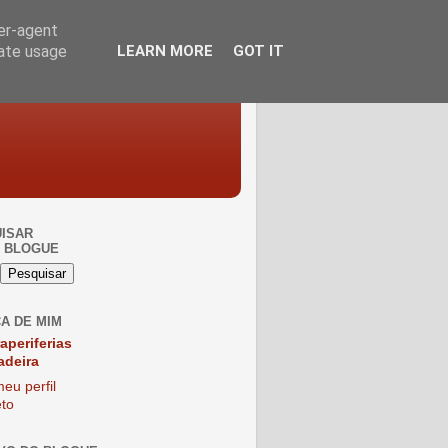
ser-agent
rate usage
LEARN MORE
GOT IT
ISAR
 BLOGUE
A DE MIM
raperiferias
adeira
eu perfil
to