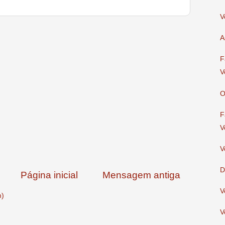
V
A
F
V
O
F
V
V
D
Página inicial
Mensagem antiga
V
m)
V