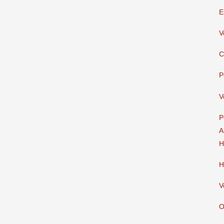
E
V
C
P
V
P
A
H
H
V
O