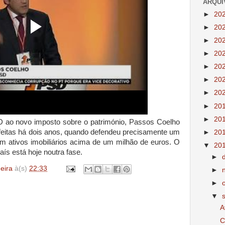
ARQUI
►
20
►
20
►
20
►
20
►
20
►
20
►
20
►
20
►
20
D ao novo imposto sobre o património, Passos Coelho
 feitas há dois anos, quando defendeu precisamente um
►
20
em ativos imobiliários acima de um milhão de euros. O
▼
20
aís está hoje noutra fase.
►
deira
à(s)
22:33
►
►
▼
A
C