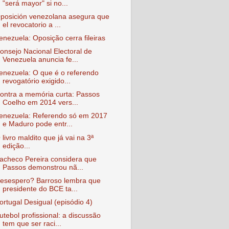
"será mayor" si no...
posición venezolana asegura que
el revocatorio a ...
enezuela: Oposição cerra fileiras
onsejo Nacional Electoral de
Venezuela anuncia fe...
enezuela: O que é o referendo
revogatório exigido...
ontra a memória curta: Passos
Coelho em 2014 vers...
enezuela: Referendo só em 2017
e Maduro pode entr...
 livro maldito que já vai na 3ª
edição...
acheco Pereira considera que
Passos demonstrou nã...
esespero? Barroso lembra que
presidente do BCE ta...
ortugal Desigual (episódio 4)
utebol profissional: a discussão
tem que ser raci...