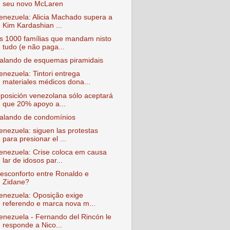
seu novo McLaren
enezuela: Alicia Machado supera a
Kim Kardashian ...
s 1000 famílias que mandam nisto
tudo (e não paga...
alando de esquemas piramidais
enezuela: Tintori entrega
materiales médicos dona...
posición venezolana sólo aceptará
que 20% apoyo a...
alando de condomínios
enezuela: siguen las protestas
para presionar el ...
enezuela: Crise coloca em causa
lar de idosos par...
esconforto entre Ronaldo e
Zidane?
enezuela: Oposição exige
referendo e marca nova m...
enezuela - Fernando del Rincón le
responde a Nico...