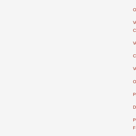
O
V
C
V
C
V
O
P
D
P
F