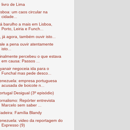
 livro de Lima
isboa: um caos circular na
cidade...
á barulho a mais em Lisboa,
Porto, Leiria e Funch...
, já agora, também ouvir isto...
ale a pena ouvir atentamente
isto...
inalmente percebeu o que estava
em causa: Passos ...
yanair negoceia ida para o
Funchal mas pede desco...
enezuela: empresa portuguesa
acusada de boicote n...
ortugal Desigual (3º episódio)
ornalismo: Repórter entrevista
Marcelo sem saber ...
adeira: Família Blandy
enezuela: video da reportagem do
Expresso (9)