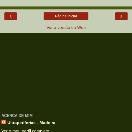
‹
›
Página inicial
Ver a versão da Web
ACERCA DE MIM
Ultraperiferias - Madeira
Ver o meu perfil completo