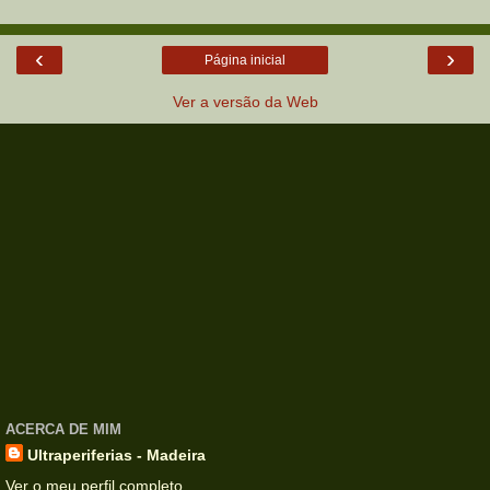
‹
›
Página inicial
Ver a versão da Web
ACERCA DE MIM
Ultraperiferias - Madeira
Ver o meu perfil completo