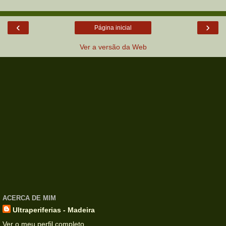
‹
›
Página inicial
Ver a versão da Web
ACERCA DE MIM
Ultraperiferias - Madeira
Ver o meu perfil completo