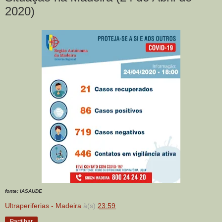
2020)
fonte: IASAUDE
Ultraperiferias - Madeira
à(s)
23:59
Partilhar