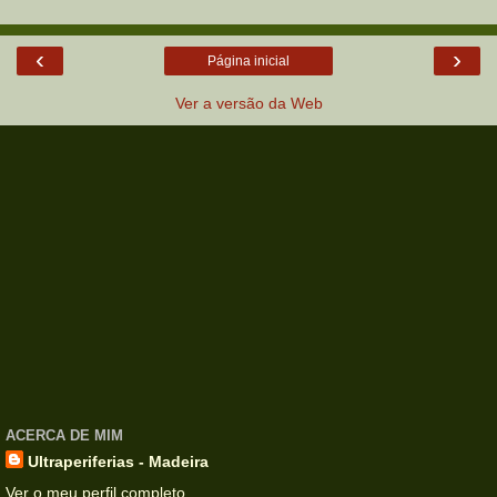
‹
›
Página inicial
Ver a versão da Web
ACERCA DE MIM
Ultraperiferias - Madeira
Ver o meu perfil completo