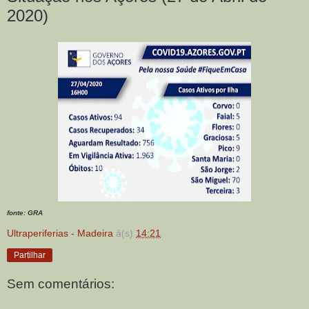
2020)
fonte: GRA
Ultraperiferias - Madeira
à(s)
14:21
Partilhar
Sem comentários: