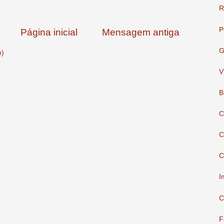
R
P
Página inicial
Mensagem antiga
G
m)
V
B
C
C
C
I
C
F