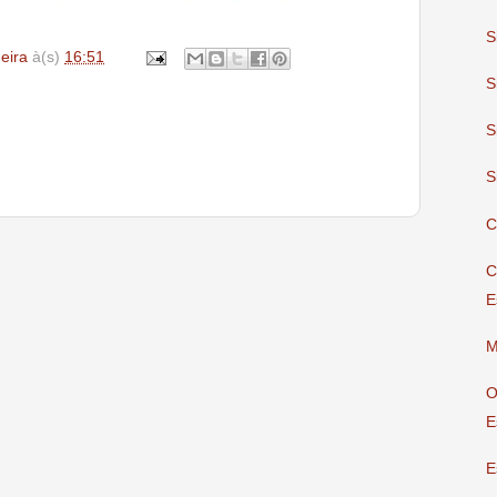
S
deira
à(s)
16:51
S
S
S
C
C
E
M
O
E
E