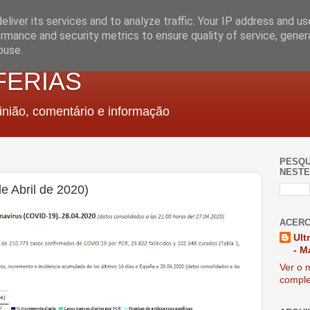
liver its services and to analyze traffic. Your IP address and u
rmance and security metrics to ensure quality of service, gene
buse.
FERIAS
nião, comentário e informação
PESQU
NESTE
e Abril de 2020)
ACERC
Ult
- M
Ver o m
comple