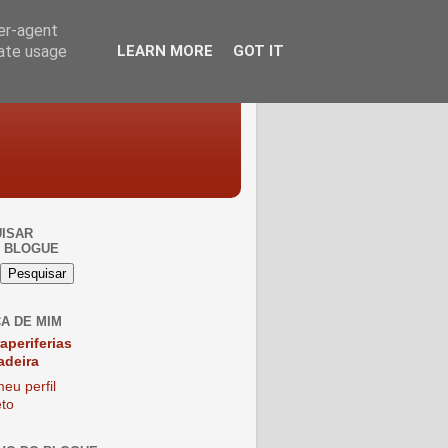
ser-agent
rate usage
LEARN MORE
GOT IT
ISAR
 BLOGUE
A DE MIM
raperiferias
adeira
eu perfil
to