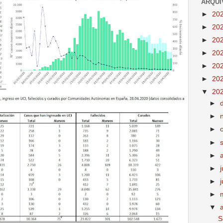
ARQUI
►
20
►
20
►
20
►
20
►
20
►
20
▼
20
►
►
►
►
►
►
►
►
▼
S