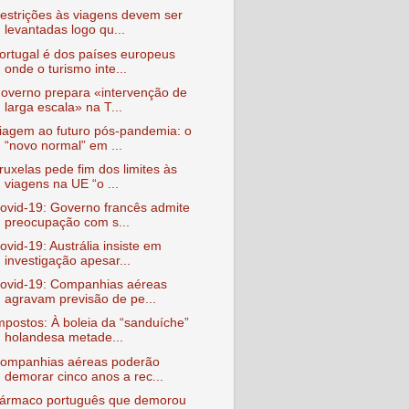
estrições às viagens devem ser
levantadas logo qu...
ortugal é dos países europeus
onde o turismo inte...
overno prepara «intervenção de
larga escala» na T...
iagem ao futuro pós-pandemia: o
“novo normal” em ...
ruxelas pede fim dos limites às
viagens na UE “o ...
ovid-19: Governo francês admite
preocupação com s...
ovid-19: Austrália insiste em
investigação apesar...
ovid-19: Companhias aéreas
agravam previsão de pe...
mpostos: À boleia da “sanduíche”
holandesa metade...
ompanhias aéreas poderão
demorar cinco anos a rec...
ármaco português que demorou