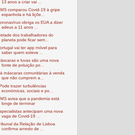
13 anos a criar vai ...
MS comparou Covid-19 à gripe
espanhola e há liçõe...
oronavírus obriga os EUA a dizer
adeus a 11 anos ...
etade dos trabalhadores do
planeta pode ficar sem...
ortugal vai ter app móvel para
saber quem esteve ...
áscaras e luvas são uma nova
fonte de poluição po...
á máscaras comunitárias à venda
que não cumprem a...
Pode trazer turbulências
económicas, sociais e po...
MS avisa que a pandemia está
longe de terminar
specialistas antecipam uma nova
vaga de Covid-19 ...
ribunal da Relação de Lisboa
confirma arresto de ...