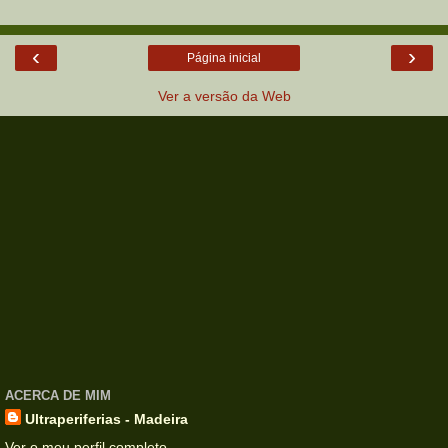
‹
›
Página inicial
Ver a versão da Web
ACERCA DE MIM
Ultraperiferias - Madeira
Ver o meu perfil completo