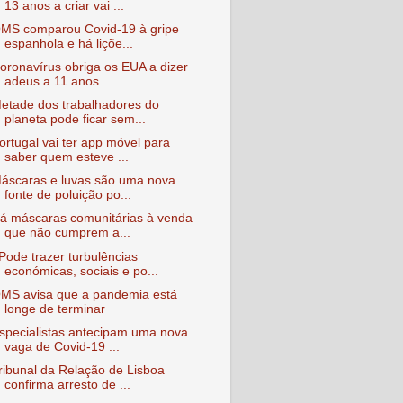
13 anos a criar vai ...
MS comparou Covid-19 à gripe
espanhola e há liçõe...
oronavírus obriga os EUA a dizer
adeus a 11 anos ...
etade dos trabalhadores do
planeta pode ficar sem...
ortugal vai ter app móvel para
saber quem esteve ...
áscaras e luvas são uma nova
fonte de poluição po...
á máscaras comunitárias à venda
que não cumprem a...
Pode trazer turbulências
económicas, sociais e po...
MS avisa que a pandemia está
longe de terminar
specialistas antecipam uma nova
vaga de Covid-19 ...
ribunal da Relação de Lisboa
confirma arresto de ...