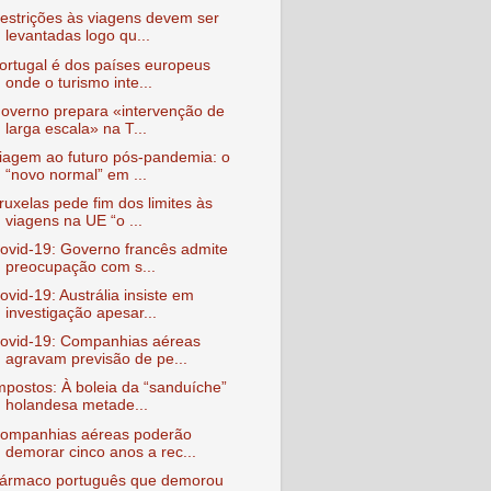
estrições às viagens devem ser
levantadas logo qu...
ortugal é dos países europeus
onde o turismo inte...
overno prepara «intervenção de
larga escala» na T...
iagem ao futuro pós-pandemia: o
“novo normal” em ...
ruxelas pede fim dos limites às
viagens na UE “o ...
ovid-19: Governo francês admite
preocupação com s...
ovid-19: Austrália insiste em
investigação apesar...
ovid-19: Companhias aéreas
agravam previsão de pe...
mpostos: À boleia da “sanduíche”
holandesa metade...
ompanhias aéreas poderão
demorar cinco anos a rec...
ármaco português que demorou