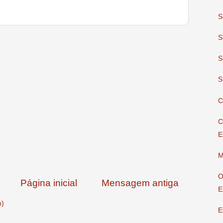
S
S
S
S
C
C
E
M
O
Página inicial
Mensagem antiga
E
m)
E