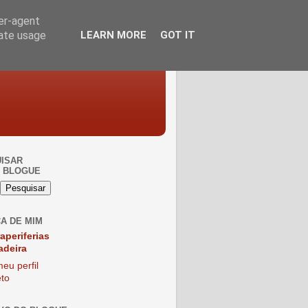
ser-agent
rate usage
LEARN MORE
GOT IT
ISAR
 BLOGUE
A DE MIM
raperiferias
adeira
eu perfil
to