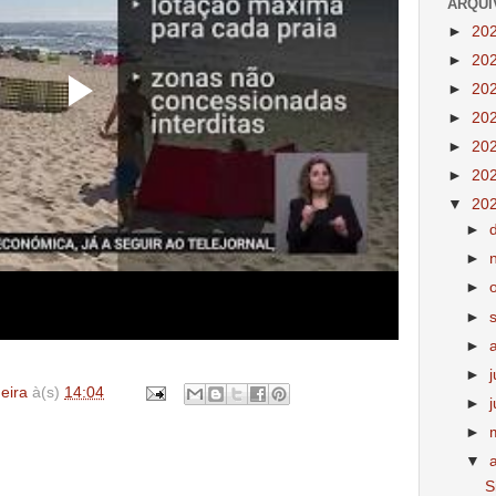
ARQUI
►
20
►
20
►
20
►
20
►
20
►
20
▼
20
►
►
►
►
►
►
deira
à(s)
14:04
►
►
▼
S