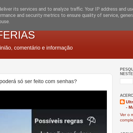
liver its services and to analyze traffic. Your IP address and u
rmance and security metrics to ensure quality of service, gene
buse.
FERIAS
nião, comentário e informação
PESQU
NESTE
poderá só ser feito com senhas?
ACERC
Ult
- M
Ver o m
comple