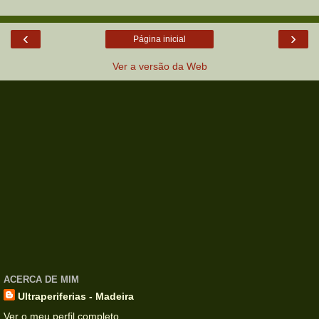
‹
›
Página inicial
Ver a versão da Web
ACERCA DE MIM
Ultraperiferias - Madeira
Ver o meu perfil completo