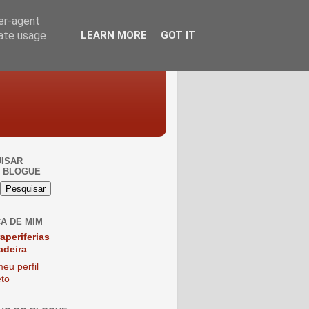
ser-agent
rate usage
LEARN MORE
GOT IT
ISAR
 BLOGUE
A DE MIM
raperiferias
adeira
eu perfil
to