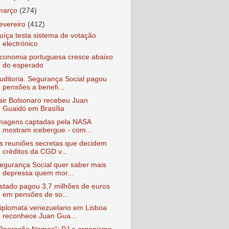
março
(274)
fevereiro
(412)
uíça testa sistema de votação
electrónico
conomia portuguesa cresce abaixo
do esperado
uditoria. Segurança Social pagou
pensões a benefi...
air Bolsonaro recebeu Juan
Guaidó em Brasília
magens captadas pela NASA
mostram icebergue - com...
s reuniões secretas que decidem
créditos da CGD v...
egurança Social quer saber mais
depressa quem mor...
stado pagou 3,7 milhões de euros
em pensões de so...
iplomata venezuelano em Lisboa
reconhece Juan Gua...