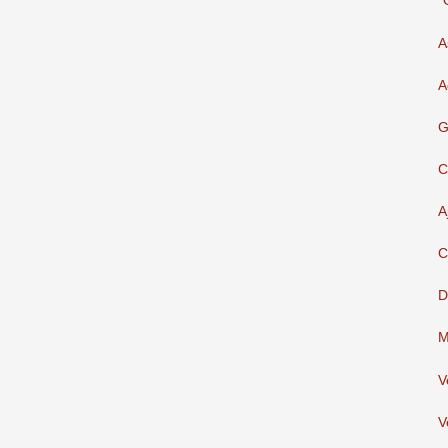
"
A
A
G
C
A
C
D
M
V
V