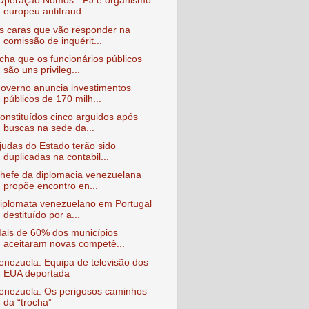
Operação Nomos": PJ e organismo
europeu antifraud...
s caras que vão responder na
comissão de inquérit...
cha que os funcionários públicos
são uns privileg...
overno anuncia investimentos
públicos de 170 milh...
onstituídos cinco arguidos após
buscas na sede da...
judas do Estado terão sido
duplicadas na contabil...
hefe da diplomacia venezuelana
propõe encontro en...
iplomata venezuelano em Portugal
destituído por a...
ais de 60% dos municípios
aceitaram novas competê...
enezuela: Equipa de televisão dos
EUA deportada
enezuela: Os perigosos caminhos
da “trocha”