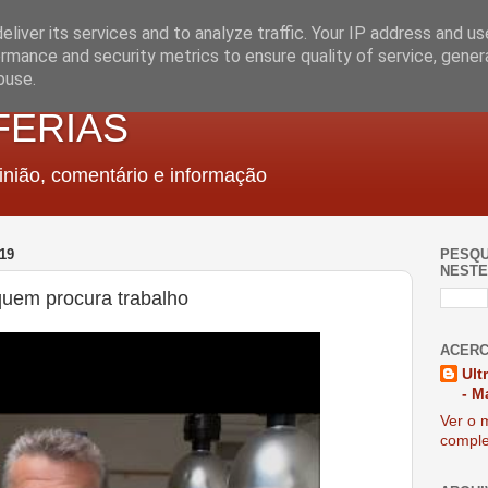
liver its services and to analyze traffic. Your IP address and u
rmance and security metrics to ensure quality of service, gene
buse.
FERIAS
nião, comentário e informação
19
PESQU
NESTE
 quem procura trabalho
ACERC
Ult
- M
Ver o m
comple