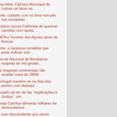
oa ideia: Câmara Municipal de
Lisboa vai fazer es...
ota: cuidado com os tiros-nos-pés
nas europeias...
aduro acusa Colômbia de queimar
camiões com ajuda...
ATA e Turismo dos Açores alvos de
buscas
ota: a surpresa socialista que
pode indiciar outr...
scola Nacional de Bombeiros
suspeita de má gestão...
1 hospitais continentais vão
receber mais de 280M...
ortugal mantém-se na lista dos
países com desequi...
uaidó vai ter de dar "explicações à
Justiça", avi...
greja Católica alimenta milhares de
venezuelanos ...
 luso-descendente que serviu