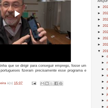
ARQUI
►
20
►
20
►
20
►
20
►
20
►
20
►
20
▼
20
►
►
inha que se dirigir para conseguir emprego, fosse um
►
portugueses fizeram precisamente esse programa e
►
►
deira
à(s)
15:07
►
►
►
►