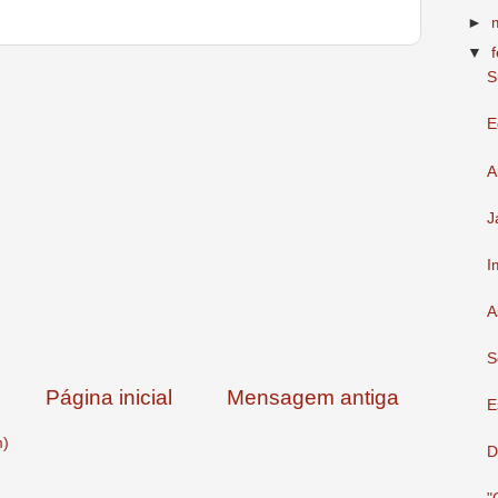
►
▼
S
E
A
J
I
A
S
Página inicial
Mensagem antiga
E
m)
D