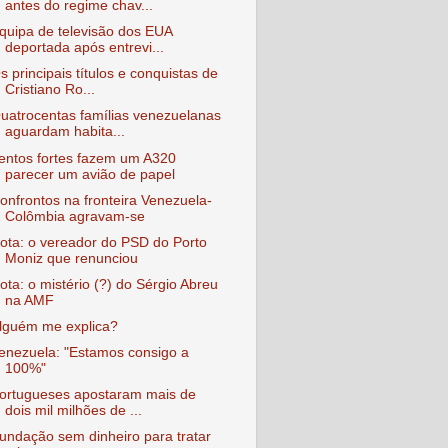
antes do regime chav...
quipa de televisão dos EUA
deportada após entrevi...
s principais títulos e conquistas de
Cristiano Ro...
uatrocentas famílias venezuelanas
aguardam habita...
entos fortes fazem um A320
parecer um avião de papel
onfrontos na fronteira Venezuela-
Colômbia agravam-se
ota: o vereador do PSD do Porto
Moniz que renunciou
ota: o mistério (?) do Sérgio Abreu
na AMF
lguém me explica?
enezuela: "Estamos consigo a
100%"
ortugueses apostaram mais de
dois mil milhões de ...
undação sem dinheiro para tratar