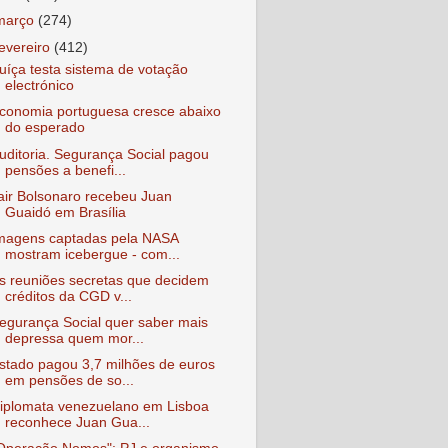
março
(274)
fevereiro
(412)
uíça testa sistema de votação
electrónico
conomia portuguesa cresce abaixo
do esperado
uditoria. Segurança Social pagou
pensões a benefi...
air Bolsonaro recebeu Juan
Guaidó em Brasília
magens captadas pela NASA
mostram icebergue - com...
s reuniões secretas que decidem
créditos da CGD v...
egurança Social quer saber mais
depressa quem mor...
stado pagou 3,7 milhões de euros
em pensões de so...
iplomata venezuelano em Lisboa
reconhece Juan Gua...