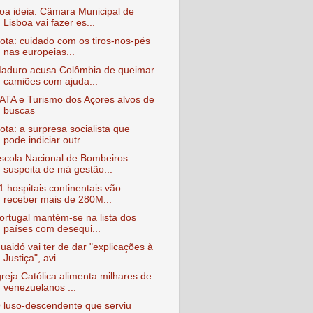
oa ideia: Câmara Municipal de
Lisboa vai fazer es...
ota: cuidado com os tiros-nos-pés
nas europeias...
aduro acusa Colômbia de queimar
camiões com ajuda...
ATA e Turismo dos Açores alvos de
buscas
ota: a surpresa socialista que
pode indiciar outr...
scola Nacional de Bombeiros
suspeita de má gestão...
1 hospitais continentais vão
receber mais de 280M...
ortugal mantém-se na lista dos
países com desequi...
uaidó vai ter de dar "explicações à
Justiça", avi...
greja Católica alimenta milhares de
venezuelanos ...
 luso-descendente que serviu