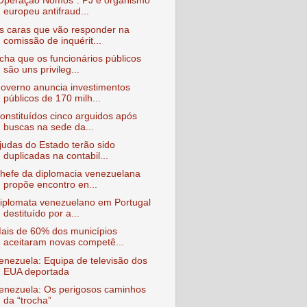
Operação Nomos": PJ e organismo
europeu antifraud...
s caras que vão responder na
comissão de inquérit...
cha que os funcionários públicos
são uns privileg...
overno anuncia investimentos
públicos de 170 milh...
onstituídos cinco arguidos após
buscas na sede da...
judas do Estado terão sido
duplicadas na contabil...
hefe da diplomacia venezuelana
propõe encontro en...
iplomata venezuelano em Portugal
destituído por a...
ais de 60% dos municípios
aceitaram novas competê...
enezuela: Equipa de televisão dos
EUA deportada
enezuela: Os perigosos caminhos
da “trocha”