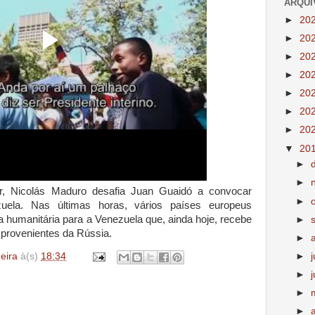
ARQUI
►
20
►
20
►
20
►
20
►
20
►
20
►
20
▼
20
►
►
or, Nicolás Maduro desafia Juan Guaidó a convocar
►
zuela. Nas últimas horas, vários países europeus
 humanitária para a Venezuela que, ainda hoje, recebe
►
provenientes da Rússia.
►
deira
à(s)
18:34
►
►
►
►