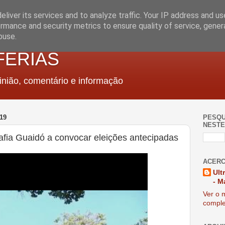
liver its services and to analyze traffic. Your IP address and u
rmance and security metrics to ensure quality of service, gene
buse.
FERIAS
nião, comentário e informação
19
PESQU
NESTE
fia Guaidó a convocar eleições antecipadas
ACERC
Ult
- M
Ver o m
comple