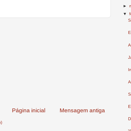
►
▼
S
E
A
J
I
A
S
E
Página inicial
Mensagem antiga
D
m)