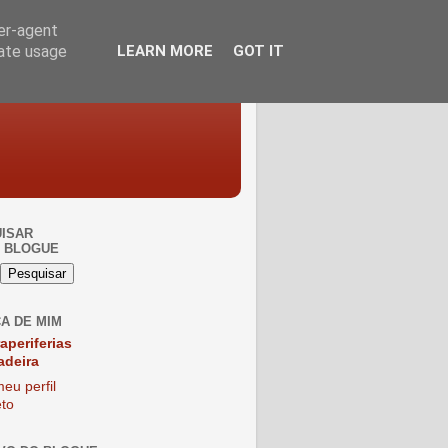
ser-agent
rate usage
LEARN MORE
GOT IT
ISAR
 BLOGUE
A DE MIM
raperiferias
adeira
eu perfil
to