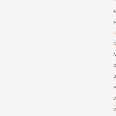
"
A
A
G
C
A
C
D
M
V
V