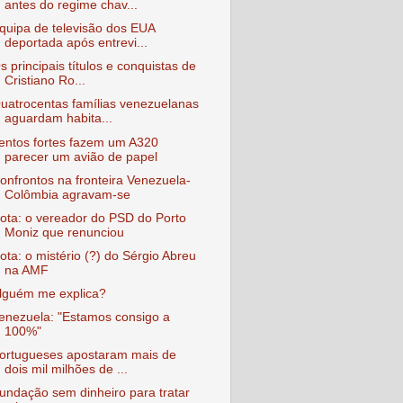
antes do regime chav...
quipa de televisão dos EUA
deportada após entrevi...
s principais títulos e conquistas de
Cristiano Ro...
uatrocentas famílias venezuelanas
aguardam habita...
entos fortes fazem um A320
parecer um avião de papel
onfrontos na fronteira Venezuela-
Colômbia agravam-se
ota: o vereador do PSD do Porto
Moniz que renunciou
ota: o mistério (?) do Sérgio Abreu
na AMF
lguém me explica?
enezuela: "Estamos consigo a
100%"
ortugueses apostaram mais de
dois mil milhões de ...
undação sem dinheiro para tratar