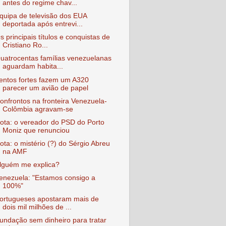
antes do regime chav...
quipa de televisão dos EUA
deportada após entrevi...
s principais títulos e conquistas de
Cristiano Ro...
uatrocentas famílias venezuelanas
aguardam habita...
entos fortes fazem um A320
parecer um avião de papel
onfrontos na fronteira Venezuela-
Colômbia agravam-se
ota: o vereador do PSD do Porto
Moniz que renunciou
ota: o mistério (?) do Sérgio Abreu
na AMF
lguém me explica?
enezuela: "Estamos consigo a
100%"
ortugueses apostaram mais de
dois mil milhões de ...
undação sem dinheiro para tratar