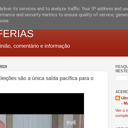
liver its services and to analyze traffic. Your IP address and u
rmance and security metrics to ensure quality of service, gene
buse.
FERIAS
nião, comentário e informação
2019
PESQU
NESTE
eições são a única saída pacífica para o
ACERC
Ult
- M
Ver o m
comple