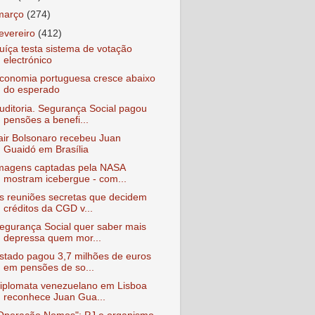
março
(274)
fevereiro
(412)
uíça testa sistema de votação
electrónico
conomia portuguesa cresce abaixo
do esperado
uditoria. Segurança Social pagou
pensões a benefi...
air Bolsonaro recebeu Juan
Guaidó em Brasília
magens captadas pela NASA
mostram icebergue - com...
s reuniões secretas que decidem
créditos da CGD v...
egurança Social quer saber mais
depressa quem mor...
stado pagou 3,7 milhões de euros
em pensões de so...
iplomata venezuelano em Lisboa
reconhece Juan Gua...