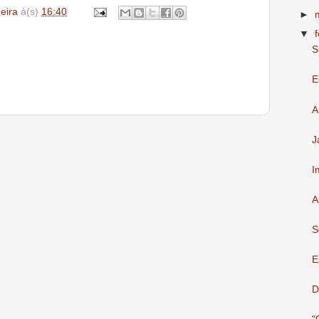
deira
à(s)
16:40
►
▼
S
E
A
J
I
A
S
E
D