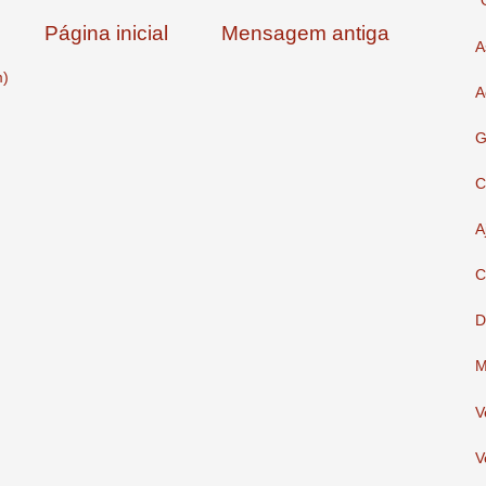
"
Página inicial
Mensagem antiga
A
m)
A
G
C
A
C
D
M
V
V