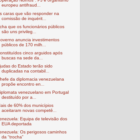
Operação Nomos": PJ e organismo
europeu antifraud...
s caras que vão responder na
comissão de inquérit...
cha que os funcionários públicos
são uns privileg...
overno anuncia investimentos
públicos de 170 milh...
onstituídos cinco arguidos após
buscas na sede da...
judas do Estado terão sido
duplicadas na contabil...
hefe da diplomacia venezuelana
propõe encontro en...
iplomata venezuelano em Portugal
destituído por a...
ais de 60% dos municípios
aceitaram novas competê...
enezuela: Equipa de televisão dos
EUA deportada
enezuela: Os perigosos caminhos
da “trocha”