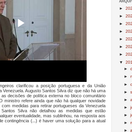
ARQUI
►
20
►
20
►
20
►
20
►
20
►
20
►
20
▼
20
►
►
►
geiros clarificou a posição portuguesa e da União
na Venezuela. Augusto Santos Silva diz que não há uma
►
 as decisões de política externa no bloco comunitário
►
 ministro refere ainda que não há qualquer novidade
, com medidas para retirar portugueses da Venezuela
►
o Santos Silva não detalhou as medidas que estão
►
alquer eventualidade, mas sublinhou, na resposta aos
de contingência (...) é haver uma solução para a atual
►
►