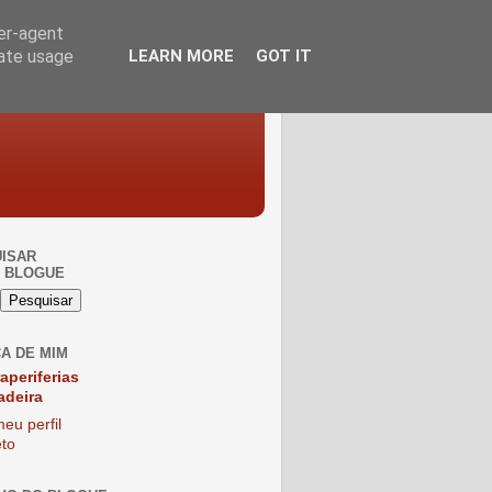
ser-agent
rate usage
LEARN MORE
GOT IT
ISAR
 BLOGUE
A DE MIM
raperiferias
adeira
eu perfil
to