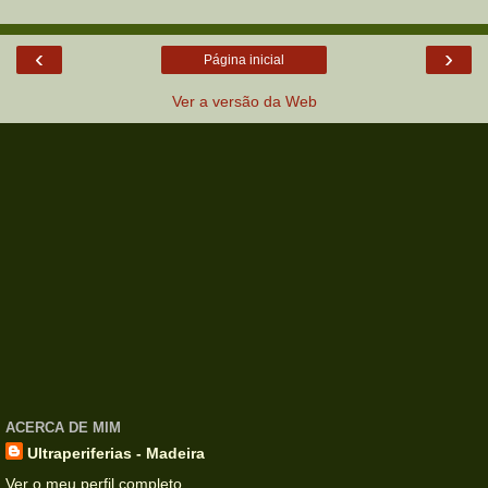
‹
›
Página inicial
Ver a versão da Web
ACERCA DE MIM
Ultraperiferias - Madeira
Ver o meu perfil completo