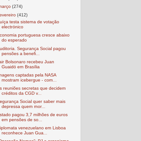
março
(274)
fevereiro
(412)
uíça testa sistema de votação
electrónico
conomia portuguesa cresce abaixo
do esperado
uditoria. Segurança Social pagou
pensões a benefi...
air Bolsonaro recebeu Juan
Guaidó em Brasília
magens captadas pela NASA
mostram icebergue - com...
s reuniões secretas que decidem
créditos da CGD v...
egurança Social quer saber mais
depressa quem mor...
stado pagou 3,7 milhões de euros
em pensões de so...
iplomata venezuelano em Lisboa
reconhece Juan Gua...