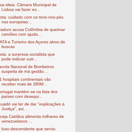
oa ideia: Câmara Municipal de
Lisboa vai fazer es...
ota: cuidado com os tiros-nos-pés
nas europeias...
aduro acusa Colômbia de queimar
camiões com ajuda...
ATA e Turismo dos Açores alvos de
buscas
ota: a surpresa socialista que
pode indiciar outr...
scola Nacional de Bombeiros
suspeita de má gestão...
1 hospitais continentais vão
receber mais de 280M...
ortugal mantém-se na lista dos
países com desequi...
uaidó vai ter de dar "explicações à
Justiça", avi...
greja Católica alimenta milhares de
venezuelanos ...
 luso-descendente que serviu