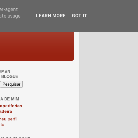
ser-agent
rate usage
LEARN MORE
GOT IT
ISAR
 BLOGUE
A DE MIM
raperiferias
adeira
eu perfil
to