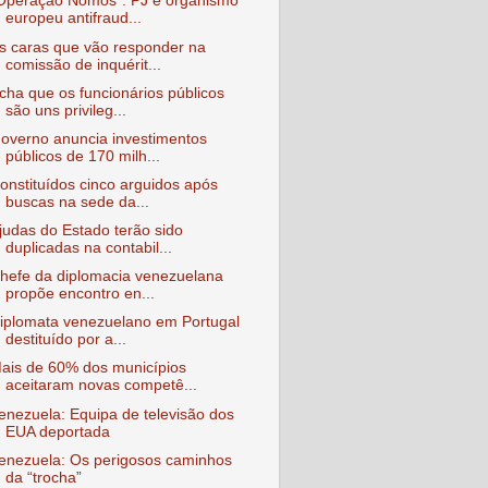
Operação Nomos": PJ e organismo
europeu antifraud...
s caras que vão responder na
comissão de inquérit...
cha que os funcionários públicos
são uns privileg...
overno anuncia investimentos
públicos de 170 milh...
onstituídos cinco arguidos após
buscas na sede da...
judas do Estado terão sido
duplicadas na contabil...
hefe da diplomacia venezuelana
propõe encontro en...
iplomata venezuelano em Portugal
destituído por a...
ais de 60% dos municípios
aceitaram novas competê...
enezuela: Equipa de televisão dos
EUA deportada
enezuela: Os perigosos caminhos
da “trocha”