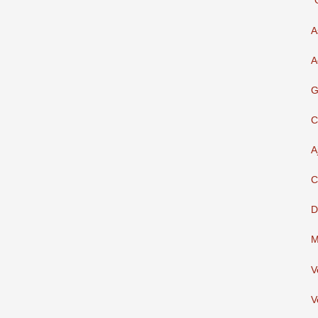
"
A
A
G
C
A
C
D
M
V
V