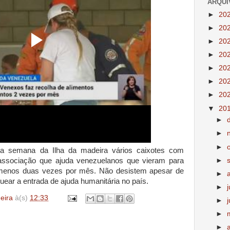
ARQUI
►
20
►
20
►
20
►
20
►
20
►
20
►
20
▼
20
►
►
►
ta semana da Ilha da madeira vários caixotes com
►
ssociação que ajuda venezuelanos que vieram para
o menos duas vezes por mês. Não desistem apesar de
►
ear a entrada de ajuda humanitária no país.
►
deira
à(s)
12:33
►
►
►