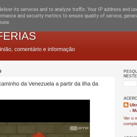
liver its services and to analyze traffic. Your IP address and u
rmance and security metrics to ensure quality of service, gene
buse.
FERIAS
nião, comentário e informação
9
PESQU
NESTE
minho da Venezuela a partir da ilha da
ACERC
Ult
- M
Ver o m
comple