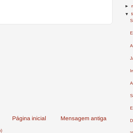
►
▼
S
E
A
J
I
A
S
E
Página inicial
Mensagem antiga
D
m)