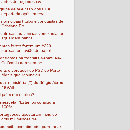
antes do regime chav...
quipa de televisão dos EUA
deportada após entrevi...
s principais títulos e conquistas de
Cristiano Ro...
uatrocentas famílias venezuelanas
aguardam habita...
entos fortes fazem um A320
parecer um avião de papel
onfrontos na fronteira Venezuela-
Colômbia agravam-se
ota: o vereador do PSD do Porto
Moniz que renunciou
ota: o mistério (?) do Sérgio Abreu
na AMF
lguém me explica?
enezuela: "Estamos consigo a
100%"
ortugueses apostaram mais de
dois mil milhões de ...
undação sem dinheiro para tratar